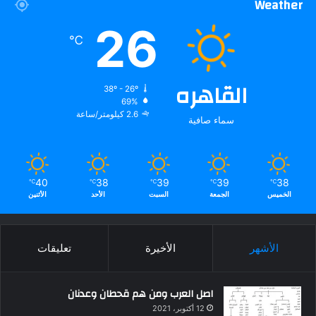
Weather
26
℃
القاهره
38º - 26º
69%
2.6 كيلومتر/ساعة
سماء صافية
40
38
39
39
38
℃
℃
℃
℃
℃
الخميس
الجمعة
السبت
الأحد
الأثنين
الأشهر
الأخيرة
تعليقات
اصل العرب ومن هم قحطان وعدنان
12 أكتوبر، 2021