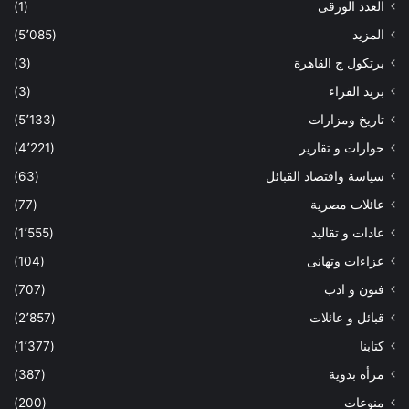
العدد الورقى
(1)
المزيد
(5٬085)
برتكول ج القاهرة
(3)
بريد القراء
(3)
تاريخ ومزارات
(5٬133)
حوارات و تقارير
(4٬221)
سياسة واقتصاد القبائل
(63)
عائلات مصرية
(77)
عادات و تقاليد
(1٬555)
عزاءات وتهانى
(104)
فنون و ادب
(707)
قبائل و عائلات
(2٬857)
كتابنا
(1٬377)
مرأه بدوية
(387)
منوعات
(200)