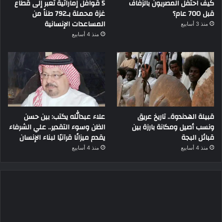
كيف احتفل المصريون بالزفاف
5 قوافل إماراتية تعبر إلى قطاع
قبل 700 عام؟
غزة محملة بـ792 طناً من
المساعدات الإنسانية
منذ 3 أسابيع
منذ 4 أسابيع
قبيلة الهدندوة.. تاريخ عريق
علاء عبدالله يكتب: بين حسن
ونسب أصيل ومكانة بارزة بين
الظن وسوء التقدير.. علي الشرفاء
قبائل البجة
يقدم ميزانًا قرآنيًا لبناء الإنسان
منذ 4 أسابيع
منذ 4 أسابيع