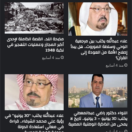
مذبحة اللد.. القصة الكاملة لإحدى
علاء عبدالله يكتب: بين مرجعية
أكبر المجازر وعمليات التهجير في
الوحي وسلطة الموروث.. هل يبدأ
نكبة 1948
إصلاح الأمة من العودة إلى
القرآن؟
منذ 4 أسابيع
منذ 4 أسابيع
اللواء دكتور راضي عبدالمعطي
علاء عبدالله يكتب: “30 يونيو” في
يكتب: 30 يونيو – 3 يوليو.. تاريخ لا
رؤية علي محمد الشرفاء.. قراءة
يمحى من الذاكرة الوطنية المصرية
في معاني استعادة الدولة
منذ 4 أسابيع