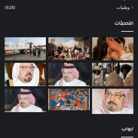
وطنيات
(628)
التحديثات
ابواب