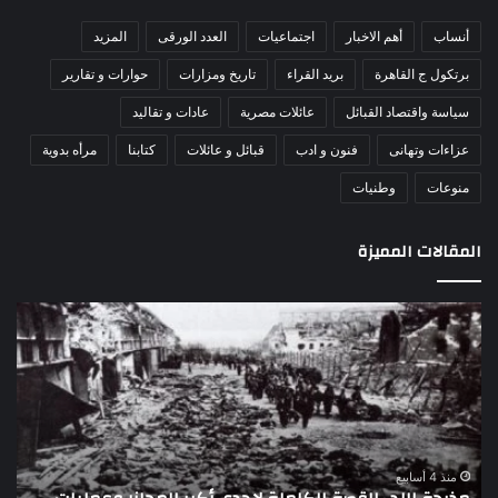
أنساب
أهم الاخبار
اجتماعيات
العدد الورقى
المزيد
برتكول ج القاهرة
بريد القراء
تاريخ ومزارات
حوارات و تقارير
سياسة واقتصاد القبائل
عائلات مصرية
عادات و تقاليد
عزاءات وتهانى
فنون و ادب
قبائل و عائلات
كتابنا
مرأه بدوية
منوعات
وطنيات
المقالات المميزة
اللواء
الأ
دكتور
العا
راضي
للهل
عبدالمعطي
الأ
يكتب:
الإم
30
يتف
يونيو
مرك
ا
–
الع
منذ 4 أسابيع