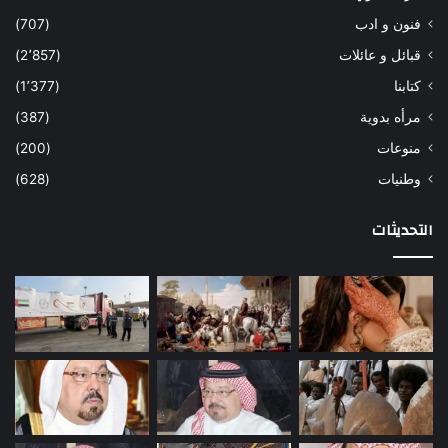
فنون و ادب
(707)
قبائل و عائلات
(2٬857)
كتابنا
(1٬377)
مرأه بدوية
(387)
منوعات
(200)
وطنيات
(628)
التحديثات