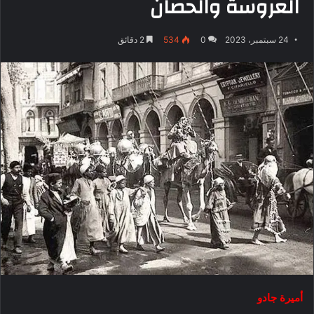
العروسة والحصان
24 سبتمبر، 2023
0
534
2 دقائق
أميرة جادو