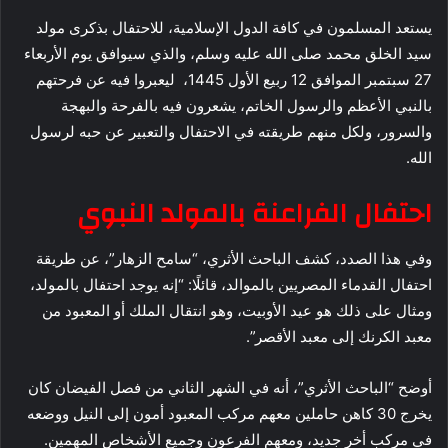
يستعد المسلمون في كافة الدول الإسلامية، للاحتفال بذكرى مولد
سيد الخلق محمد صلى الله عليه وسلم، والذي سيوافق يوم الأربعاء
27 سبتمبر الموافق 12 ربيع الأول 1445، ليعبروا فيه عن فرحتهم
بالنبي الأعظم والرسول الخاتم، يشعرون فيه بالفرحة والبهجة
والسرور، ولكل منهم طريقته في الاحتفال والتعبير عن حبه لرسول
الله.
احتفال الفراعنة بالمولد النبوي
وفي هذا الصدد، كشف الباحث الأثري، “سامح الزهار”، عن طريقة
احتفال القدماء المصريين بالموالد، قائلًا: “إنه يوجد احتفال بالمولد،
ومثال على ذلك هو عيد الأوبيت، وهو انتقال الملك أو المعبود من
معبد الكرنك إلى معبد الأقصر”.
أوضح “الباحث الأثري”، أنه في الشهر الثاني من فصل الفيضان كان
يخرج 30 كاهن حاملين معهم مركب المعبود أمون إلى النيل ووضعه
في مركب أخر جديد، ومعهم الفرعون وجميع الأشخاص المهمين.