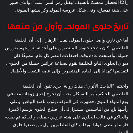
راكبًا الحصان ممسكًا بالسيف ليقتل رمز الشر “ست”، والذى صور
على هيئة تمساح، وفى شكل عروسة المولد وكرانيشها الملونة.
تاريخ حلوى المولد.. وأول من صنعها
أما عن تاريخ وأصل حلوى المولد، لفت “الزهار”، إلى أن الخليفة
الفاطمي، كان يشجع جنوده المنتصرين على أعدائه بتزويجهم بعروس
جميلة، وأصبحت عادة وقت احتفالات النصر كل عام، مضيفًا كان
ديوان الحلوى التابع للخليفة يقوم بصناعة عرائس جميلة من الحلوى،
لتقديمها كهدايا إلى القادة المنتصرين وإلى عامة الشعب والأطفال.
واختتم “الباحث الأثري”، هناك رواية أخرى تقول أن الخليفة
الفاطمي الحاكم بأمر الله، كان يحب أن تخرج إحدى زوجاته معه في
يوم المولد النبوي، فظهرت في الموكب بثوب ناصع البياض، وعلى
رأسها تاج من الياسمين، مشيرًا إلى أن صنّاع الحلوى برسم الأميرة
والحاكم في قالب الحلوى على هيئة عروس جميلة، والحاكم تم صنعه
فارسا يمتطى جوادا، وبذلك كان الفاطميين أول من صنعوا حلوى
المولد.