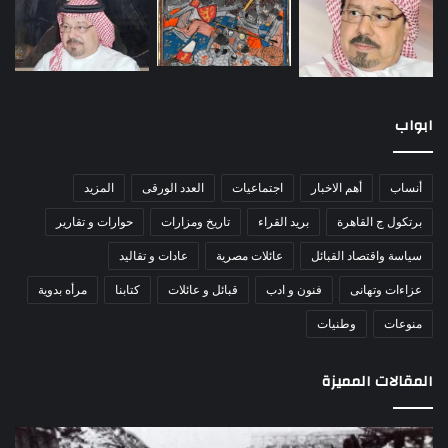
ابواب
أنساب
أهم الاخبار
اجتماعيات
العدد الورقى
المزيد
برتكول ج القاهرة
بريد القراء
تاريخ ومزارات
حوارات و تقارير
سياسة واقتصاد القبائل
عائلات مصرية
عادات و تقاليد
عزاءات وتهانى
فنون و ادب
قبائل و عائلات
كتابنا
مرأه بدوية
منوعات
وطنيات
المقالات المميزة
اللواء
الأ