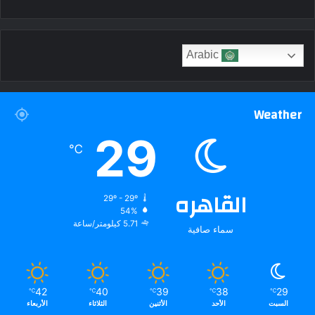
Arabic
Weather
29
℃
القاهره
29º - 29º
54%
5.71 كيلومتر/ساعة
سماء صافية
42
40
39
38
29
℃
℃
℃
℃
℃
السبت
الأحد
الأثنين
الثلاثاء
الأربعاء