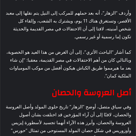
وأردف “الزهار”، أنه بعد حملهم للمركب إلى النيل يتم نقلها إلى معبد
الأقصر، وتستغرق هناك 11 يوم، ويشترك به الشعب، وإلقاء كل
شخص أمنيته، لافتا إلى أن الاحتفالات في مصر القديمة والحديثة
تكون إما رسمية أو غير رسمي.
كما أشار “الباحث الأثري”، إلى أن الغرض من هذا العيد هو الخصوبة،
وبالتالي كان من أهم الاحتفالات في مصر القديمة، معقبا: “إن شاء
بعد ما هيرمموا طريق الكباش هيكون أفضل من موكب المومياوات
الملكية كمان”.
أصل العروسة والحصان
وفي سياق متصل، أوضح “الزهار” تاريخ حلوى المولد وأصل العروسة
والحصان، لافتًا إلى أن آراء المؤرخين قد اختلفت بشان أصول
العروسة والحصان، وأبرز هذه الآراء أنهما تجسيد لأسطورة إيزيس
وأوزوريس في شكل حصان المولد المستوحى من تمثال “حورس”