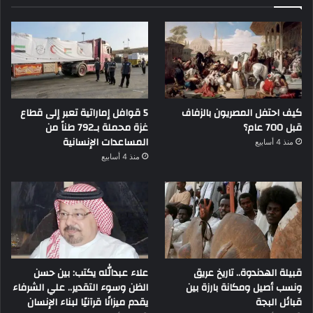
كيف احتفل المصريون بالزفاف
5 قوافل إماراتية تعبر إلى قطاع
قبل 700 عام؟
غزة محملة بـ792 طناً من
المساعدات الإنسانية
منذ 4 أسابيع
منذ 4 أسابيع
قبيلة الهدندوة.. تاريخ عريق
علاء عبدالله يكتب: بين حسن
ونسب أصيل ومكانة بارزة بين
الظن وسوء التقدير.. علي الشرفاء
قبائل البجة
يقدم ميزانًا قرآنيًا لبناء الإنسان