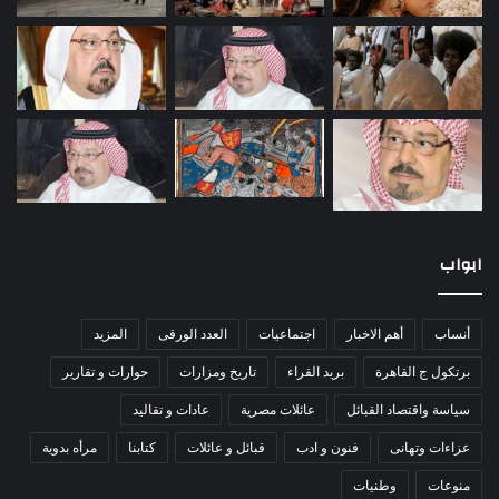
ابواب
أنساب
أهم الاخبار
اجتماعيات
العدد الورقى
المزيد
برتكول ج القاهرة
بريد القراء
تاريخ ومزارات
حوارات و تقارير
سياسة واقتصاد القبائل
عائلات مصرية
عادات و تقاليد
عزاءات وتهانى
فنون و ادب
قبائل و عائلات
كتابنا
مرأه بدوية
منوعات
وطنيات