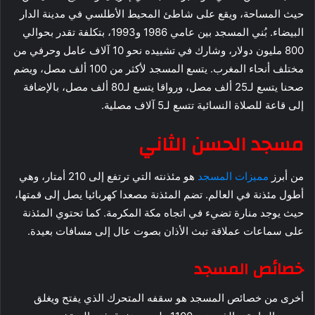
حيث المساحة، ويقع على شاطئ المحيط الأطلسي في مدينة الدار
البيضاء. بُني المسجد بين عامي 1986 و1993، بتكلفة تقدر بحوالي
800 مليون دولار، وشارك في تشييده نحو 10 آلاف عامل وحرفي من
مختلف أنحاء المغرب. يتسع المسجد لأكثر من 100 ألف مصل، ويضم
صحنا يتسع لـ25 ألف مصل، ورواقا يتسع لـ80 ألف مصل، بالإضافة
إلى قاعة للصلاة النسائية تتسع لـ5 آلاف مصلية.
مسجد الحسن الثاني
من أبرز
مميزات المسجد
هو مئذنته التي ترتفع إلى 210 أمتار، وهي
أطول مئذنة في العالم. تضم المئذنة مصعدا كهربائيا يصل إلى قمتها،
حيث يوجد منارة تضيء في اتجاه مكة المكرمة. كما تحتوي المئذنة
على سماعات عملاقة تبث الأذان بصوت عال إلى مسافات بعيدة.
خصائص المسجد
أخرى من خصائص المسجد هو سقفه المتحرك الذي يفتح ويغلق