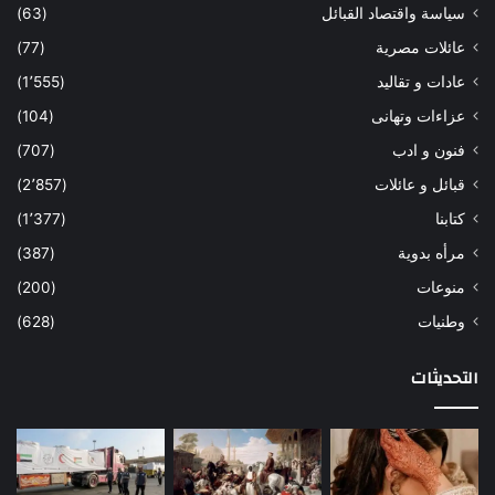
سياسة واقتصاد القبائل
(63)
عائلات مصرية
(77)
عادات و تقاليد
(1٬555)
عزاءات وتهانى
(104)
فنون و ادب
(707)
قبائل و عائلات
(2٬857)
كتابنا
(1٬377)
مرأه بدوية
(387)
منوعات
(200)
وطنيات
(628)
التحديثات