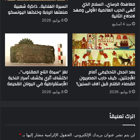
معاهدة فرساي.. السلام الذي
السيرة الهلالية.. ذاكرة شعبية
أنهى الحرب العالمية الأولى ومهد
صنعتها الربابة وخلدتها اليونسكو
لاندلاع الثانية
8 يوليو، 2026
منذ 4 أسابيع
بعد الجدل التحكيمي أمام
لغز “سيدة التاج المقلوب”..
الأرجنتين.. كيف حارب المصريون
اكتشاف أثري يكشف أسرار النخبة
القدماء الظلم قبل آلاف السنين؟
الأرستقراطية في اليونان القديمة
8 يوليو، 2026
8 يوليو، 2026
اترك تعليقاً
لن يتم نشر عنوان بريدك الإلكتروني.
الحقول الإلزامية مشار إليها بـ
*