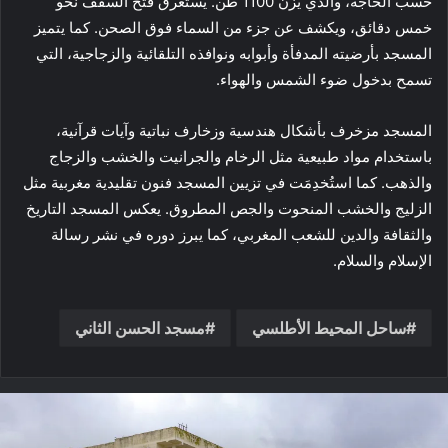
حسب الحاجة، والذي يزن 1100 طن. يستغرق فتح السقف نحو
خمس دقائق، ويكشف عن جزء من السماء فوق الصحن. كما يتميز
المسجد بأرضيته المدفأة وأبوابه ونوافذه التلقائية والزجاجية، التي
تسمح بدخول ضوء الشمس والهواء.
المسجد مزخرف بأشكال هندسية وزخارف نباتية وآيات قرآنية،
باستخدام مواد طبيعية مثل الرخام والجرانيت والخشب والزجاج
والذهب. كما استُخدِمَت في تزيين المسجد فنون تقليدية مغربية مثل
الزليج والخشب المنحوت والجص المطروق. يعكس المسجد التاريخ
والثقافة والدين للشعب المغربي، كما يبرز دوره في نشر رسالة
الإسلام والسلام.
ساحل المحيط الأطلسي
مسجد الحسن الثاني