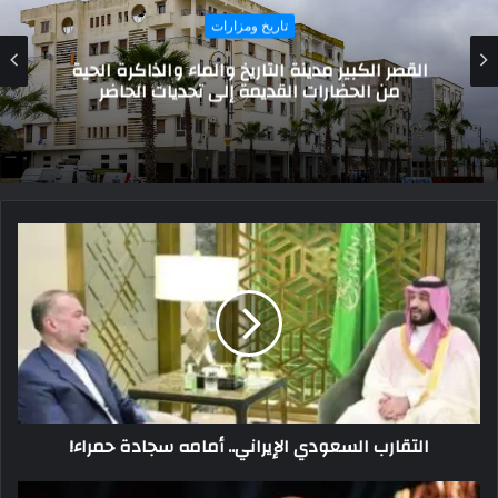
تاريخ ومزارات
«كان مثل التراب».. كيف رسم الفراعنة أول خريطة
للذهب في العالم؟
التقارب السعودي الإيراني.. أمامه سجادة حمراء!