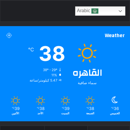
Arabic
Weather
38
℃
القاهره
38º - 29º
11%
5.47 كيلومتر/ساعة
سماء صافية
39
38
39
38
36
℃
℃
℃
℃
℃
الخميس
الجمعة
السبت
الأحد
الأثنين