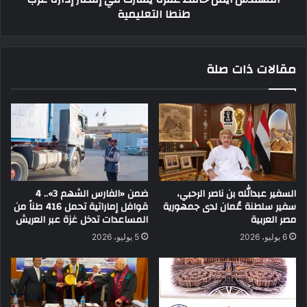
طنطا التعليمية
مقالات ذات صلة
السفير عبدالله بن ناصر الرحبي،
ضمن «الفارس الشهم 3».. 4
سفير سلطنة عُمان لدى جمهورية
قوافل إماراتية تحمل 416 طناً من
مصر العربية
المساعدات تدخل غزة عبر العريش
6 يوليو، 2026
5 يوليو، 2026