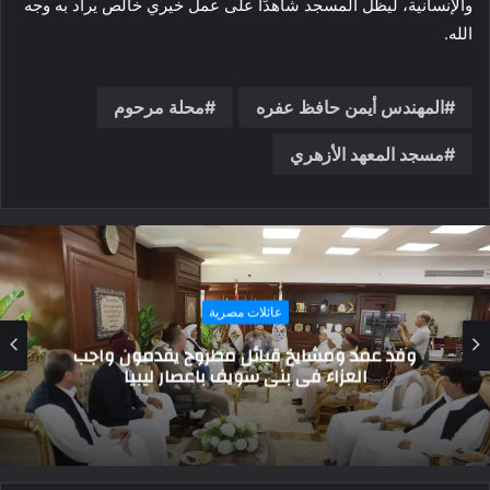
والإنسانية، ليظل المسجد شاهدًا على عمل خيري خالص يراد به وجه
الله.
المهندس أيمن حافظ عفره
محلة مرحوم
مسجد المعهد الأزهري
حوارات و تقارير
بدعم وكالة الإمارات للمساعدات الدولية: «كسوة
الأمل» تعبر إلى غزة حاملة 270 طنًا من ملابس
الأطفال ضمن قافلة إماراتية إنسانية جديدة