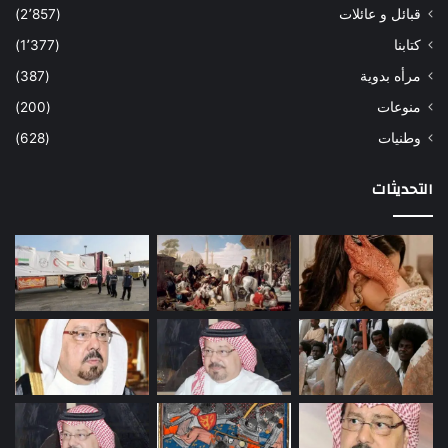
قبائل و عائلات
(2٬857)
كتابنا
(1٬377)
مرأه بدوية
(387)
منوعات
(200)
وطنيات
(628)
التحديثات