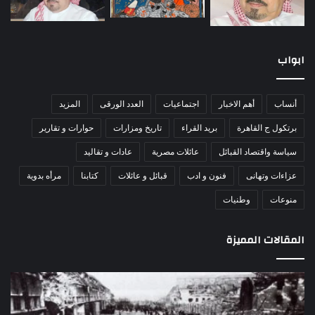
ابواب
أنساب
أهم الاخبار
اجتماعيات
العدد الورقى
المزيد
برتكول ج القاهرة
بريد القراء
تاريخ ومزارات
حوارات و تقارير
سياسة واقتصاد القبائل
عائلات مصرية
عادات و تقاليد
عزاءات وتهانى
فنون و ادب
قبائل و عائلات
كتابنا
مرأه بدوية
منوعات
وطنيات
المقالات المميزة
اللواء
الأ
دكتور
العا
راضي
للهل