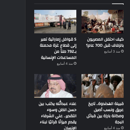
كيف احتفل المصريون
5 قوافل إماراتية تعبر
بالزفاف قبل 700 عام؟
إلى قطاع غزة محملة
بـ792 طناً من
منذ 3 أسابيع
المساعدات الإنسانية
منذ 4 أسابيع
قبيلة الهدندوة.. تاريخ
علاء عبدالله يكتب: بين
عريق ونسب أصيل
حسن الظن وسوء
ومكانة بارزة بين قبائل
التقدير.. علي الشرفاء
البجة
يقدم ميزانًا قرآنيًا لبناء
الإنسان
منذ 4 أسابيع