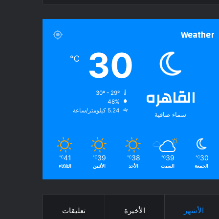
Weather
30
℃
القاهره
30º - 29º
48%
5.24 كيلومتر/ساعة
سماء صافية
41
39
38
39
30
℃
℃
℃
℃
℃
الجمعة
السبت
الأحد
الأثنين
الثلاثاء
الأشهر
الأخيرة
تعليقات