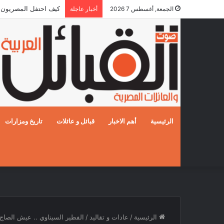
5 قوافل إماراتية تعبر إلى قطاع غزة محملة بـ792 طناً من المساعدات الإنسانية
الجمعة, أغسطس 7 2026
أخبار عاجلة
الرئيسية
أهم الاخبار
قبائل و عائلات
تاريخ ومزارات
الرئيسية
/
عادات و تقاليد
/
الفطير السيناوي .. عيش الصاج