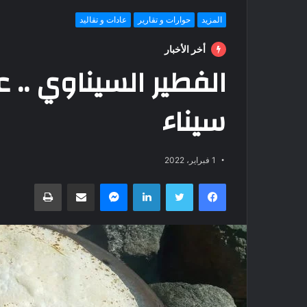
المزيد
حوارات و تقارير
عادات و تقاليد
أخر الأخبار
الفطير السيناوي .. 
سيناء
1 فبراير، 2022
فيسبوك
تويتر
لينكدإن
ماسنجر
مشاركة عبر البريد
طباعة