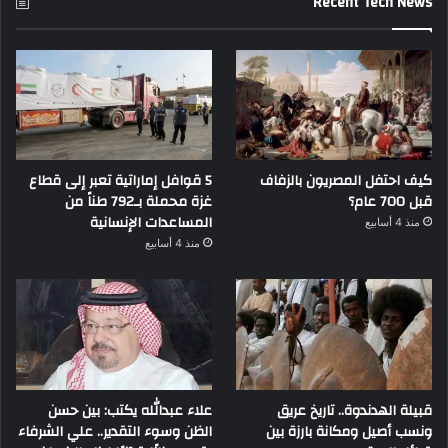
Recent Tech News
كيف احتفل المصريون بالزفاف
5 قوافل إماراتية تعبر إلى قطاع
قبل 700 عام؟
غزة محملة بـ792 طناً من
المساعدات الإنسانية
منذ 4 أسابيع
منذ 4 أسابيع
قبيلة الهدندوة.. تاريخ عريق
علاء عبدالله يكتب: بين حسن
ونسب أصيل ومكانة بارزة بين
الظن وسوء التقدير.. علي الشرفاء