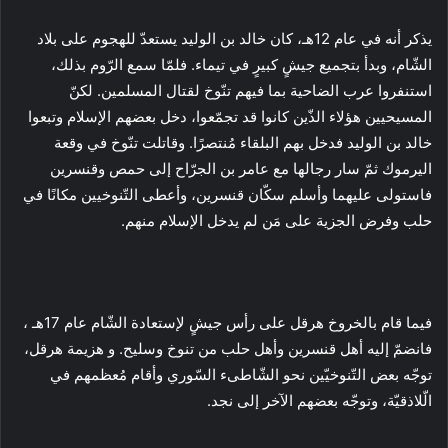
يذكر أنه في عام 12هـ، كان خالد بن الوليد يستعدّ للهجوم على بلاد
الشّام، وبدأ بتجميع جيشٍ كبيرٍ في تيماء. فلمّا سمع الرّوم بذلك،
استنفروا عرب الضاحية بما فيهم تنّوخ لقتال المسلمين. لكنّ
المسيحيين هؤلاء الذّين كانوا قد تجمّعوا، دخل بعضهم الإسلام وتبعوا
خالد بن الوليد فدخل بهم البلقاء مُنتصرًا. وقاتلت تنّوخ في وقعة
اليرموك ثمّ سار رجالها مع عامر بن الجرّاح إلى حمص وقنسرين
فاستولى عليهما وأسلم سكّان قنسرين، وأعطى التّنوخيين مكانًا في
حلب وفرض الجزية على مَن لم يدخل الإسلام منهم.
فيما قام بالخروخ هرقل على رأس جيشٍ لإستعادة الشّام عام 17هـ ،
فانضمّ إليه أهل قنسرين وأهل حلب من تنوخ وسليح. و هزيمة هرقل،
توجّه بعض التّنوخيّين نحو الشّاطىء السّوري وأقام مُعظمهم في
الّلاذقيّة، وتوجّه بعضهم الآخر إلى نجد.