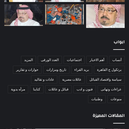
ابواب
أنساب
أهم الاخبار
اجتماعيات
العدد الورقى
المزيد
برتكول ج القاهرة
بريد القراء
تاريخ ومزارات
حوارات و تقارير
سياسة واقتصاد القبائل
عائلات مصرية
عادات و تقاليد
عزاءات وتهانى
فنون و ادب
قبائل و عائلات
كتابنا
مرأه بدوية
منوعات
وطنيات
المقالات المميزة