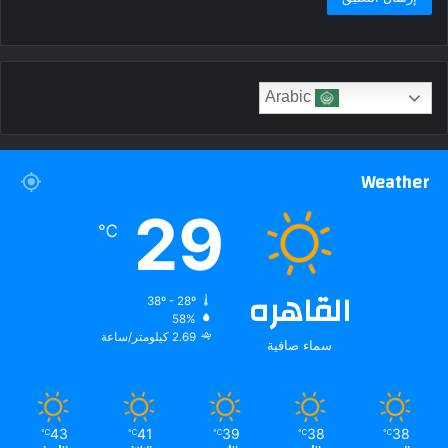
Arabic
Weather
29
℃
القاهره
38º - 28º
58%
2.69 كيلومتر/ساعة
سماء صافية
43
41
39
38
38
℃
℃
℃
℃
℃