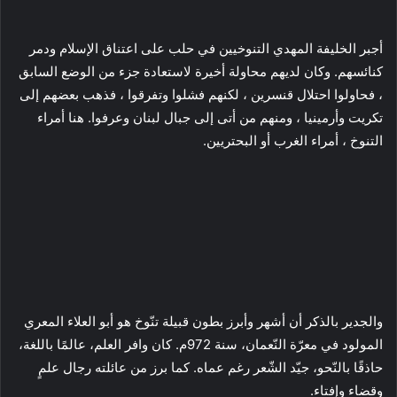
أجبر الخليفة المهدي التنوخيين في حلب على اعتناق الإسلام ودمر
كنائسهم. وكان لديهم محاولة أخيرة لاستعادة جزء من الوضع السابق
، فحاولوا احتلال قنسرين ، لكنهم فشلوا وتفرقوا ، فذهب بعضهم إلى
تكريت وأرمينيا ، ومنهم من أتى إلى جبال لبنان وعرفوا. هنا أمراء
التنوخ ، أمراء الغرب أو البحتريين.
والجدير بالذكر أن أشهر وأبرز بطون قبيلة تنّوخ هو أبو العلاء المعري
المولود في معرّة النّعمان، سنة 972م. كان وافر العلم، عالمًا باللغة،
حاذقًا بالنّحو، جيّد الشّعر رغم عماه. كما برز من عائلته رجال علمٍ
وقضاء وإفتاء.