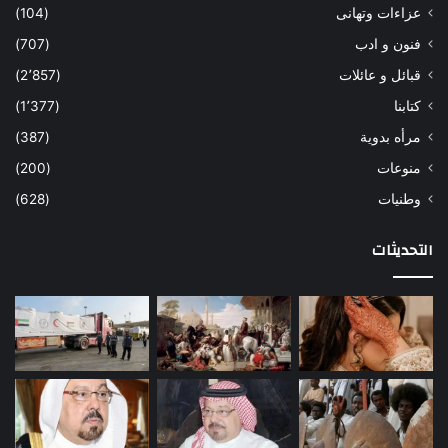
عزاءات وتهانى
(104)
فنون و ادب
(707)
قبائل و عائلات
(2٬857)
كتابنا
(1٬377)
مرأه بدوية
(387)
منوعات
(200)
وطنيات
(628)
التحديثات