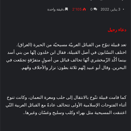
3 يناير، 2022
0
2٬105
دقيقة واحدة
دعاء رحيل
تعد قبيلة تنوّخ من القبائل العربيّة مسيحيّة من الحيرة (العراق).
اختلف النسّابون في أصل القبيلة، فقال ابن خلدون إنّها من بني أسد
بينما أكّد الزّمخشري أنّها تحالف قبائل من أصولٍ متفرّقةٍ تجمّعت في
البحرين. وقال أبو عبيد إنّهم ثلاثة بطون: نزار والأحلاف وفَهم.
كما قامت قبيلة تنّوخ بالانتقال إلى حلب ومعرة النعمان، وكانت تنوخ
أثناء الفتوحات الإسلامية الأولى تتحالف عادةً مع القبائل العربية التّي
اعتنقت المسيحية مثل بهراء وكلب وسليح وغسّان وغيرها..