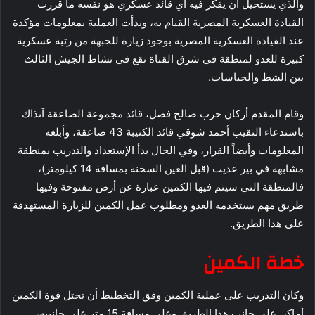
والذي يستحيل أن يفكر فيه أي قائد عسكري هو نفسه ما قررت
القيادة العسكرية المصرية القيام به، وبدأت العملية بمعلومات مؤكدة
عند القيادة العسكرية المصرية بوجود زيارة للجبهة من رتبة عسكرية
كبيرة للعدو لمنطقة في شرق القناة تقع في نشاط الجيش الثالث
بين الشط والجباسات.
وقام المقدم أركان حرب صالح فضل، قائد مجموعة الصاعقة آنذاك
باستدعاء النقيب أحمد شوقي قائد الكتيبة 43 صاعقة، وأبلغه
المعلومات وأيضاً القرار، وفي الحال بدأ الإستعداد والتدريب بمنطقة
مشابهة في بير عديب (قبل العين السخنة بمسافة 14 كيلومتر)،
فالمنطقة التي سيتم فيها الكمين عبارة عن أرض مفتوحة وفيها
طريق مهم يستخدمه العدو ومطلوب عمل الكمين للزيارة المستهدفة
على هذا الطريق.
خطة الكمين
وكان التدريب على عملية الكمين وفق التخطيط أن تحتل قوة الكمين
أماكن على جانب هذا الطريق وعلى مسافة 15 متر على جانبيه،