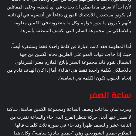
لأن أحداً لا يعرف ماذا يمكن أن يحدث في أي لحظة، وعلى المقاتلين
أن يكونوا مستعدين للأشتباك الفوري دفاعاً عن أنفسهم في أي ثانية
لأنهم لا يرون ما يدور حولهم وكل ما ينتظرونه في الكمين معلومة
باللاسلكي من مجموعة الساتر التي تكشف المنطقة بأسرها.
أما المعلومة فقد كانت عبارة عن كلمة واحدة فقط ومشفرة أيضاً،
حيث إذا جاءت قوات العدو على الطريق تجاه الكمين من جهة
الشمال يقوم قائد مجموعة الستر بإبلاغ الملازم معتز الشرقاوي
باللاسلكي بكلمة واحدة فقط هي (هالة)، أما إذا كان الهدف قادم من
إتجاه الجنوب تكون الكلمة هي (سامية).
ساعة الصفر
ومرت ثمان ساعات ونصف الساعة ومجموعة الكمين صامتة، ساكنة
لا يصدر عنها أدنى حركة تنتظر الفرج الذي جاء والساعة تقترب من
الثانية عشر والنصف ظهراً وقد جاء في صورة ثلاث كلمات قالها
الملازم حمدي الشوربجي وهي “حمدي ينادي: سامية”، وكان هذا