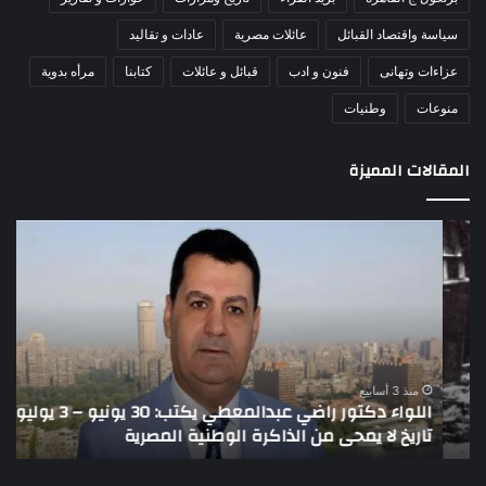
سياسة واقتصاد القبائل
عائلات مصرية
عادات و تقاليد
عزاءات وتهانى
فنون و ادب
قبائل و عائلات
كتابنا
مرأه بدوية
منوعات
وطنيات
المقالات المميزة
اللواء
الأ
دكتور
العا
راضي
للهل
عبدالمعطي
الأ
يكتب:
الإم
30
يتف
يونيو
مرك
ا
–
الع
منذ 3 أسابيع
اللواء دكتور راضي عبدالمعطي يكتب: 30 يونيو – 3 يوليو..
ا
3
الل
تاريخ لا يمحى من الذاكرة الوطنية المصرية
ا
يوليو..
لتع
تاريخ
تدف
لا
الم