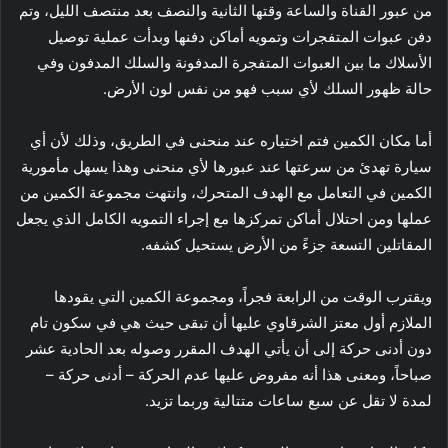
من عبور القناة والساعة وقتها الثانية والنصف بعد منتصف الليل، وتم
دفن عبوات المتفجرات وتمويه أماكن دفنها وبدأت عملية توصيل
الأسلاك ما بين العبوات المتفجرة المدفونة والسلك المدفون وفي
حالة ظهور السلك لأي سبب فهو من نفس لون الأرض.
أما مكان الكمين فتم اختياره عند منحنى في الطريق، وذلك لأن أي
سيارة تهدئ من سرعتها عند عبورها لأي منحنى وهذا يسهل مأمورية
الكمين في التعامل مع الهدف المتحرك، وانتهت مجموعة الكمين من
عملها ومن احتلال أماكن تمركزها مع إجراء التمويه الكامل الذي يجعل
المقاتلين التسعة جزءً من الأرض يستحيل كشفه.
ويقترب الوقت من الرابعة فجراً، ومجموعة الكمين التي يقودها
الملازم أول معتز الشرقاوي عليها أن تبقى حيث هي في سكون تام
دون أدنى حركة إلى أن يأتي الهدف المقرر وصوله بعد الحادية عشر
صباحاً، ومعنى هذا أنه مفروض عليها عدم الحركة – أدنى حركة –
لمدة لا تقل عن سبع ساعات متتالية وربما تزيد.