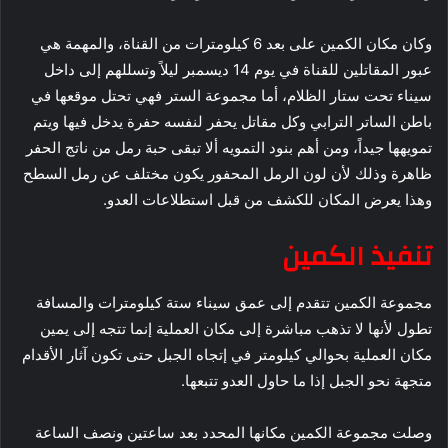
وكان مكان الكمين على بعد 6 كيلومترات من القناة، والمهمة هي
عبور المقاتلين للقناة في يوم 14 ديسمبر ليلاً وتسللهم إلى داخل
سيناء تحت ستار الظلام، أما مجموعة الستر فهي تحتل موقعها في
باطن الساتر الترابي وكل مقاتل يحفر لنفسه حفرة يدخل فيها ويتم
تمويهها جيداً، ومن أهم بنود التمويه ألا تبقى حبة رمل من ناتج الحفر
ظاهرة وذلك لأن لون الرمل المحفور يكون مختلف عن رمل السطح
وهذا يعرض المكان للكشف من قبل استطلاعات العدو.
تنفيذ الكمين
مجموعة الكمين تتقدم إلى عمق سيناء ستة كيلومترات والمسافة
تطول لأنها لا تذهب مباشرة إلى مكان العملية إنما تتجه إلى يمين
مكان العملية بحوالي كيلومتر في إتجاه الجبل حتى تكون آثار الأقدام
متجهة نحو الجبل إذا ما حاول العدو تتبعها.
وصلت مجموعة الكمين مكانها المحدد بعد ساعتين ونصف الساعة