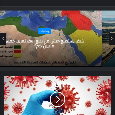
وطنيات
كيف يستطيع جيش من بضع الاف تعريب خمس
ملايين كم²