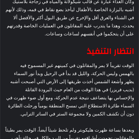
وكان الغذاء عبارة عن قالب شيكولاتة والمياه في زجاجة بلاستيك
أشبه بالبزازة الخاصة بالأطفال ليأخذ بضع نقاط في فمه، وذلك لأنهم
في الشتاء والعرق أقل والإخرج عن طريق البول أكثر والأفضل ألا
يحدث، وهذا ما يتدرب عليه المقاتلون في العمليات الخاصة وقدرتهم
على أن يتحكموا في أنفسهم لساعات وساعات.
انتظار التنفيذ
الوقت تقريباً لا يمر والمقاتلون في كمينهم غير المسموح فيه
بالهمس وليس الحركة، والليل قد بدأ في الرحيل وبدأ نور السماء
يظهر وأشعة الشمس أخذت طريقها إلى الأرض التي أصبحت أشبه
(بديب فريزر) في هذا الوقت من العام حيث البرودة القاتلة
والإحساس بها يتضاعف نتيجة عدم الحركة، ومع أول ضوء ظهرت في
السماء طائرة الاستطلاع التي تمسح المنطقة يومياً ورحلت الطائرة
دون أن تكشف الكمين ولا مجموعة الستر في الساتر الترابي.
وبعدها بساعة ظهرت هليكوبتر ولم تلحظ شيئاً أيضاً، الوقت يمر بطيئاً
والمقاتلون تجمدت أطرافهم تقريباً من البرد والكل في حالة تأهب