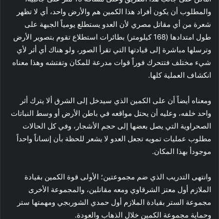
والمطلوب أن يكون أفراد هذا الكمين هم والأرض واحد، أي لا تظهر
شعرة من أي مقاتل مصري لأن العدو يستطلع يومياً الجبهة على
طول امتدادها (168 كيلومتر) بطائرات استطلاع تقوم بتصوير الأرض
وترسلها مباشرة إلى قيادتها التي تقرأ الصور، ولو هناك أي أثر لأي
شيء مختلف فتتحرك فوراً قوات مدرعة للمكان وتفتشه وهذا معناه
انكشاف العملية كلها.
ومعناه أيضاً أن على الكمين الذي سيدخل إلى الشرق ألا يترك أثر
واحد خلفه، وعليه أن يحتل مواقعه في باطن الأرض أو وسط النباتات
الصحراوية التي يصل بعضها إلى حجم الأشجار، وفي كل الحالات
مطلوب عمليات تمويه تجعل العدو لا يشعر للحظة بأن إنساناً واحداً
موجودأ بهذا المكان.
وانتهى التدريب الذي ضم مجموعتين؛ الأولى قوة الكمين بقيادة
الملازم أول معتز الشرقاوي ومعه مقاتلين، والمجموعة الأخرى
مجموعة الستر بقيادة الملازم أول حمدي الشوربجي ومهمتها ستر
وحماية مجموعة الكمين خلال الذهاب والعودة.