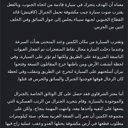
معناه أن الهدف يتحرك في سيارة قادمة من اتجاه الجنوب، وبالفعل
يقترب صوت سيارة جيب مكشوفة تحمل الجنرال (كافيتش) قائد
القطاع الجنوبي لجبهة سيناء يجلس إلى جوار السائق وفي الخلف
اثنين من الحرس.
وتقترب السيارة من مكان الكمين وعند المنحنى هدأت السرعة
وعندما دخلت السارة مجال نقاط المتفجرات تم انفجار العبوات
الناسفة المزروعة على الطريق ولكنها لم تؤثر على السيارة، وفي
لحظة أنشقت الأرض ومن باطنها خرج المقاتلون التسعة وفتحوا
نيران أسلحتهم على السيارة لتخرج عن الطريق وتنقلب وفي لحظة
كان الرجال فوقها فوجدوا الجنرال والسائق والحرس قد قتلوا.
أما معتز الشرقاوي فقد حصل على كل الوثائق الخاصة بالجنرال
والموجودة بالسيارة، وقام بتجريد الجنرال من الرتب العسكرية التي
يضعها على كتفيه وأخذها معه، وانتهت المهمة بنجاح، ولكن على
مجموعة الكمين أن تعبر إلى الضفة الغربية بسلام، ستة كيلومترات
مطلوب قطعها في أرض مكشوفة يحتلها العدو وعقب عملية راح فيها