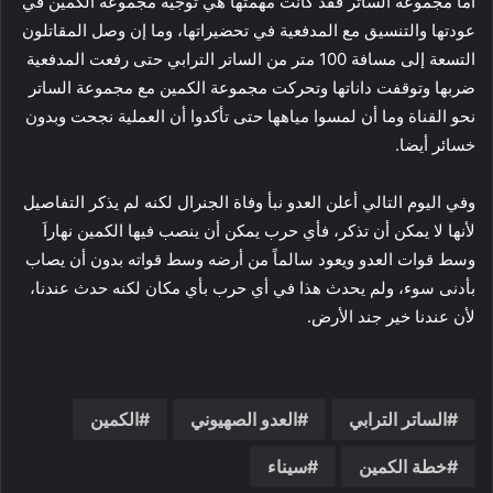
أما مجموعة الساتر فقد كانت مهمتها هي توجيه مجموعة الكمين في
عودتها والتنسيق مع المدفعية في تحضيراتها، وما إن وصل المقاتلون
التسعة إلى مسافة 100 متر من الساتر الترابي حتى رفعت المدفعية
ضربها وتوقفت داناتها وتحركت مجموعة الكمين مع مجموعة الساتر
نحو القناة وما أن لمسوا مياهها حتى تأكدوا أن العملية نجحت وبدون
خسائر أيضا.
وفي اليوم التالي أعلن العدو نبأ وفاة الجنرال لكنه لم يذكر التفاصيل
لأنها لا يمكن أن تذكر، فأي حرب يمكن أن ينصب فيها الكمين نهاراَ
وسط قوات العدو ويعود سالماً من أرضه وسط قواته بدون أن يصاب
بأدنى سوء، ولم يحدث هذا في أي حرب بأي مكان لكنه حدث عندنا،
لأن عندنا خير جند الأرض.
الساتر الترابي
العدو الصهيوني
الكمين
خطة الكمين
سيناء