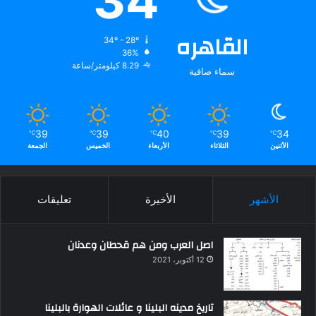
34
القاهره
34º - 28º
36%
8.29 كيلومتر/ساعة
سماء صافية
39
39
40
39
34
℃
℃
℃
℃
℃
الأثنين
الثلاثاء
الأربعاء
الخميس
الجمعة
الأشهر
الأخيرة
تعليقات
اصل العرب ومن هم قحطان وعدنان
12 أكتوبر، 2021
تاريخ مدينه البلينا و عائلات الهوارة بالبلينا