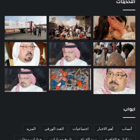
التحديثات
ابواب
أنساب
أهم الاخبار
اجتماعيات
العدد الورقى
المزيد
برتكول ج القاهرة
بريد القراء
تاريخ ومزارات
حوارات و تقارير