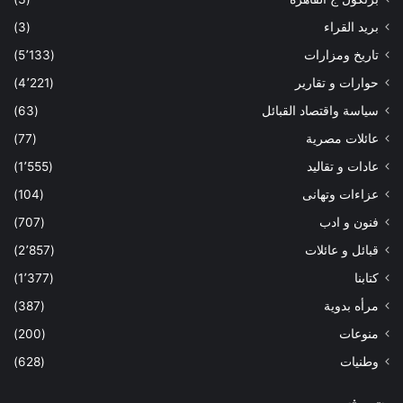
بريد القراء
(3)
تاريخ ومزارات
(5٬133)
حوارات و تقارير
(4٬221)
سياسة واقتصاد القبائل
(63)
عائلات مصرية
(77)
عادات و تقاليد
(1٬555)
عزاءات وتهانى
(104)
فنون و ادب
(707)
قبائل و عائلات
(2٬857)
كتابنا
(1٬377)
مرأه بدوية
(387)
منوعات
(200)
وطنيات
(628)