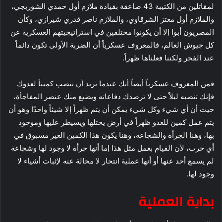
لمقاتلين من الكتيبة 43 صاعقة بقيادة ملازم أول حمدي الشوربجي،
والملازم أول معتز الشرقاوي، والملازم ناصر قدري شيرازي، وكأن
المصريون أبوا إلا أن يكونوا مختلفين في استراتيجيتهم العسكرية عن
كل جيوش العالم، فالمعروف عسكرياً أن الضربة الأولى تكون دائماً
عند الفجر ولكننا فعلناها ظهراً.
فمن المعروف عسكرياً أيضاً أنك عندما تريد أن تنصب كميناً لعدوك
فإنك تنصبه ليلاً حتى لا ترصدك دفاعاته ويضيع منك عنصر المفاجأة،
حيث أن أي شيء وكل شيء يمكن أن يتم ظهراً إلا شيئاً واحدًا وهو أن
يتم عمل كمين للعدو ظهراً في أرض يحتلها ويسيطر عليها وموجود
بها، وهنا الجرأة والشجاعة، وهنا يكون هذا الكمين الغير مسبوق في
أي حرب، لأن القيام بعمل مثل هذا إما أنها جرأة لا وجود لها وشجاعة
لم يسمع أحد عنها أو أنها عملية انتحار لا محالة عنه لإثبات أشياء لا
وجود لها.
بداية العملية