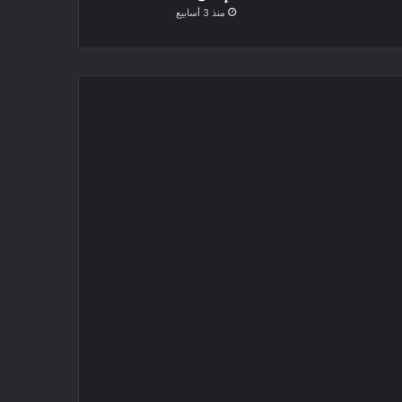
منذ 3 أسابيع
المزيد
20 سبتمبر، 2021
“الطريق” الروسى على 