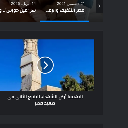
20
14 أبريل، 2025
20 سبتمبر، 2021
مدير التثقيف والإعلام يُتابع سير فرق التطعيم في أحياء غرب العريش (صور)
سر “عين حورس”.. ولماذا توجد في العديد من المدافن المصرية القديمة؟
البهنسا أرض الشهداء البقيع الثاني في
صعيد مصر