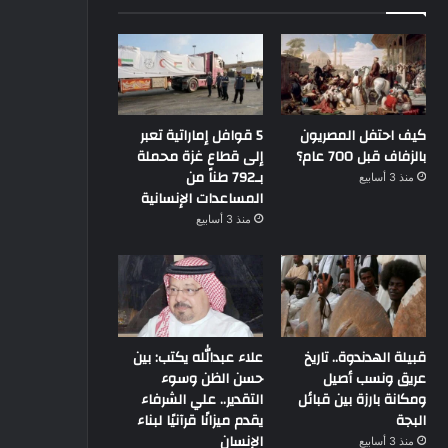
كيف احتفل المصريون
5 قوافل إماراتية تعبر
بالزفاف قبل 700 عام؟
إلى قطاع غزة محملة
بـ792 طناً من
منذ 3 أسابيع
المساعدات الإنسانية
منذ 3 أسابيع
قبيلة الهدندوة.. تاريخ
علاء عبدالله يكتب: بين
عريق ونسب أصيل
حسن الظن وسوء
ومكانة بارزة بين قبائل
التقدير.. علي الشرفاء
البجة
يقدم ميزانًا قرآنيًا لبناء
الإنسان
منذ 3 أسابيع