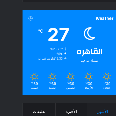
Weather
27
℃
القاهره
39º - 25º
65%
5.33 كيلومتر/ساعة
سماء صافية
39
39
39
39
39
℃
℃
℃
℃
℃
الثلاثاء
الأربعاء
الخميس
الجمعة
السبت
الأشهر
الأخيرة
تعليقات