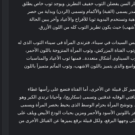
 كبار السن يفضلن الثوب خفيف التطريز. ويوجد ثوب خاص يطلق
صدر يسمى (القبة) والأكمام وتسمى (الردن) وبداية من خصر
ية وتستخدم البدوية ثوبا للأفراح والأعياد وآخر يبين الحالة
(الأشهب) حيث يكون تطريز الثوب كله من اللون الأزرق.
ابس السيدات في سيناء، فترتدى المرأة فى سيناء الثوب الذى له
وثوب الفتاة المزركش، وثوب المرأة المتزوجة باللون الأحمر،
وب السيناوى أشكال متعددة.. فمنها ثوب الأعياد والمناسبات
اسع والذى يتميز باللون الاشهب، وثوب المآتم متميزاَ باللون
تميز كل قبيلة عن الأخرى، أما الفتاة فتضع على رأسها غطاء
افتي الوقايه غدقتين وتسمى (سكاريج)، وأحيانا ترتدي الكبر وهو
. وتوشح المرأة بحزام الوسط الذى يحيط بخصر المرأة ويسمى
باللونين الأسود والأحمر ومزين بحبات الودع الأبيض ويلف على
 وجهها البرقع، ولكل قبيلة برقع يميزها عن القبائل الأخرى من