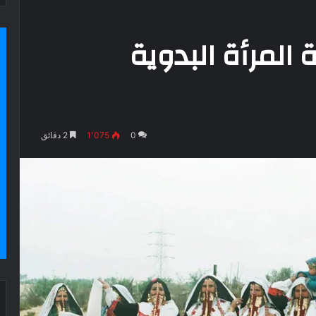
المرأة البدوية
0
1٬075
2 دقائق