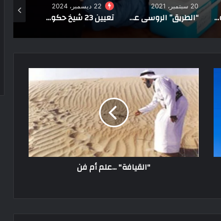
22 ديسمبر، 2024
31 أغسطس، 2023
21 ديسمبر، 2021
“الطريق” الروسى على مسرح الهناجر
تعيين 23 شيخ حكومي للقبائل والعائلات في شمال سيناء
وزيرة التضامن الاجتماعي تتفقد قافلة الهلال الأحمر الطبية في الشيخ زويد
"القيافة" ...علم أم فن