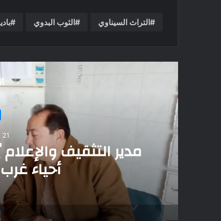
التراث السيناوي
الثوب البدوي
بادي
أق
 في
سر “عين حورس”.. 
المدافن 