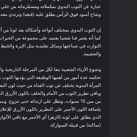
عبارة عن الثوب البدوي بمكملاته ومستلزماته من حلي 
وشاح أسود فوق الرأس يطلق عليه (قنعه) وترتدي معه البد
إن الثوب البدوي بمختلف أنواعه وأشكاله يعد لونا من ألو
كما أنه يعتبر فنا شعبيا يعتمد على مجموعة من الخبرات ا
التوارث في صناعتها وسائل تقليدية مثل الإبرة والخيط 
والحشمة.
وتتنوع الأزياء الشعبية تبعا لكل من المرحلة التاريخية وا
تحكمه عدة أمور من أهمها الوظيفة التي يؤديها الثوب ب
المرأة البدوية يختلف عن ثوب الفتاة من حيث لون التطر
وباقي تطريز الثوب من الأمام والخلف باللون الأزرق ال
من سن 10 سنوات، وتظل على ارتدائه حتى تتزوج. و
بإضافة اللون الأحمر على التطريز باللون الأزرق للإعلا
الذي يطلق على لونه (الزهر) أي الأحمر مع باقي الألوا
(ساكنة) من قبيلة السواركة.