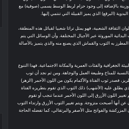
وزينة بالإضافة إلى وجود حزام لربط الوسط يسمى (صوفية) مع
وية (البرقع) الذي يميز القبيلة التي تنتمي إليها.
ان الثقافة الشعبية، فهو يمثل تراثا شعبيا لقبائل هذه المنطقة،
لبدائية الموروثة عبر الأجيال المختلفة. وأن الوسائل التي يتم
المطرز به الثوب والقماش الذي يصنع منه والذي يتميز بالأصالة
لبيئة الجغرافية والفئات العمرية والمكانة الاجتماعية. فهذا التنوع
النسبة للمناخ وطبيعة العمل والوجاهة. ومن ثم نجد أن ثوب
يز، فصدر ثوب الفتاة والأكمام يكون من اللون الأحمر (الزهر)
ذي يطلق عليه (الأشهب) ذلك الثوب الذي تقوم بتطريزه الفتاة
يتم تغيير اللون الأزرق إلى اللون الأحمر عندما تنجب أو تقوم
ن عن أنها أصبحت متزوجة. ويتم تغيير الثوب الأزرق وارتداء الثوب
ن المزركشة والفواتح مثل الأصفر والبرتقالي، كما تفضله الحاجة