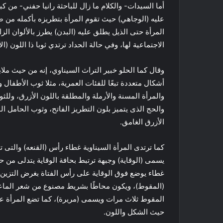
أما السيدات- والكلام ما زال للباحثة رانيا حفني- من
عليه (الوجاهي) حيث تقوم المرأة بتطريزه بأكمله من 
المرأة حتى الذيل يطلق عليه (البدن) يطرز بالألوان الزاه
الاجتماعية لها، وفي حالة الحداد ترتدي ثوبا ذا اللون 
وقال كما الحلو خبير التراث السيناوي، إنه من حيث مل
أشكال متعددة تبعًا للفئات العمرية، مثلا ثوب الأطفال 
والمرأة المسنة والأرملة والمطلقة باللون الأزرق، وللث
والحج الذى يتميز بلون التطريز الفاتح، وثوب الحامل الو
الأزرق الغامق.
كما ترتدى المرأة السيناوية غطاء رأس (القنعه) والتى 
يسمى (الوقاية) وجبهة ترتبط بحافة الوقاية يتدلى من ح
غطاء يوضع فوق الوقاية على رأس الفتاة بغرض التزين
(المقوط)، ويكون محاطًا بشريط مصنوع من شعر الماعز 
المقوط ثلاث مرات ويسمى (مريرة)، كما تضع المرأة على
حيث الشكل واللون.