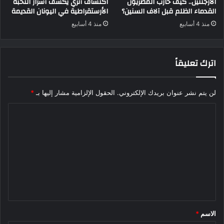
الأرجنتين.. كيف حارب المصريون
اكتشاف أثري يكشف أسرار النخبة
القدماء الظلم قبل آلاف السنين؟
الأرستقراطية في اليونان القديمة
منذ 4 أسابيع
منذ 4 أسابيع
اترك تعليقاً
لن يتم نشر عنوان بريدك الإلكتروني.
الحقول الإلزامية مشار إليها بـ
*
ا
ل
ت
ع
ل
ي
ق
الاسم
*
*