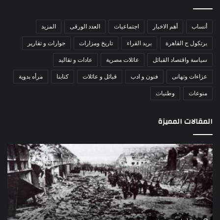
أنساب
أهم الاخبار
اجتماعيات
العدد الورقى
المزيد
برتكول ج القاهرة
بريد القراء
تاريخ ومزارات
حوارات و تقارير
سياسة واقتصاد القبائل
عائلات مصرية
عادات و تقاليد
عزاءات وتهانى
فنون و ادب
قبائل و عائلات
كتابنا
مرأه بدوية
منوعات
وطنيات
المقالات المميزة
اللواء
الأ
دكتور
العا
راضي
للهل
عبدالمعطي
الأ
يكتب:
الإم
30
يتف
يونيو
مرك
ا