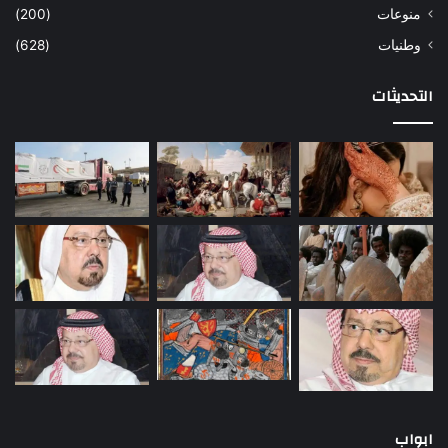
منوعات
(200)
وطنيات
(628)
التحديثات
ابواب