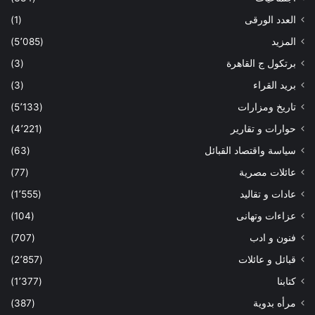
العدد الورقى
(1)
المزيد
(5٬085)
برتكول ج القاهرة
(3)
بريد القراء
(3)
تاريخ ومزارات
(5٬133)
حوارات و تقارير
(4٬221)
سياسة واقتصاد القبائل
(63)
عائلات مصرية
(77)
عادات و تقاليد
(1٬555)
عزاءات وتهانى
(104)
فنون و ادب
(707)
قبائل و عائلات
(2٬857)
كتابنا
(1٬377)
مرأه بدوية
(387)