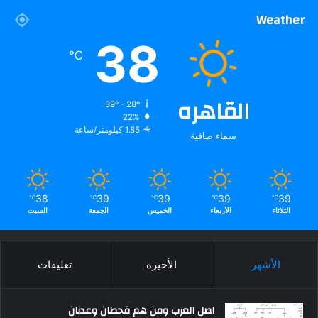
Weather
38
℃
القاهره
39º - 28º
22%
1.85 كيلومتر/ساعة
سماء صافية
38
39
39
39
39
℃
℃
℃
℃
℃
الثلاثاء
الأربعاء
الخميس
الجمعة
السبت
الأشهر
الأخيرة
تعليقات
اصل العرب ومن هم قحطان وعدنان