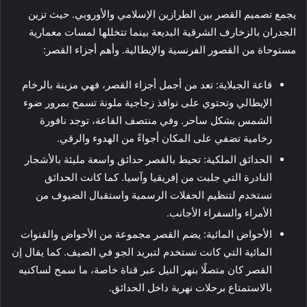
يجمع تصميم القصر بين الطرازين الإسلامي والأوروبي. حيث تزين
الجدران بالزخارف الشرقية البديعة بينما تتخللها لمسات معمارية
مستوحاة من القصور الفرنسية والإيطالية. وأهم أجزاء القصر:
قاعة الجبلاية: تعد من أجمل أجزاء القصر، فهي مزينة بالرخام
الإيطالي وتحتوي على نوافذ زجاجية ملونة تسمح بمرور ضوء
الشمس بشكل ساحر. وفي منتصف القاعة، توجد نافورة
رخامية تضفي على المكان أجواءً من الهدوء والرقي.
الحدائق الملكية: تحيط بالقصر حدائق واسعة مليئة بالأشجار
النادرة التي جلبت من إفريقيا وآسيا. كما كانت الحدائق
تستخدم لتنظيم الحفلات الرسمية واستقبال الضيوف من
الأمراء والسفراء الأجانب.
الأحواض المائية: يضم القصر مجموعة من الأحواض والقنوات
المائية التي كانت تستخدم لتبريد الجو في الصيف. كما يقال إن
القصر كان متصلًا بنهر النيل عبر قناة خاصة، ما سمح لساكنيه
بالاستمتاع برحلات نهرية داخل الحدائق.