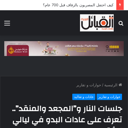
كيف احتفل المصريون بالزفاف قبل 700 عام؟
بحث
الق
عن
الرئيسية
/
حوارات و تقارير
حوارات و تقارير
عادات و تقاليد
جلسات النار و”المجعد والمنقد”..
تعرف على عادات البدو في ليالي