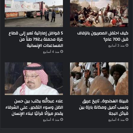
كيف احتفل المصريون بالزفاف
5 قوافل إماراتية تعبر إلى قطاع
قبل 700 عام؟
غزة محملة بـ792 طناً من
المساعدات الإنسانية
منذ 3 أسابيع
منذ 4 أسابيع
قبيلة الهدندوة.. تاريخ عريق
علاء عبدالله يكتب: بين حسن
ونسب أصيل ومكانة بارزة بين
الظن وسوء التقدير.. علي الشرفاء
قبائل البجة
يقدم ميزانًا قرآنيًا لبناء الإنسان
منذ 4 أسابيع
منذ 4 أسابيع