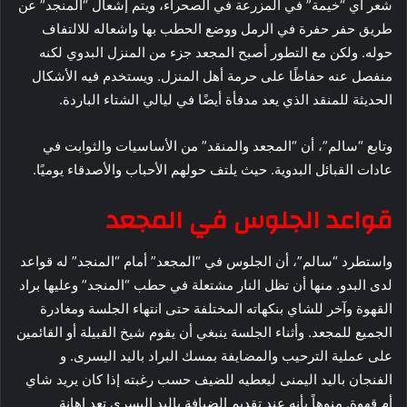
شعر أي “خيمة” في المزرعة في الصحراء، ويتم إشعال “المنجد” عن
طريق حفر حفرة في الرمل ووضع الحطب بها واشعاله للالتفاف
حوله. ولكن مع التطور أصبح المجعد جزء من المنزل البدوي لكنه
منفصل عنه حفاظًا على حرمة أهل المنزل. ويستخدم فيه الأشكال
الحديثة للمنقد الذي يعد مدفأة أيضًا في ليالي الشتاء الباردة.
وتابع “سالم”، أن “المجعد والمنقد” من الأساسيات والثوابت في
عادات القبائل البدوية. حيث يلتف حولهم الأحباب والأصدقاء يوميًا.
قواعد الجلوس في المجعد
واستطرد “سالم”، أن الجلوس في “المجعد” أمام “المنجد” له قواعد
لدى البدو. منها أن تظل النار مشتعلة في حطب “المنجد” وعليها براد
القهوة وآخر للشاي بنكهاته المختلفة حتى انتهاء الجلسة ومغادرة
الجميع للمجعد. وأثناء الجلسة ينبغي أن يقوم شيخ القبيلة أو القائمين
على عملية الترحيب والمضايفة بمسك البراد باليد اليسرى. و
الفنجان باليد اليمنى ليعطيه للضيف حسب رغبته إذا كان يريد شاي
أم قهوة. منوهاً بأنه عند تقديم الضيافة باليد اليسرى تعد إهانة