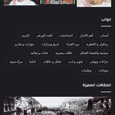
ابواب
أنساب
أهم الاخبار
اجتماعيات
العدد الورقى
المزيد
برتكول ج القاهرة
بريد القراء
تاريخ ومزارات
حوارات و تقارير
سياسة واقتصاد القبائل
عائلات مصرية
عادات و تقاليد
عزاءات وتهانى
فنون و ادب
قبائل و عائلات
كتابنا
مرأه بدوية
منوعات
وطنيات
المقالات المميزة
اللواء
الأ
دكتور
الع
راضي
لله