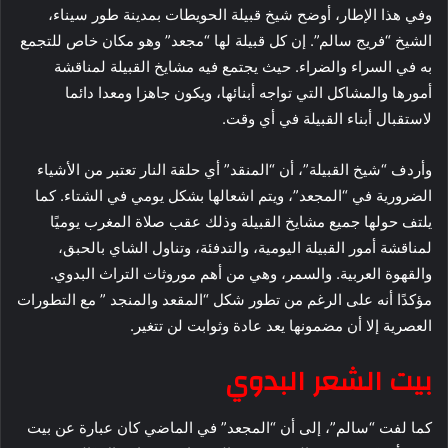
وفي هذا الإطار، أوضح شيخ قبيلة الحويطات بمدينة طور سيناء،
الشيخ “فريج سالم”. إن كل قبيلة لها “مجعد” وهو مكان خاص للتجمع
به في السراء والضراء. حيث يجتمع فيه مشايخ القبيلة لمناقشة
أمورها والمشاكل التي تواجه أبنائها، ويكون جاهزا ومعدا دائما
لاستقبال أبناء القبيلة في أي وقت.
وأردف “شيخ القبيلة”، أن “المنقد” أي حلقة النار تعتبر من الأشياء
الضرورية في “المجعد”، ويتم اشعالها بشكل يومي في الشتاء. كما
يلتف حولها جميع مشايخ القبيلة وذلك عقب صلاة المغرب يوميًا
لمناقشة أمور القبيلة اليومية، والتدفئة، وتناول الشاي بالحبق،
والقهوة العربية. والسمر، وهي من أهم موروثات التراث البدوي.
مؤكدًا أنه على الرغم من تطور شكل “المقعد والمنجد ” مع التطورات
العصرية إلا أن مضمونها يعد عادة وثوابت لن تتغير.
بيت الشعر البدوي
كما لفت “سالم”، إلى أن “المجعد” في الماضي كان عبارة عن بيت