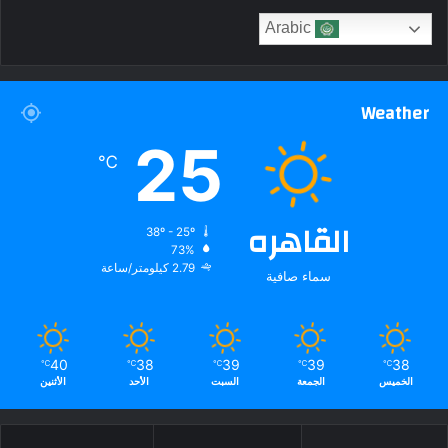
Arabic
Weather
25
℃
القاهره
38º - 25º
73%
2.79 كيلومتر/ساعة
سماء صافية
40
38
39
39
38
℃
℃
℃
℃
℃
الخميس
الجمعة
السبت
الأحد
الأثنين