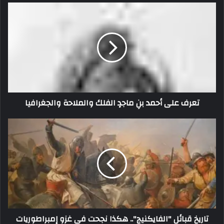
تعرف على أحمد بنِ ماجدٍ الفلك والملاحة والجغرافيا
تاريخ قبائل "الفايكنيج".. هكذا نجحت في غزو إمبراطوريات