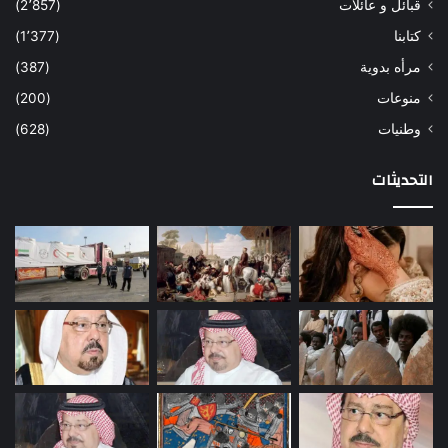
قبائل و عائلات
(2٬857)
كتابنا
(1٬377)
مرأه بدوية
(387)
منوعات
(200)
وطنيات
(628)
التحديثات