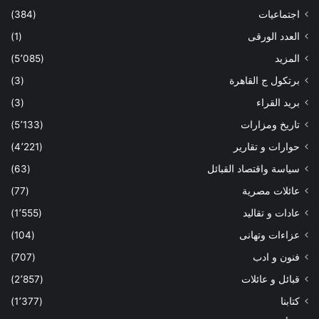
اجتماعيات
(384)
العدد الورقى
(1)
المزيد
(5٬085)
برتكول ج القاهرة
(3)
بريد القراء
(3)
تاريخ ومزارات
(5٬133)
حوارات و تقارير
(4٬221)
سياسة واقتصاد القبائل
(63)
عائلات مصرية
(77)
عادات و تقاليد
(1٬555)
عزاءات وتهانى
(104)
فنون و ادب
(707)
قبائل و عائلات
(2٬857)
كتابنا
(1٬377)