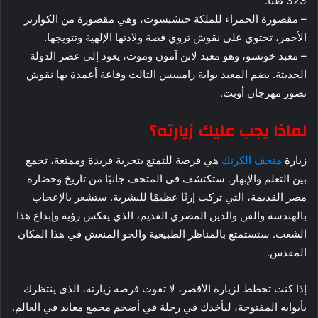
323 طنًا.
– مقصورة الحمراء للملكة حتشبسوت، وهي مقصورة من الكوارتز
الأحمر، تحتوي على نقوش تروي قصة ولادتها الإلهية وتتويجها.
– معبد خونسو، وهو معبد لابن آمون وموت، يعود إلى عصر الدولة
الحديثة. يضم المعبد بوابة رامسس الثالث وقاعة أعمدة بها نقوش
تصور مهرجان أوبت.
لماذا يجب عليك زيارته؟
زيارة
متحف الكرنك
هي فرصة للتمتع بتجربة فريدة وممتعة، تجمع
بين التعلم والإبهار. ستكتشف في المتحف جانبًا من تاريخ وحضارة
مصر القديمة، التي تركت إرثًا عظيمًا للبشرية. ستشعر بالإعجاب
بالهندسة والفن والدين المصري القديم، الذي يعكس رؤية وإبداع هذا
الشعب. ستستمتع بالمناظر الطبيعية والجو المنعش في هذا المكان
المقدس.
إذا كنت تخطط لزيارة الأقصر، لا تفوت فرصة زيارته، الذي ينتظرك
بأبوابه المفتوحة، ليأخذك في رحلة في أضخم مجمع معابد في العالم.