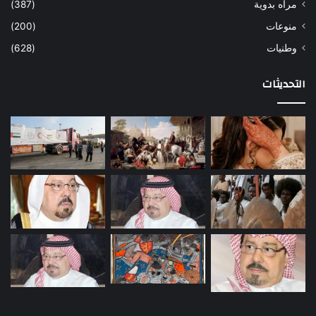
مرأه بدوية
(387)
منوعات
(200)
وطنيات
(628)
التحديثات