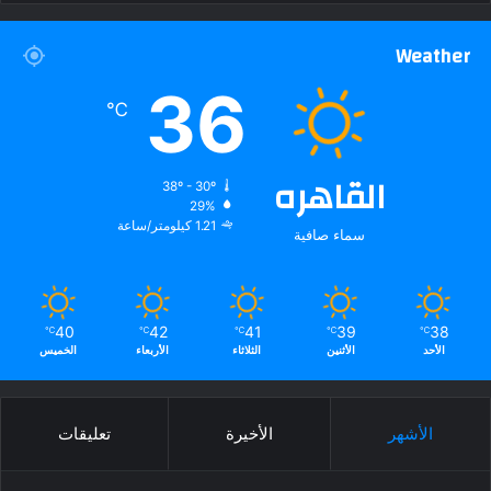
Weather
36
℃
القاهره
38º - 30º
29%
1.21 كيلومتر/ساعة
سماء صافية
40
42
41
39
38
℃
℃
℃
℃
℃
الأحد
الأثنين
الثلاثاء
الأربعاء
الخميس
الأشهر
الأخيرة
تعليقات