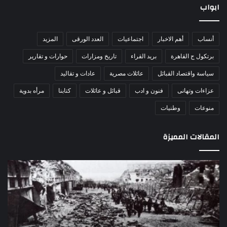
ابواب
أنساب
أهم الاخبار
اجتماعيات
العدد الورقى
المزيد
برتكول ج القاهرة
بريد القراء
تاريخ ومزارات
حوارات و تقارير
سياسة واقتصاد القبائل
عائلات مصرية
عادات و تقاليد
عزاءات وتهانى
فنون و ادب
قبائل و عائلات
كتابنا
مرأه بدوية
منوعات
وطنيات
المقالات المميزة
اللواء
الأ
دكتور
العا
راضي
للهل
عبدالمعطي
الأ
يكتب:
الإم
30
يتف