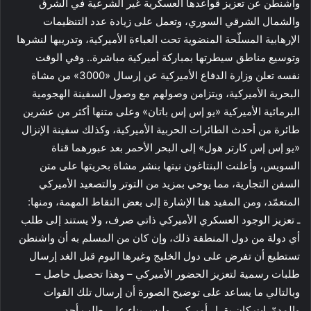
واشنطن عن تعزيز قواعدها العسكرية غير الشرعية في الشرق
والشمال الشرقي السوري، وتعمل على زيادة عدد التنظيمات
الإرهابية المسلّحة المنضوية تحت العباءة الأميركية، وتدريبها لنشرها
وتوسيع مناطق سيطرتها بمباركة أميركية مباشرة.. وفي الوقت
نفسه تعلن وزارة الدفاع الأميركية عن إرسال «3000» من مشاة
البحرية الأميركية، ويتزامن وصولهم مع وصول السفينة الهجومية
البرمائية الأميركية «يو إس إس باتان» وعلى متنها أكثر من عشرين
طائرة من أحدث الطائرات الحربية الأميركية، وكذلك سفينة الإنزال
«يو إس إس كارتر هول» إلى البحر الأحمر بعد عبورهما قناة
السويس، وأعلنت البنتاغون نيتها بنشر مشاة بحريتها على متن
السفن التجارية، مما يوحي بمزيد من التوتر والتصعيد الأميركي
المتعمّد، ومن المفيد هنا الإشارة إلى بعض النقاط المهمة، ومنها:
ـ تعزيز الوجود العسكري الأميركي ذاتي صرف، ولا يستند إلى طلب
أي دولة من دول المنطقة ذلك، وإن كان من المسلم به أن واشنطن
تستطيع أن تفرض على دول الخليج وغيرها اليوم قبل الغد إرسال
طلبات رسمية لتعزيز الحضور الأميركي – وهذا تحصيل حاصل –
وبالتالي ما يساعد على توضيح الصورة أن إرسال تلك القوات
والمدمّرات كان بقرار أميركي، وليس بناء على طلب أحد.