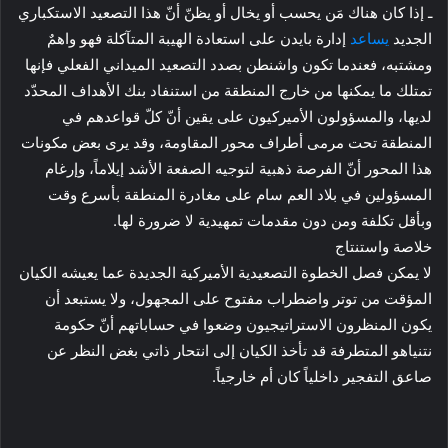
ـ إذا كان هناك مَن يحسب أو يخال أو يظنّ أنّ هذا التصعيد الاستكباري
الجديد
يساعد
إدارة بايدن على استعادة الهيبة المتآكلة فهو واهمٌ
ومشتبه، فعندما تكون واشنطن بصدد التصعيد الميداني الفعلي فإنها
تمتلك ما يمكنها من خارج المنطقة من استنفاد بنك الأهداف المحدّد
لديها، والمسؤولون الأميركيون على يقين أنّ كلّ قواعدهم في
المنطقة تحت مرمى أطراف محور المقاومة، وقد يرى بعض مكونات
هذا المحور أنّ الفرصة ذهبية لتوجيه الصفعة الأشد إيلاماً، وإرغام
المسؤولين في بلاد العم سام على مغادرة المنطقة بأسرع وقت
وبأقل تكلفة ومن دون مقدمات تمهيدية لا ضرورة لها.
خلاصة واستنتاج
لا يمكن فصل الخطوة التصعيدية الأميركية الجديدة عما يعيشه الكيان
المؤقت من توتر واضطراب مفتوح على المجهول، ولا يستبعد أن
يكون المنظرون الاستراتيجيون وضعوا في حساباتهم أنّ حكومة
نتنياهو المتطرفة قد تأخذ الكيان إلى انتحار ذاتي بغض النظر عن
صاعق التفجير داخلياً كان أم خارجياً.