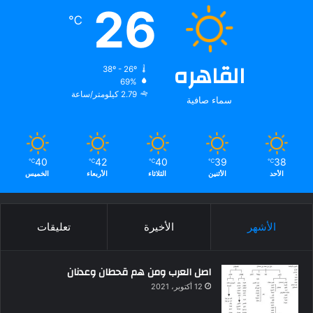
26
℃
القاهره
38º - 26º
69%
2.79 كيلومتر/ساعة
سماء صافية
40
42
40
39
38
℃
℃
℃
℃
℃
الأحد
الأثنين
الثلاثاء
الأربعاء
الخميس
الأشهر
الأخيرة
تعليقات
اصل العرب ومن هم قحطان وعدنان
12 أكتوبر، 2021