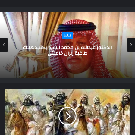
كتابنا
الدكتور عبدالله بن محمد الشيخ يكتب: هلاك
طاغية إيران خامنئي