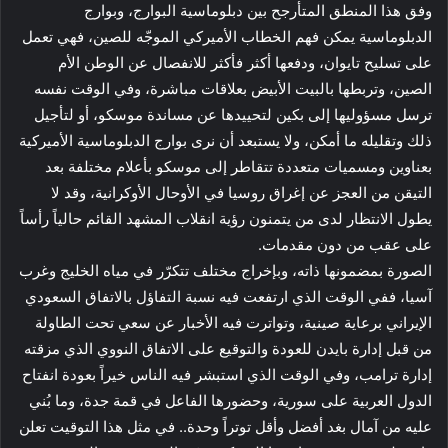
وفق هذا المنطق المتأرجح بين دبلوماسية البوارج، وبوارج
الدبلوماسية يمكن فهم الخطاب الأميركي الموجّه للصين، فهي تعمل
على تسليح تايوان، ودفعها أكثر فأكثر للانفصال عن الوطن الأم
الصين، وتربطها بالبيت الأبيض بعلاقات مباشرة، وفي الوقت نفسه
ترسل مسؤوليها إلى بكين لتحييدها عن مساندة موسكو، أو لتأجيل
ذلك وتقليله ما أمكن، ولا يستبعد أن نرى بوارج الدبلوماسية الأميركية
بعناوين ومسميات متعددة تتقاطر إلى موسكو بأعلام مختلفة بعد
التيقن من العجز عن إغراق روسيا في الأوحال الأوكرانية، وقد لا
يطول الانتظار لدى من يتمنون رؤية انقلاب المشهد القائم حالياً رأساً
على عقب من دون مقدمات.
الصورة بمضمونها ذاته، وبإخراج مختلف تتكرّر في مياه الخليج وغرب
آسيا، ففي الوقت الذي ارتفعت فيه نسبة التفاؤل بالاتفاق السعودي
الإيراني برعاية صينية، وتواترت فيه الأخبار عن سعي تحت الطاولة
من قبل إدارة بايدن للعودة والتوقيع على الاتفاق النووي الذي مزقته
إدارة ترامب، وفي الوقت الذي استبشر فيه الناس خيراً بعودة انفتاح
الدول العربية على سورية، وحضورها الفاعل في قمة جدة، وما بُني
عليه من آمال بغد أفضل وأقل توتراً وحدة.. في مثل هذا التوقيت تعلن