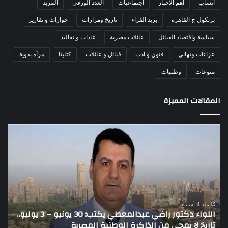
أنساب
أهم الاخبار
اجتماعيات
العدد الورقى
المزيد
برتكول ج القاهرة
بريد القراء
تاريخ ومزارات
حوارات و تقارير
سياسة واقتصاد القبائل
عائلات مصرية
عادات و تقاليد
عزاءات وتهانى
فنون و ادب
قبائل و عائلات
كتابنا
مرأه بدوية
منوعات
وطنيات
المقالات المميزة
اللواء
الأ
دكتور
العا
راضي
للهل
عبدالمعطي
الأ
يكتب:
الإم
30
يتف
يونيو
مرك
ا
–
الع
منذ 4 أسابيع
اللواء دكتور راضي عبدالمعطي يكتب: 30 يونيو – 3 يوليو..
ا
3
الل
تاريخ لا يمحى من الذاكرة الوطنية المصرية
ا
يوليو..
لتع