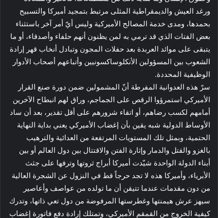
ورغد العيش والديمقراطية المثلى مرتبط بتمجيد أميركا والتسبيح
بحمدها، ومدى خدمة المصالح الأميركية وليس أيّ أمر آخر باستثناء
بعض الفتات الذي قد ترمي به لمن يظنون أنهم حلفاء وأصدقاء، أو ما
يتبقى على موائد العربدة بعد حفلات المجون وتبادل أنخاب قهر إرادة
الشعوب بين المسؤولين الأنكلوساكسونيين وأتباعهم أصحاب الأدوار
الوظيفية المحددة.
سرّ هذه العدوانية المفرطة أنّ المشمولين ضمن دورة صنع القرار
الأميركي استمرؤوا الرقص على الجماجم، وراق لهم انبطاح الآخرين
أمامهم لكسب رضاهم، أو اتقاء شرورهم على أقل تقدير، بعد أن ساد
الأوساط الدولية شبه يقين بأن إغضاب الأميركي يعني بداية النهاية
الحتمية، وبمثل تلك المستويات المرتفعة من العدائية والترهيب
بالغزو والقتل والدمار وإثارة الفتن والاقتتال بين دول العالم أو بين
أبناء الدولة الواحدة شيّدت أميركا أبراج ثروتها وترفها على جثث
الأبرياء، وأميركا هذه لا تجد حرجاً قط في النزول عن الشجرة العالية
من دون مقدمات عندما تتيقن أن ما تولده من عواصف وأعاصير
سيهز عرش هيمنتها وغطرستها المرفوضة من دول تعي ذاتها، وتدرك
كيفية الخروج من القمقم الأميركي، وتمتلك إرادة دفع فاتورة إغضاب