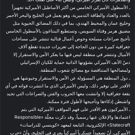
ـ الأسطول الأميركي الخامس من أكثر الأساطيل الأميركية تجهيزاً
بالعدد والعتاد والطاقة التدميرية، وهو يعمل في الخليج والبحر الأحمر
وخليج عمان والمحيط الهندي، بما في ذلك المضائق الحيوية مثل
مضيق هرمز وقناة السويس، وتستطيع البنتاغون بالأسطول الخامس
تأجيج صراعات مسلحة وخوض أعمال قتالية تنتشر على مساحات
جغرافية كبيرة من دون الحاجة إلى تعزيزات جديدة تقطع آلاف
الأميال وتنتشر في منطقة ليس فيها ما يعكر الأمن والاستقرار إلا
دسّ الأنف الأميركي بشؤونها الذاتية حماية للكيان الإسرائيلي
ولمصالحها المتناقضة مع مصالح شعوب المنطقة.
ـ دول المنطقة هي المسؤولة عن الأمن والاستقرار وجيوشها هي
الأقدر على توفير ذلك، وليس الأميركي الذي ما انتشرت قواته في أي
بقعة جغرافية إلا وانتشت معها الحروب والفتن والصراعات التي تجيد
واشنطن إذكاءها وتأجيجها لأطول فترة ممكنة.
ـ الأميركيون هم الأقدر على فهم المواقف الأميركية التي يتم
اعتمادها والإعلان عنها رسمياً، وقد ذكرت مجلّة «Responsible
Statecraft» الإلكترونية، التابعة لمعهد «كوينسي للدراسات»
الأميركي، أنّ تصعيداً عسكرياً أميركياً يجري في الخليج، وأنّ «حرب