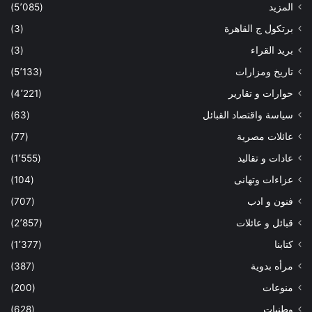
المزيد
(5٬085)
برتكول ج القاهرة
(3)
بريد القراء
(3)
تاريخ ومزارات
(5٬133)
حوارات و تقارير
(4٬221)
سياسة واقتصاد القبائل
(63)
عائلات مصرية
(77)
عادات و تقاليد
(1٬555)
عزاءات وتهانى
(104)
فنون و ادب
(707)
قبائل و عائلات
(2٬857)
كتابنا
(1٬377)
مرأه بدوية
(387)
منوعات
(200)
وطنيات
(628)