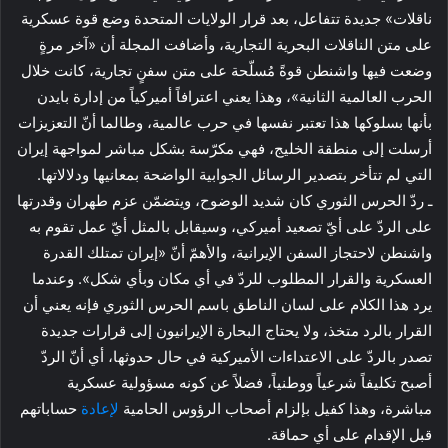
ناقلات» جديدة تتفاعل، بعد قرار الولايات المتحدة وضع قوة عسكرية
على متن الناقلات البحرية التجارية، وأضافت المجلة أن «آخر مرةٍ
وضعت فيها واشنطن قوةً مُسلّحة على متن سفنٍ تجارية، كانت خلال
الحرب العالمية الثانية»، وهذا يعني اعترافاً أميركياً من إدارة بايدن
بأنها بسلوكها هذا تعتبر نفسها في حرب عالمية، وطالما أنّ التعزيزات
أرسلت إلى منطقة الخليج، فهي مكرّسة بشكل مباشر لمواجهة إيران
التي لم تتأخر بتصدير الرسائل الجوابية الواضحة بمعانيها ودلالاتها.
ـ ردّ الحرس الثوري كان شديد الوضوح، ويتضمّن عزم طهران وقدرتها
على الردّ على أيّ تصعيد أميركي، وسيقابل بالمثل أيّ عمل تقوم به
واشنطن لاحتجاز السفن الإيرانية، والأهمّ أنّ «إيران تمتلك القدرة
العسكرية والقرار المطلوب للردّ في أي مكان وبأي شكل». وعندما
يرد هذا الكلام على لسان الناطق باسم الحرس الثوري فإنه يعني أن
القرار بالرد متخذ، ولا يحتاج البحارة الإيرانيون إلى قرارات جديدة
تصدر بالردّ على الاعتداءات الأميركية في حال حدوثها، أي أنّ الردّ
أصبح تكليفاً شرعياً ووطنياً، فضلاً عن كونه مسؤولية عسكرية
مباشرة، وهذا كفيل بإلزام أصحاب الرؤوس الحامية
لإعادة
حساباتهم
قبل الإقدام على أي حماقة.