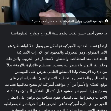
دبلوماسية البوارج وبوارج الدبلوماسية… د. حسن أحمد حسن*
د. حسن أحمد حسن يكتب:دبلوماسية البوارج وبوارج الدبلوماسية…
ارتفاع نسبة العدائية الأميركية تجاه كل من يقول: «لا لواشنطن: هو
الأمر المتوقع، وهو المعروف والمعهود عن الإدارات الأميركية
المتعاقبة، منذ استطاعت واشنطن الاستثمار في الحروب والنزاعات
وخلق بؤر التوتر والاضطراب، وتصدير مصطلح «الإدارة بالأزمة» بدلاً
من «إدارة الأزمة»، ولذا المنطق العلمي يفرض على المهتمين
والمحللين والمختصين بالتخطيط الاستراتيجيّ بناء دراساتهم على
توقع السيّئ والأسوأ من أي مواقف أميركية لم تتضح معالمها بعد، بما
يسمح برؤية الصورة والمشهد قبل اكتمال التشكل النهائيّ، وقد أثبتت
الأحداث وتطوراتها على امتداد عقود سذاجة من يراهن على انتظار
الخير من أي إدارة أميركية تدّعي الحرص على الحريات والديمقراطية
وحقوق الإنسان وما شابه ذلك من مصطلحات. فالخير والسعادة