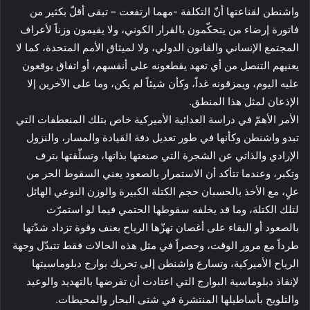
واشنطن لقناعتها أنّ التكلفة -مهما ارتفعت – تبقى أقلّ بكثير من
فاتورة إرضاء من يتحكّمون بالقرار الكوني، ولا يقيمون وزناً لأعراف
المجتمع الإنساني والقانون الدولي، ولا لميثاق الأمم المتحدة، كما لا
يعنيهم التنصل من أي تعهد يقطعونه على أنفسهم، أو اتفاق يوقعون
عليه اليوم، ويمزقونه غداً، وكأن شيئاً لم يكن، وما على الآخرين إلا
الإذعان لمثل هذا المنطق.
الأمر الأهمّ في دراسة العدائية الأميركية خاص بتلك المنعطفات التي
تبدو واشنطن وكأنها في طور تعديل دفة القيادة والمسار، والنزول
الإرادي والذاتي عن الشجرة التي صنعتها بذاتها، وتسلّقتها بترف
وتكبر، وعندما تتأكد أن الاستمرار بالصعود يعني السقوط الحر من
علٍ، مع الأخذ بالحسبان حجم الكتلة الكبيرة والوزن النوعي الهائل
لتلك الكتلة، وما قد يخلفه سقوطها الحتمي فيما لو استمرّت
بالصعود أو البقاء على أغصان تهزّها الرياح بعنف وقوة تزداد شدّتها
طرداً مع مرور الوقت، وحصراً في مثل هذه الحالات فقط تتبدّل وجهة
الرياح الأميركية، وتسارع واشنطن إلى تحريك بوارج دبلوماسيتها
لإنقاذ دبلوماسية البوارج التي اعتادت أن تفرضها بالتهديد والوعيد
والتلويح بأساطيلها المنتشرة في شتى البحار والمحيطات.