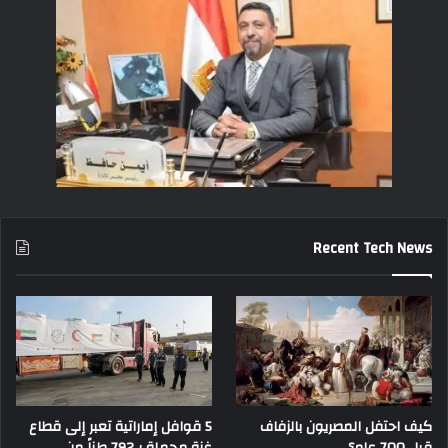
Recent Tech News
كيف احتفل المصريون بالزفاف
5 قوافل إماراتية تعبر إلى قطاع
قبل 700 عام؟
غزة محملة بـ792 طناً من