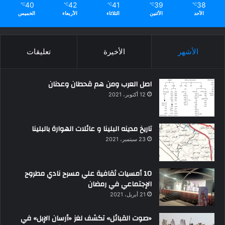
40
42
41
39
38
℃
℃
℃
℃
℃
الأحد
الأثنين
الثلاثاء
الأربعاء
الخميس
الأشهر
الأخيرة
تعليقات
اصل العرب ومن هم قحطان وعدنان
12 أكتوبر، 2021
تاريخ مدينه البلينا و عائلات الهوارة بالبلينا
23 سبتمبر، 2021
10 أمسيات ثقافية علي مسرح نادي مطروح
الإجتماعي في رمضان
21 أبريل، 2021
«صوت القبائل» تكشف لغز «أرسان الإبل» في