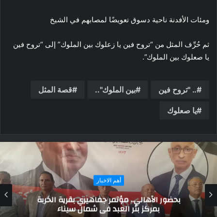
ومئات الأفدنة ناحية دسوق تعويضًا لمصابهم في الشيخ
ثم حُرِّف المثل من “تروح فين يا زعلوك بين الملوك” إلى “تروح فين
يا صعلوك بين الملوك”.
.. "تروح فين
بين الملوك"..
قصة المثل
يا صعلوك
أهم الاخبار
حزب مصر أكتوبر يقدم التهنئة للشرطة في عيدها