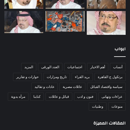
ابواب
أنساب
أهم الاخبار
اجتماعيات
العدد الورقى
المزيد
برتكول ج القاهرة
بريد القراء
تاريخ ومزارات
حوارات و تقارير
سياسة واقتصاد القبائل
عائلات مصرية
عادات و تقاليد
عزاءات وتهانى
فنون و ادب
قبائل و عائلات
كتابنا
مرأه بدوية
منوعات
وطنيات
المقالات المميزة