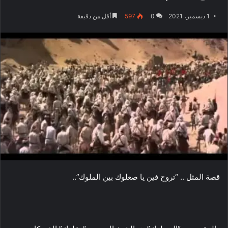
1 ديسمبر، 2021
0
597
أقل من دقيقة
قصة المثل .. “تروح فين يا صعلوك بين الملوك”..