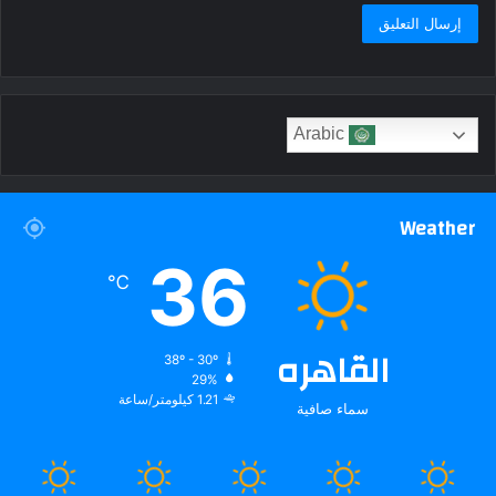
Arabic
Weather
36
℃
القاهره
38º - 30º
29%
1.21 كيلومتر/ساعة
سماء صافية