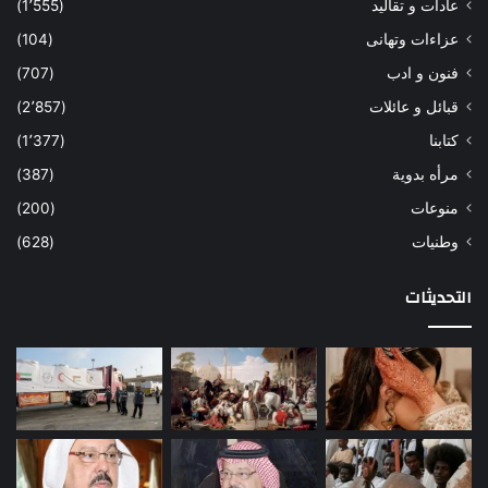
عادات و تقاليد
(1٬555)
عزاءات وتهانى
(104)
فنون و ادب
(707)
قبائل و عائلات
(2٬857)
كتابنا
(1٬377)
مرأه بدوية
(387)
منوعات
(200)
وطنيات
(628)
التحديثات