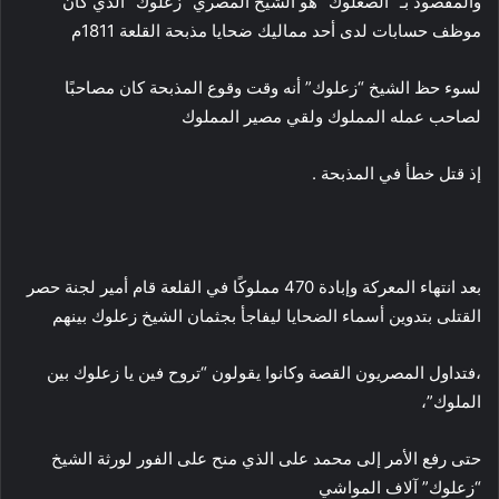
والمقصود بـ “الصعلوك” هو الشيخ المصري “زعلوك” الذي كان
موظف حسابات لدى أحد مماليك ضحايا مذبحة القلعة 1811م
لسوء حظ الشيخ “زعلوك” أنه وقت وقوع المذبحة كان مصاحبًا
لصاحب عمله المملوك ولقي مصير المملوك
إذ قتل خطأ في المذبحة .
بعد انتهاء المعركة وإبادة 470 مملوكًا في القلعة قام أمير لجنة حصر
القتلى بتدوين أسماء الضحايا ليفاجأ بجثمان الشيخ زعلوك بينهم
،فتداول المصريون القصة وكانوا يقولون “تروح فين يا زعلوك بين
الملوك”،
حتى رفع الأمر إلى محمد على الذي منح على الفور لورثة الشيخ
“زعلوك” آلاف المواشي