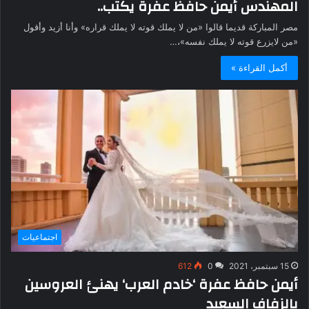
المهندس أيمن حافظ عفرة يكتب..
مصر المباركة قديما قالوا «من لا يملك قوته لا يملك قراره» وأنا أزيد وأقول
«من لايزرع قوته لا يملك نفسه»،…
أكمل القراءة »
اجتماعيات
15 سبتمبر، 2021
0
612
أيمن حافظ عفرة ‘خادم العرب‘ يهنئ العروسين
بالزفاف السعيد