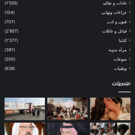
عادات و تقاليد
(1٬555)
عزاءات وتهانى
(104)
فنون و ادب
(707)
قبائل و عائلات
(2٬857)
كتابنا
(1٬377)
مرأه بدوية
(387)
منوعات
(200)
وطنيات
(628)
التحديثات