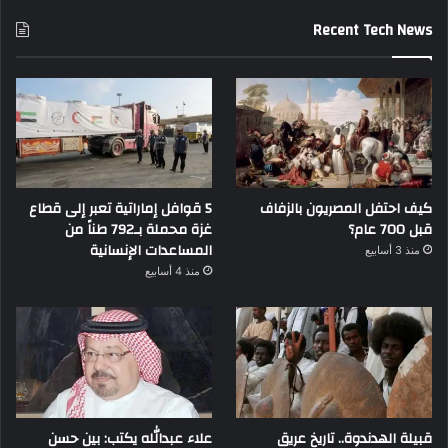
Recent Tech News
كيف احتفل المصريون بالزفاف
5 قوافل إماراتية تعبر إلى قطاع
قبل 700 عام؟
غزة محملة بـ792 طناً من
المساعدات الإنسانية
منذ 3 أسابيع
منذ 4 أسابيع
قبيلة الهدندوة.. تاريخ عريق
علاء عبدالله يكتب: بين حسن