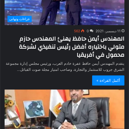
عزاءات وتهانى
11 ديسمبر، 2021
0
562
المهندس أيمن حافظ يهنئ المهندس حازم
متولي باختياره أفضل رئيس تنفيذي لشركة
محمول في أفريقيا
يتقدم المهندس أيمن حافظ عفرة خادم العرب، ورئيس مجلس إدارة مجموعة
الشرق جروب للاستثمار والتجارة، وصاحب امتياز مجلة صوت القبائل…
أكمل القراءة »