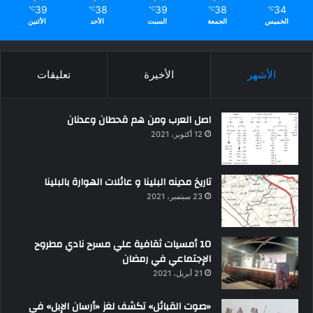
39
38
39
38
34
℃
℃
℃
℃
℃
الخميس
الجمعة
السبت
الأحد
الأثنين
الأشهر
الأخيرة
تعليقات
اصل العرب ومن هم قحطان وعدنان
12 أكتوبر، 2021
تاريخ مدينه البلينا و عائلات الهوارة بالبلينا
23 سبتمبر، 2021
10 أمسيات ثقافية علي مسرح نادي مطروح
الإجتماعي في رمضان
21 أبريل، 2021
«صوت القبائل» تكشف لغز «أرسان الإبل» في