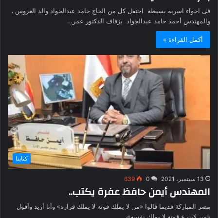
فى اجواء اسرية بسيطه احتفل كل من الحاج حامد عبدالجواد والد العروس ،
والمهندس أحمد حامد عبدالجواد بزفاف الدكتور عمر…
أكمل القراءة »
كتابنا
13 سبتمبر، 2021
0
639
المهندس أيمن حافظ عفرة يكتب..
مصر المباركة قديما قالوا «من لا يملك قوته لا يملك قراره» وأنا أزيد وأقول
«من لايزرع قوته لا يملك نفسه»،…