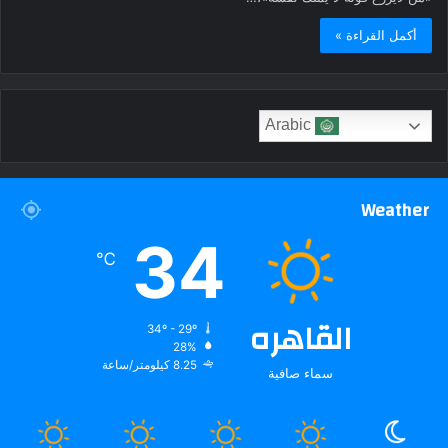
أكمل القراءة »
Arabic
Weather
34
℃
القاهره
34º - 29º
28%
8.25 كيلومتر/ساعة
سماء صافية