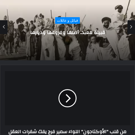
قبائل و عائلات
شعب الباجاو بدو البحر..تعرف على قصتهم
من قلب "الأوكتاجون" اللواء سمير فرج يفك شفرات العقل