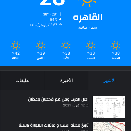
القاهره
38º - 28º
54%
2.67 كيلومتر/ساعة
سماء صافية
42
39
38
38
38
℃
℃
℃
℃
℃
الجمعة
السبت
الأحد
الأثنين
الثلاثاء
الأشهر
الأخيرة
تعليقات
اصل العرب ومن هم قحطان وعدنان
12 أكتوبر، 2021
تاريخ مدينه البلينا و عائلات الهوارة بالبلينا