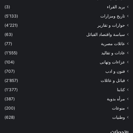
بريد القراء
(3)
تاريخ ومزارات
(5٬133)
حوارات و تقارير
(4٬221)
سياسة واقتصاد القبائل
(63)
عائلات مصرية
(77)
عادات و تقاليد
(1٬555)
عزاءات وتهانى
(104)
فنون و ادب
(707)
قبائل و عائلات
(2٬857)
كتابنا
(1٬377)
مرأه بدوية
(387)
منوعات
(200)
وطنيات
(628)
التحديثات