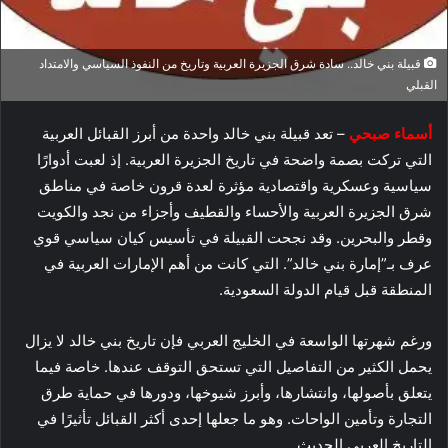
قبيلة بني خالد.. سادة شرق الجزيرة العربية وتاريخ من النفوذ السياسي والامتداد
القبلي
أسماء صبحي
– تعد قبيلة بني خالد واحدة من أبرز القبائل العربية
التي تركت بصمة واضحة في تاريخ الجزيرة العربية. إذ لعبت أدوارًا
سياسية وعسكرية واقتصادية مؤثرة لعدة قرون خاصة في مناطق
شرق الجزيرة العربية والأحساء والقطيف وأجزاء من نجد والكويت
وقطر والبحرين. وقد نجحت القبيلة في تأسيس كيان سياسي قوي
عرف بـ”إمارة بني خالد”. التي كانت من أهم الإمارات العربية في
المنطقة قبل قيام الدولة السعودية.
ورغم شهرتها الواسعة في الخليج العربي فإن تاريخ بني خالد لا يزال
يحمل الكثير من التفاصيل التي تستحق التوقف عندها. خاصة فيما
يتعلق بأصولها، وانتشارها، وأبرز شيوخها، ودورها في حماية طرق
التجارة وتأمين الواحات. وهو ما جعلها إحدى أكثر القبائل تأثيرًا في
التاريخ العربي الحديث.