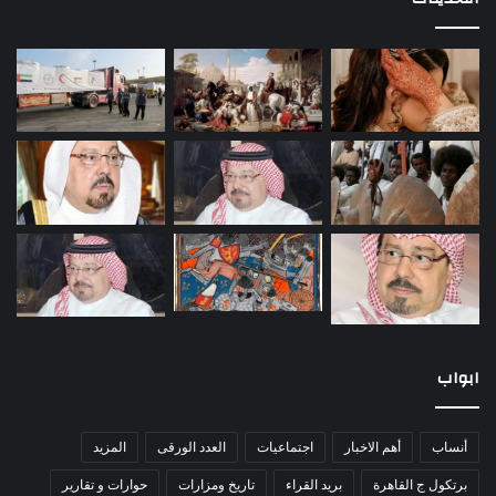
ابواب
أنساب
أهم الاخبار
اجتماعيات
العدد الورقى
المزيد
برتكول ج القاهرة
بريد القراء
تاريخ ومزارات
حوارات و تقارير