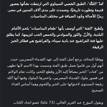
تُعدّ “الفَتَّة”، الطبق الشعبي السيناوي التي ارتبطت نشأتها بعصور
قديمة وتطورت تاريخيًا، وصمدت على مدى آلاف السنين في مصر،
رمزًا للأصالة وجُود الضيافة في مختلف المناسبات.
وتُطبخ “الفتة” التي تُوصف بأنها “طعام المناسبات” بلحم الأغنام
البلدية، والأرزّ، واللوز والسوادني والحمص الحب لتزيينها، كما يطلق
عليها فتة الفراشيح عند بادية سيناء، والفراشيح هي فطائر الخبز
الرقيقة.
ووفقًا للبحاثة، يرجع أصل الفتة إلى عهد القدماء المصريين، حيث
أنهم أول من قاموا بعمل طبق الفتة وسميت بهذا الاسم لأنها تطهى
من “فتات” الخبز مضافاً إليه الأرز وقطع اللحم، وكانت تقام الولائم
فى قصور ملوك القدماء المصريين، واعتبرها الملوك وقتها أنها أكلة
رفيعة المستوى لاحتوائها على الخبز واللحوم وهما أساس الغذاء
الصحيح.
ويقول المؤرخ عبد العزيز الغالي، (73 عامًا) عضو اتحاد الكتاب