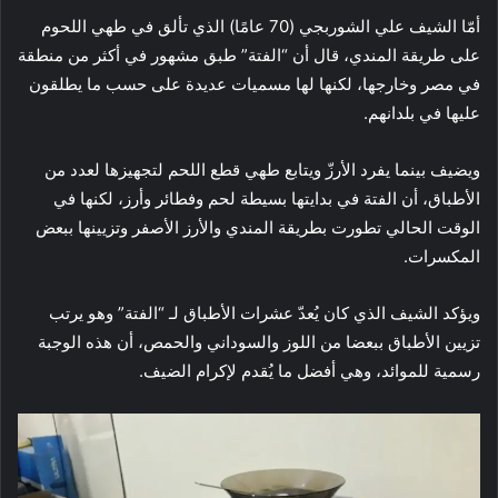
أمّا الشيف علي الشوربجي (70 عامًا) الذي تألق في طهي اللحوم
على طريقة المندي، قال أن “الفتة” طبق مشهور في أكثر من منطقة
في مصر وخارجها، لكنها لها مسميات عديدة على حسب ما يطلقون
عليها في بلدانهم.
ويضيف بينما يفرد الأرزّ ويتابع طهي قطع اللحم لتجهيزها لعدد من
الأطباق، أن الفتة في بدايتها بسيطة لحم وفطائر وأرز، لكنها في
الوقت الحالي تطورت بطريقة المندي والأرز الأصفر وتزيينها ببعض
المكسرات.
ويؤكد الشيف الذي كان يُعدّ عشرات الأطباق لـ “الفتة” وهو يرتب
تزيين الأطباق ببعضا من اللوز والسوداني والحمص، أن هذه الوجبة
رسمية للموائد، وهي أفضل ما يُقدم لإكرام الضيف.