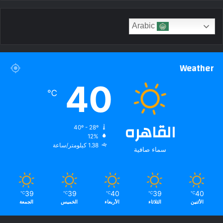
Arabic
Weather
40
℃
القاهره
40º - 28º
12%
1.38 كيلومتر/ساعة
سماء صافية
39
39
40
39
40
℃
℃
℃
℃
℃
الأثنين
الثلاثاء
الأربعاء
الخميس
الجمعة