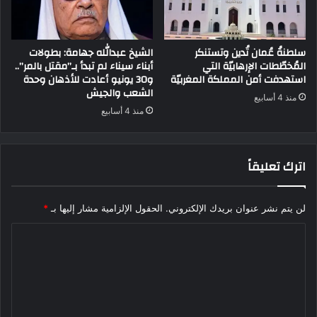
سلطنةُ عُمان تُدين وتستنكر
الشيخ عبدالله جهامة: بطولات
المُخطّطات الإرهابيّة التي
أبناء سيناء لم تبدأ بـ”مقتل بالمر”..
استهدفت أمن المملكة المغربيّة
و30 يونيو أعادت للأذهان وحدة
الشعب والجيش
منذ 4 أسابيع
منذ 4 أسابيع
اترك تعليقاً
لن يتم نشر عنوان بريدك الإلكتروني.
الحقول الإلزامية مشار إليها بـ
*
ا
ل
ت
ع