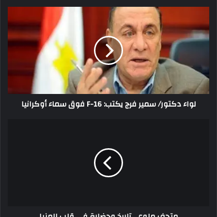
لواء دكتور/ سمير فرج يكتب: F-16 فوق سماء أوكرانيا
متحف ملوى.. تاريخ وحضارة في قلب المنيا