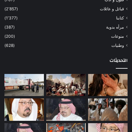
قبائل و عائلات
(2٬857)
كتابنا
(1٬377)
مرأه بدوية
(387)
منوعات
(200)
وطنيات
(628)
التحديثات