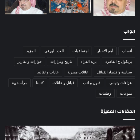
ابواب
أنساب
أهم الاخبار
اجتماعيات
العدد الورقى
المزيد
برتكول ج القاهرة
بريد القراء
تاريخ ومزارات
حوارات و تقارير
سياسة واقتصاد القبائل
عائلات مصرية
عادات و تقاليد
عزاءات وتهانى
فنون و ادب
قبائل و عائلات
كتابنا
مرأه بدوية
منوعات
وطنيات
المقالات المميزة
اللواء
الأ
دكتور
العا