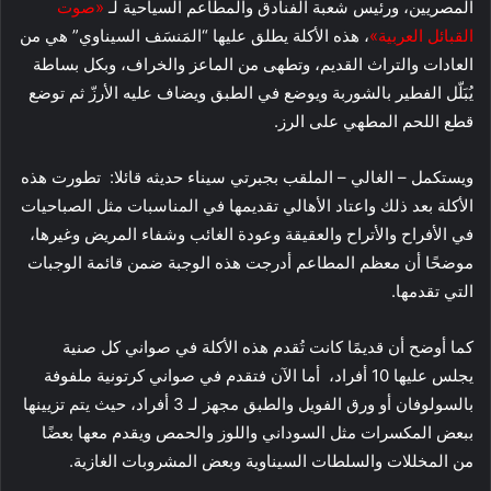
المصريين، ورئيس شعبة الفنادق والمطاعم السياحية لـ
«صوت
القبائل العربية»
، هذه الأكلة يطلق عليها “المَنسَف السيناوي” هي من
العادات والتراث القديم، وتطهى من الماعز والخراف، وبكل بساطة
يُبَلّل الفطير بالشوربة ويوضع في الطبق ويضاف عليه الأرزّ ثم توضع
قطع اللحم المطهي على الرز.
ويستكمل – الغالي – الملقب بجبرتي سيناء حديثه قائلا: تطورت هذه
الأكلة بعد ذلك واعتاد الأهالي تقديمها في المناسبات مثل الصباحيات
في الأفراح والأتراح والعقيقة وعودة الغائب وشفاء المريض وغيرها،
موضحًا أن معظم المطاعم أدرجت هذه الوجبة ضمن قائمة الوجبات
التي تقدمها.
كما أوضح أن قديمًا كانت تُقدم هذه الأكلة في صواني كل صنية
يجلس عليها 10 أفراد، أما الآن فتقدم في صواني كرتونية ملفوفة
بالسولوفان أو ورق الفويل والطبق مجهز لـ 3 أفراد، حيث يتم تزيينها
ببعض المكسرات مثل السوداني واللوز والحمص ويقدم معها بعضًا
من المخللات والسلطات السيناوية وبعض المشروبات الغازية.