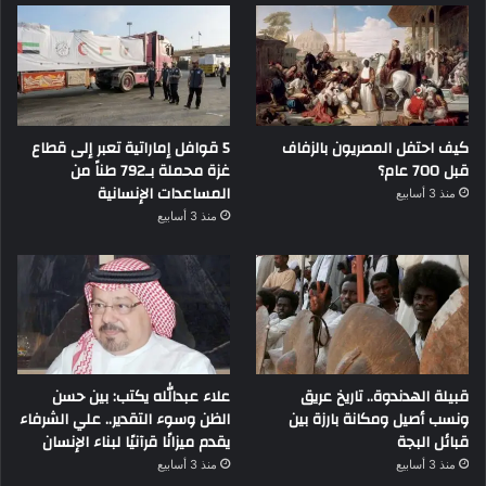
كيف احتفل المصريون بالزفاف
5 قوافل إماراتية تعبر إلى قطاع
قبل 700 عام؟
غزة محملة بـ792 طناً من
المساعدات الإنسانية
منذ 3 أسابيع
منذ 3 أسابيع
قبيلة الهدندوة.. تاريخ عريق
علاء عبدالله يكتب: بين حسن
ونسب أصيل ومكانة بارزة بين
الظن وسوء التقدير.. علي الشرفاء
قبائل البجة
يقدم ميزانًا قرآنيًا لبناء الإنسان
منذ 3 أسابيع
منذ 3 أسابيع