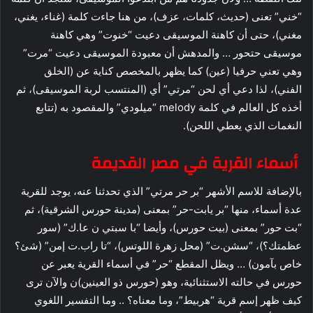
“خني” تعنى (حديث، كلمات، عزف)، من هنا جاءت كلمة (غناء، يغني،
مغني)، حتى أن كاهنة الموسيقى دعيت “خنوت” وهي كاهنة
موسيقى حتحور … والمدهش أن معبودة الموسيقى دعيت “مرت”
وهي تعني حرفيا (عين) كما يظهر بالمخصص كناية عن (الخلق
الفني)، لذا دعي أي لحن “مرتي” أي (المنتسب لربة الموسيقى)، ثم
أخذه كل العالم في كلمة melody “ميلودي” والمقصود به (تتابع
النغمات الذي يعطي اللحن).
أسماء القرية في مصر القديمة
بالإضافة للاسم الأشهر “بر حر مرتي” الذي تحدثنا عنه، يوجد للقرية
عدة أسماء، منها “بر يابت-حر” بمعنى (مدينة حورس الشرقية)، ثم
“بت حور” بمعنى (بيت حورس)، وأيضا “با سبتي ن عا.ك” (سور
عظمتك؟)، “سشن.ت” (محل زهرة اللوتس)، “تا راب.ت إمن” (شئ؟
خاص بآمون) … ويظل المقطع “حر” في أسماء القرية يعبر عن
حورس في حالته الاستثنائية، وهو (حورس ذو العينين)ن والآن ترى
كيف ظهر إسم قرية “هربيط”، وما معناه؟ .. وما التفسير اللغوي