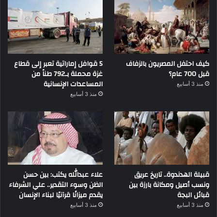
كيف احتفل المصريون بالزفاف
5 قوافل إماراتية تعبر إلى قطاع
قبل 700 عام؟
غزة محملة بـ792 طناً من
المساعدات الإنسانية
منذ 3 أسابيع
منذ 3 أسابيع
قبيلة الهدندوة.. تاريخ عريق
علاء عبدالله يكتب: بين حسن
ونسب أصيل ومكانة بارزة بين
الظن وسوء التقدير.. علي الشرفاء
قبائل البجة
يقدم ميزانًا قرآنيًا لبناء الإنسان
منذ 3 أسابيع
منذ 3 أسابيع