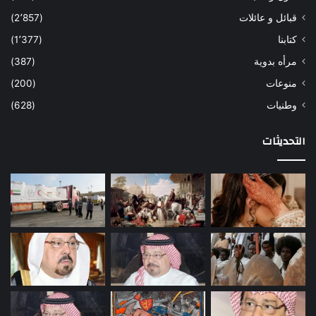
قبائل و عائلات
(2٬857)
كتابنا
(1٬377)
مرأه بدوية
(387)
منوعات
(200)
وطنيات
(628)
التحديثات