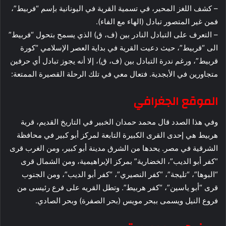
– كشف اللغز المحير، في تسمية القرية في اليونانية بإسم “فربيط”،
فمن غير المتصور تبادل (الهاء مع الفاء).
– التعرف على التبادل النادر بين (ف، ق) الذي يسمح بتحول “فربيط”
الى “قربيط”، حيث دعيت القرية في بداية العصر الإسلامي “كورة
قربيط”، ورغم ندرة التبادل بين (ف، ق)، إلا أنه يجوز تبادل أي حرفين
متجاورين في الأبجدية. فتعال معي في تلك الرحلة القصيرة الممتعة:
الموقع الجغرافي
وفي هذا الصدد قال محمد حمدان الخبير في التاريخ القديم، قرية
هربيط هي إحدى القرى الكبيرة التابعة لمركز أبو كبير في محافظة
الشرقية في مصر. يحدها من الشرق مدينة أبو كبير، ومن الغرب قرى
“كفر أبو الديب”، الخضارية” بمركز الإبراهيمية، ومن الشمال قرى
“البوها”، “تليجة”، “كفر النصيري”، “كفر أبو الديب”، ومن الجنوب
قرى “أبو ياسين”، “كفر هربيط”. وتطل القريه على فرع رئيسى من
فروع النيل ويسمى ببحر مويس (بحر الصفرة) وبحر الصادي.