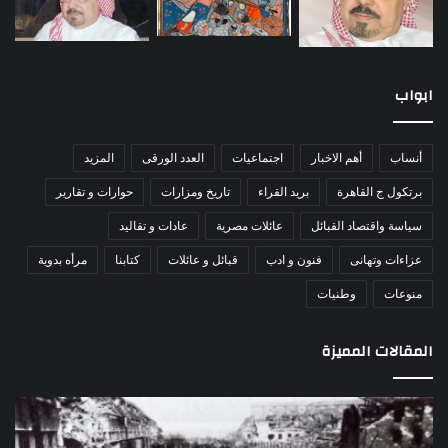
ابواب
أنساب
أهم الاخبار
اجتماعيات
العدد الورقى
المزيد
برتكول ج القاهرة
بريد القراء
تاريخ ومزارات
حوارات و تقارير
سياسة واقتصاد القبائل
عائلات مصرية
عادات و تقاليد
عزاءات وتهانى
فنون و ادب
قبائل و عائلات
كتابنا
مرأه بدوية
منوعات
وطنيات
المقالات المميزة
اللواء
الأ
دكتور
العا