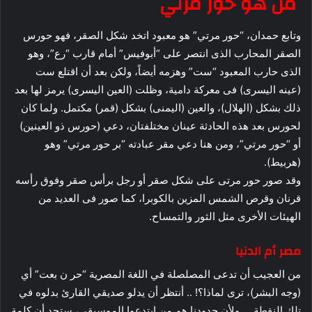
من هو حور مرتي
وتابع حمدان، “حور مرتي” هو معبود اتخد شکل الصقر، فهو حورس
الصقر المحارب الذی انتصر على “أبوفیس” أمام قارب “رع”، وهو
الذی حارب المعبود “ست” وهزمه أیضاً، ولکن بعد أن اقتلع ست
(عینه الیسرى) فی معرکة دامیة، وظلت (العین الیسرى) یرمز لها بعد
ذلك بشکل (الهلال)، والعین (الیمنى) بشكل (قمر) مکتمل. ولما كان
لحورس بعد هذه الحادثة عينان مختلفتان، دعي (حورس ذو العينين)
أو “حور مرتي”، ومن هنا دعي مقر عبادته “بر حور مرتي” وهو
(هربيط).
وقد صور حور مرتی على شکل صقر أو رجل برأس صقر وفوق رأسه
قرنان وقرص الشمس المزین بالکوبرا، کما صور فی العدید من
الهیئات الأخرى مثل الثور والتمساح.
مصر أم الدنيا
من العجيب أن تدعى المصلصلة في اللغة المصرية “حر ن بعت” أي
(وجه البشر)، ترى لماذا؟! .. أنتظر أن يدلو صديقي القارئ بدلوه في
تلك النقطة … ولأن جدودنا هم من ابتدعوا الموسيقى، ستجد أن كلمة