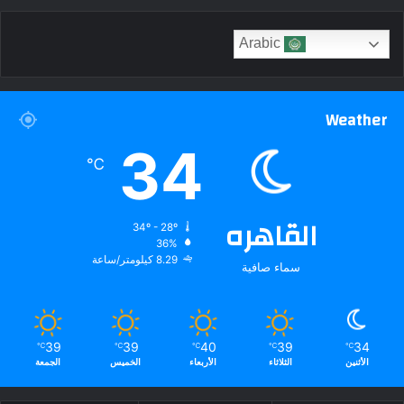
Arabic
Weather
34
℃
القاهره
34º - 28º
36%
8.29 كيلومتر/ساعة
سماء صافية
39
39
40
39
34
℃
℃
℃
℃
℃
الأثنين
الثلاثاء
الأربعاء
الخميس
الجمعة