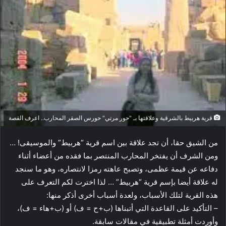
قرية هربيط بالشرقية وعلاقتها بـ "حور مرتي" حورس الصقر المحارب.. اعرف القصة
من الشيق حقا، أن تجد علاقة بين اسم قرية “هربيط” والموسيقى! …
ومن الشرف أن يفتخر المحارب المنتصر بما فقده من أعضاء أثناء
دفاعه عن قيمة عظمى، وتصبح عاهته رمزا لانتصاره، وهو ما سنجد
له علاقة أيضا بإسم قرية “هربيط” … لذا اخترت لكم التعرف على
هذه القرية لتلك الأسباب، ولعدة أسباب أخرى أذكر منها:
– التأكيد على القاعدة التي أتبناها (ب+ح = ف) أو (ب+هاء = ف)،
وأوردت أمثلة تطبيقية في مقالات سابقة.