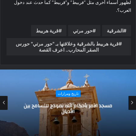
لظهور أسماء أخرى مثل “فربيط” و”قربيط” كما حدث عند دخول
العرب؟.
الشرقية
حور مرتي
قرية هربيط
قرية هربيط بالشرقية وعلاقتها بـ "حور مرتي" حورس
الصقر المحارب.. اعرف القصة
تاريخ ومزارات
حدث في مثل هذا اليوم.. جيفارا يتخلى عن جنسيته
وميلاد جلال الدين السيوطي