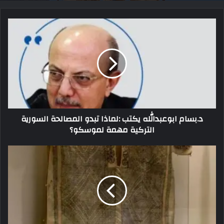
د.بسام ابوعبدالله يكتب :لماذا تبدو المصالحة السورية
التركية مهمة لموسكو؟