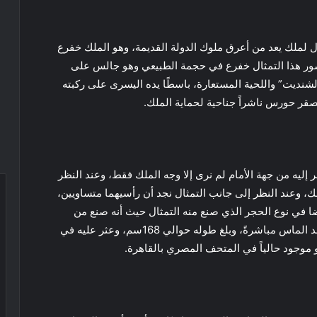
ال لملك يعد من أعرق ملوك الدولة القديمة، وهو الملك خفرع
وصور هذا التمثال خفرع في حجمة الطبيعي وهو جالس على
لشنديت” واللحية المستعارة، باسطًا يده اليسرى على ركبته
قر حورس ناشراً جناحية لحماية الملك.
 إليه من جهة الأمام لم نرى إلا وجه الملك فقط، وعند النظر
 وعند النظر إلى جانب التمثال نجد أن رأسيهما متساويين،
يضا في نوع الحجر الذي صنع منه التمثال حيث أنه صنع من
الديوريت الاخضر شديد الصلابه الذي يأتي في صلابته بعد الماس مباشرةً، وبلغ طوله حوالي 168سم، وعثر عليه في
موجود حالياً في المتحف المصري بالقاهرة.