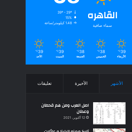
القاهره
39º - 29º
15%
1.48 كيلومتر/ساعة
سماء صافية
39
39
38
38
39
℃
℃
℃
℃
℃
الأربعاء
الخميس
الجمعة
السبت
الأحد
الأشهر
الأخيرة
تعليقات
اصل العرب ومن هم قحطان
وعدنان
12 أكتوبر، 2021
تاريخ مدينه البلينا و عائلات