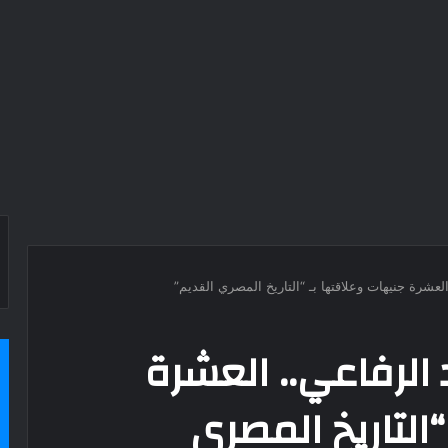
شرة جنيهات وعلاقتها بـ “التاريخ المصري القديم”
لرفاعي.. العشرة
التاريخ المصري