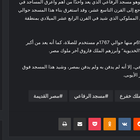
ر، وهو مسجد الرفاعي الذي يعد واحدًا من أهم وأعرق المساجد في
 إلى عام 1329هـ و1911م، أي أنه راجع إلى القرن التاسع عشر، وقد استغرق بناء هذا المسجد حوالي
لمملوكي الذي شيد في القرن الرابع عشر الميلادي بمنطقة
وقد بني هذا المسجد على شكل مستطيل مساحته 6500م منها حوالي 1767م مستخدم للصلاة، كما أنه يعد من أكبر
الخديوية” وأبرزهم الملك فاروق آخر ملوك مصر.
، إلا أنه لم يدفن به ولم يدفن بمصر، وشيد هذا المسجد فوق
لأيوبى.
ملك خفرع
مسجد الرفاعي
مصر القديمة
ريست
بوكيت
Odnoklassniki
مشاركة عبر البريد
طباعة