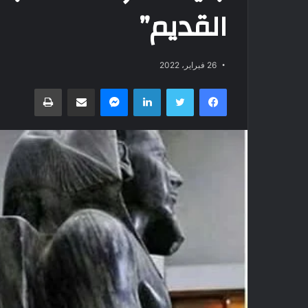
القديم”
26 فبراير، 2022
فيسبوك
تويتر
لينكدإن
ماسنجر
مشاركة عبر البريد
طباعة