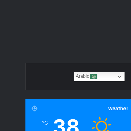
Arabic
Weather
38
℃