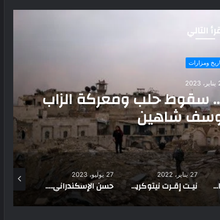
رأ التالي
اريخ ومزارات
202
بيئية فريدة في قلب مطروح
27 يوليو، 2023
14 ديسمبر، 2021
25 يناير، 2023
نيـت إقـرت نيتوكريس.. الملكة التي انتقمت لمقتل زوجها وانتحرت
حسن الإسكندراني.. أمير البحار الذي عشق البحر ومات غريقاً
مدائن وقلاع.. الآثار اليونانية والرومانية والبزنطية في سيناء