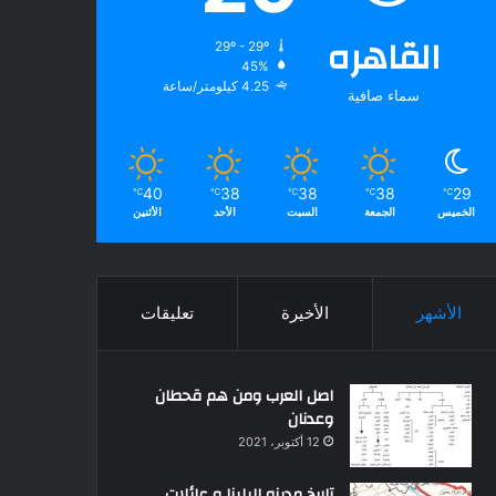
القاهره
29º - 29º
45%
4.25 كيلومتر/ساعة
سماء صافية
40
38
38
38
29
℃
℃
℃
℃
℃
الخميس
الجمعة
السبت
الأحد
الأثنين
الأشهر
الأخيرة
تعليقات
اصل العرب ومن هم قحطان
وعدنان
12 أكتوبر، 2021
تاريخ مدينه البلينا و عائلات