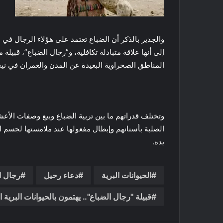
والجدير بالذكر أن الضباع تعتمد على هؤلاء الرجال ف
إلى أنها علاقة متبادلة تكافلية، و”رجال الضباع”، قبي
المناطق الصحراوية البعيدة عن المدن والعمران في نيج
وتختلف قدراتهم ما بين تربية الضباع وبيع وصفات الأع
الصلبة بأسنانهم وإبطال مفعولها عند ملامستها لجسم 
يده.
الحيوانات البرية
دعاء رحيل
رجال ا
قبيلة "رجال الضباع".. يهتمون بالحيوانات البرية