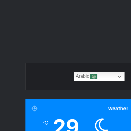
Arabic
Weather
29
℃