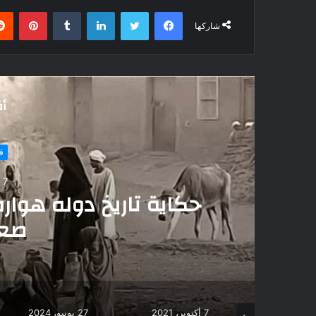
فيسبوك
تويتر
لينكدإن
بينتي
شاركها
أق
ق
27 يونيو، 24
قبيلة الرولة: قصة قب
عنزة
27 يونيو، 2024
5 أغسطس، 2025