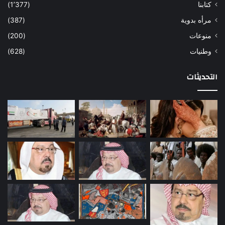
كتابنا
(1٬377)
مرأه بدوية
(387)
منوعات
(200)
وطنيات
(628)
التحديثات