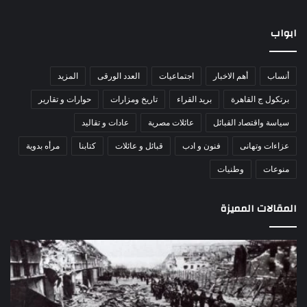
ابواب
أنساب
أهم الاخبار
اجتماعيات
العدد الورقى
المزيد
برتكول ج القاهرة
بريد القراء
تاريخ ومزارات
حوارات و تقارير
سياسة واقتصاد القبائل
عائلات مصرية
عادات و تقاليد
عزاءات وتهانى
فنون و ادب
قبائل و عائلات
كتابنا
مرأه بدوية
منوعات
وطنيات
المقالات المميزة
اللواء
الأ
دكتور
العا
راضي
للهل
عبدالمعطي
الأ
يكتب:
الإم