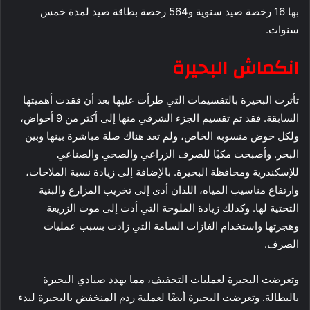
بها 16 رخصة صيد سنوية و564 رخصة بطاقة صيد لمدة خمس
سنوات.
انكماش البحيرة
تأثرت البحيرة بالتقسيمات التي طرأت عليها بعد أن فقدت أهميتها
السابقة. فقد تم تقسيم الجزء الشرقي منها إلى أكثر من 9 أحواض،
ولكل حوض منسوبه الخاص، ولم تعد هناك صلة مباشرة بينها وبين
البحر. وأصبحت مكبًا للصرف الزراعي والصحي والصناعي
للإسكندرية ومحافظة البحيرة. بالإضافة إلى زيادة نسبة الملاحات،
وارتفاع مناسيب المياه، اللذان أدى إلى تخريب المزارع والبنية
التحتية لها. وكذلك زيادة الملوحة التي أدت إلى موت الزريعة
وهجرتها واستخدام الغازات السامة التي زادت بسبب عمليات
الصرف.
وتعرضت البحيرة لعمليات التجفيف، مما يهدد صيادي البحيرة
بالبطالة. وتعرضت البحيرة أيضًا لعملية ردم المنخفض بالبحيرة لبدء