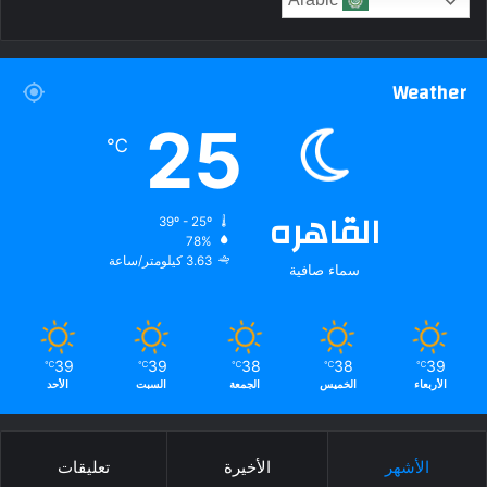
Arabic
Weather
25
℃
القاهره
39º - 25º
78%
3.63 كيلومتر/ساعة
سماء صافية
39
39
38
38
39
℃
℃
℃
℃
℃
الأربعاء
الخميس
الجمعة
السبت
الأحد
الأشهر
الأخيرة
تعليقات