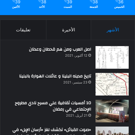
39
38
39
38
36
℃
℃
℃
℃
℃
الخميس
الجمعة
السبت
الأحد
الأثنين
الأشهر
الأخيرة
تعليقات
اصل العرب ومن هم قحطان وعدنان
12 أكتوبر، 2021
تاريخ مدينه البلينا و عائلات الهوارة بالبلينا
23 سبتمبر، 2021
10 أمسيات ثقافية علي مسرح نادي مطروح
الإجتماعي في رمضان
21 أبريل، 2021
«صوت القبائل» تكشف لغز «أرسان الإبل» في