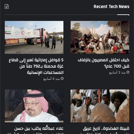
Recent Tech News
كيف احتفل المصريون بالزفاف
5 قوافل إماراتية تعبر إلى قطاع
قبل 700 عام؟
غزة محملة بـ792 طناً من
المساعدات الإنسانية
منذ 3 أسابيع
منذ 4 أسابيع
قبيلة الهدندوة.. تاريخ عريق
علاء عبدالله يكتب: بين حسن