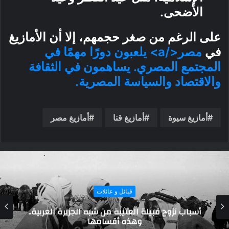
الأضحى.
على الرغم من صغر حجمهم، إلا أن الأمازيغ
في
مصر</a> يلعبون دورًا مهمًا في
المجتمع المصري. يساهمون في الثقافة
والاقتصاد والسياسة المصرية.
أمازيغ سيوة
أمازيغ قنا
أمازيغ مصر
قبائل و عائلات
ما لا تعرفة عن قبائل بني سليم