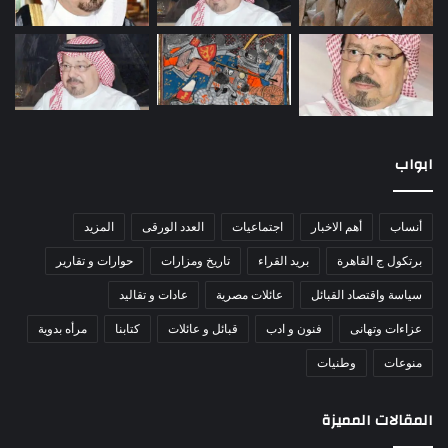
ابواب
أنساب
أهم الاخبار
اجتماعيات
العدد الورقى
المزيد
برتكول ج القاهرة
بريد القراء
تاريخ ومزارات
حوارات و تقارير
سياسة واقتصاد القبائل
عائلات مصرية
عادات و تقاليد
عزاءات وتهانى
فنون و ادب
قبائل و عائلات
كتابنا
مرأه بدوية
منوعات
وطنيات
المقالات المميزة