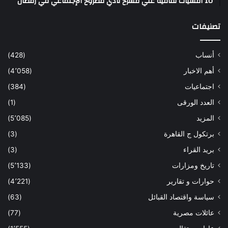
10 أمسيات ثقافية علي مسرح نادي مطروح الإجتماعي في رمضان
تصنيفات
أنساب
(428)
أهم الاخبار
(4٬058)
اجتماعيات
(384)
العدد الورقى
(1)
المزيد
(5٬085)
برتكول ج القاهرة
(3)
بريد القراء
(3)
تاريخ ومزارات
(5٬133)
حوارات و تقارير
(4٬221)
سياسة واقتصاد القبائل
(63)
عائلات مصرية
(77)