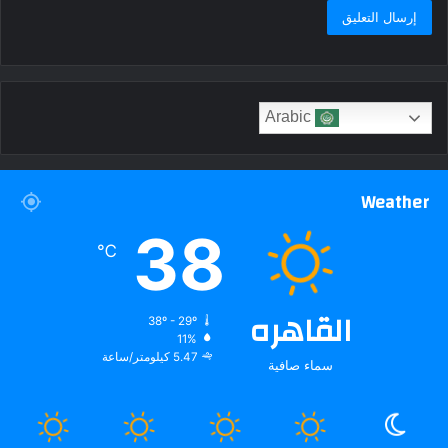
Arabic
Weather
38
℃
القاهره
38º - 29º
11%
5.47 كيلومتر/ساعة
سماء صافية