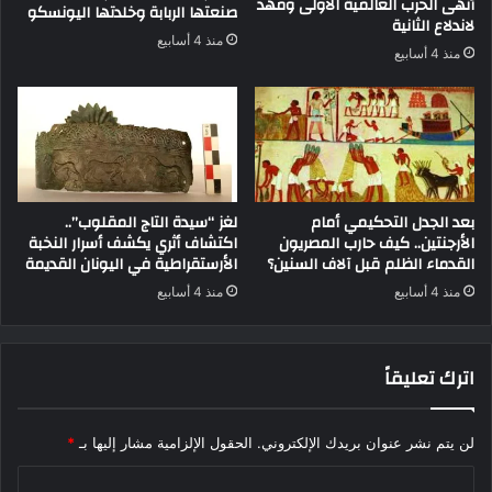
أنهى الحرب العالمية الأولى ومهد
صنعتها الربابة وخلدتها اليونسكو
لاندلاع الثانية
منذ 4 أسابيع
منذ 4 أسابيع
بعد الجدل التحكيمي أمام
لغز “سيدة التاج المقلوب”..
الأرجنتين.. كيف حارب المصريون
اكتشاف أثري يكشف أسرار النخبة
القدماء الظلم قبل آلاف السنين؟
الأرستقراطية في اليونان القديمة
منذ 4 أسابيع
منذ 4 أسابيع
اترك تعليقاً
لن يتم نشر عنوان بريدك الإلكتروني.
الحقول الإلزامية مشار إليها بـ
*
ا