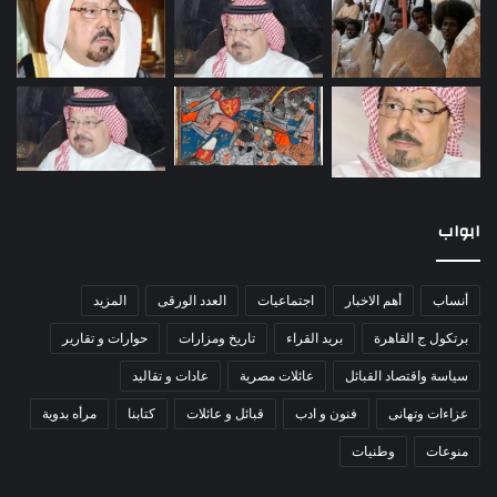
ابواب
أنساب
أهم الاخبار
اجتماعيات
العدد الورقى
المزيد
برتكول ج القاهرة
بريد القراء
تاريخ ومزارات
حوارات و تقارير
سياسة واقتصاد القبائل
عائلات مصرية
عادات و تقاليد
عزاءات وتهانى
فنون و ادب
قبائل و عائلات
كتابنا
مرأه بدوية
منوعات
وطنيات