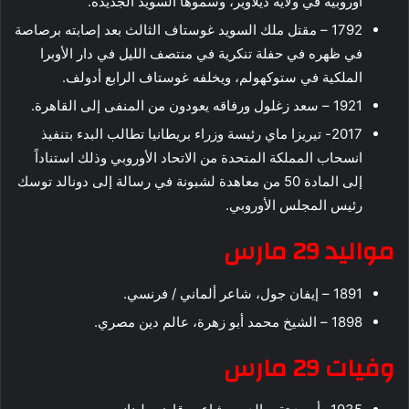
أوروبية في ولاية ديلاوير، وسموها السويد الجديدة.
1792 – مقتل ملك السويد غوستاف الثالث بعد إصابته برصاصة
في ظهره في حفلة تنكرية في منتصف الليل في دار الأوبرا
الملكية في ستوكهولم، ويخلفه غوستاف الرابع أدولف.
1921 – سعد زغلول ورفاقه يعودون من المنفى إلى القاهرة.
2017- تيريزا ماي رئيسة وزراء بريطانيا تطالب البدء بتنفيذ
انسحاب المملكة المتحدة من الاتحاد الأوروبي وذلك استناداً
إلى المادة 50 من معاهدة لشبونة في رسالة إلى دونالد توسك
رئيس المجلس الأوروبي.
مواليد 29 مارس
1891 – إيفان جول، شاعر ألماني / فرنسي.
1898 – الشيخ محمد أبو زهرة، عالم دين مصري.
وفيات 29 مارس