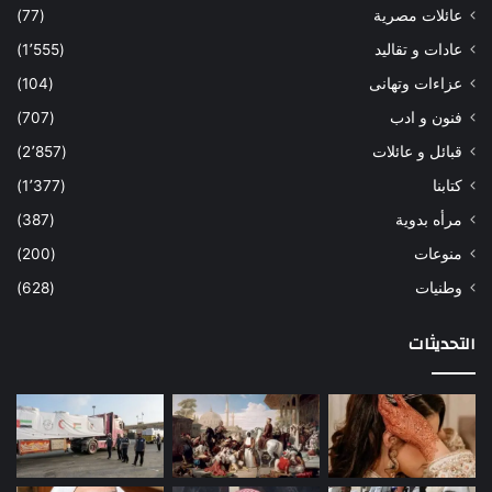
عائلات مصرية
(77)
عادات و تقاليد
(1٬555)
عزاءات وتهانى
(104)
فنون و ادب
(707)
قبائل و عائلات
(2٬857)
كتابنا
(1٬377)
مرأه بدوية
(387)
منوعات
(200)
وطنيات
(628)
التحديثات