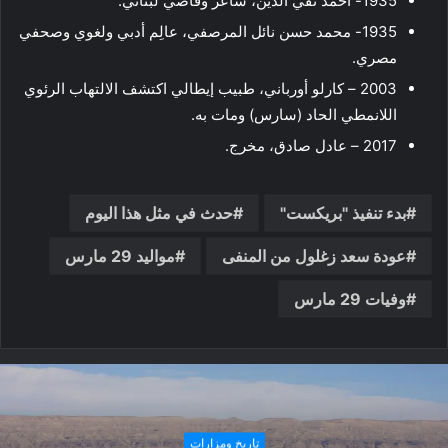
1935- أحمد تقي الدين، شاعر وقاضي لبناني.
1935- محمد حسن نائل المرصفي، عالِم أدبي ولغوي وصحفي
مصري.
2003 – كارلو أورباني، طبيب إيطالي اكتشف الالتهاب الرئوي
اللانمطي الحاد (سارس) ومات به.
2017 – عادل صادق، مخرج.
بدء تنفيذ "بريكست"
حدث في مثل هذا اليوم
عودة سعد زغلول من المنفى
مواليد 29 مارس
وفيات 29 مارس
تاريخ ومزارات