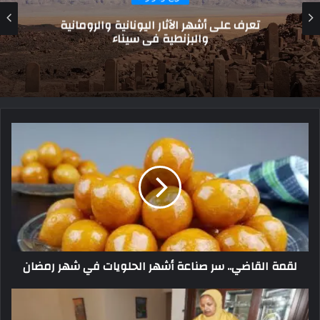
ذكرى انتصار ابن طباطبا على والي الكوفة.. هل
له آثار باقية بمصر؟
لقمة القاضي.. سر صناعة أشهر الحلويات في شهر رمضان