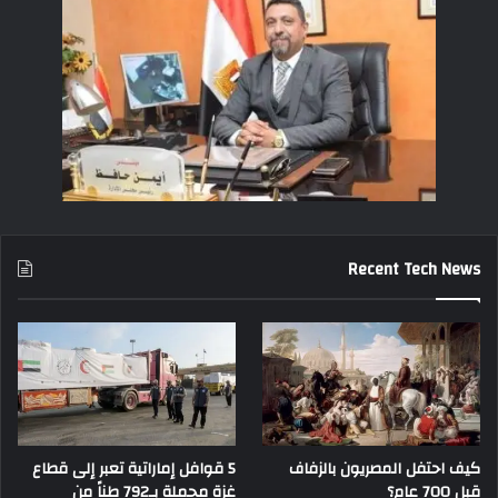
Recent Tech News
كيف احتفل المصريون بالزفاف
5 قوافل إماراتية تعبر إلى قطاع
قبل 700 عام؟
غزة محملة بـ792 طناً من