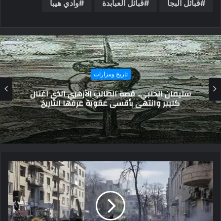
قبائل البجا
قبائل العبابدة
وادي هيبا
تاريخ ومزارات
قصر خداوج العمياء حكاية أميرة وسحر عثماني
يطل من قلب القصبة العتيقة