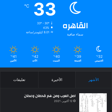
33
℃
القاهره
33º - 30º
43%
8.01 كيلومتر/ساعة
سماء صافية
41
42
40
39
32
℃
℃
℃
℃
℃
الخميس
الجمعة
السبت
الأحد
الأثنين
الأشهر
الأخيرة
تعليقات
اصل العرب ومن هم قحطان وعدنان
12 أكتوبر، 2021