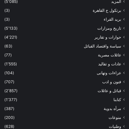
المزيد
(5٬085)
برتكول ج القاهرة
(3)
بريد القراء
(3)
تاريخ ومزارات
(5٬133)
حوارات و تقارير
(4٬221)
سياسة واقتصاد القبائل
(63)
عائلات مصرية
(77)
عادات و تقاليد
(1٬555)
عزاءات وتهانى
(104)
فنون و ادب
(707)
قبائل و عائلات
(2٬857)
كتابنا
(1٬377)
مرأه بدوية
(387)
منوعات
(200)
وطنيات
(628)