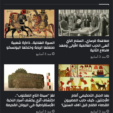
معاهدة فرساي.. السلام الذي
السيرة الهلالية.. ذاكرة شعبية
أنهى الحرب العالمية الأولى ومهد
صنعتها الربابة وخلدتها اليونسكو
لاندلاع الثانية
منذ 3 أسابيع
منذ 3 أسابيع
بعد الجدل التحكيمي أمام
لغز “سيدة التاج المقلوب”..
الأرجنتين.. كيف حارب المصريون
اكتشاف أثري يكشف أسرار النخبة
القدماء الظلم قبل آلاف السنين؟
الأرستقراطية في اليونان القديمة
منذ 3 أسابيع
منذ 3 أسابيع