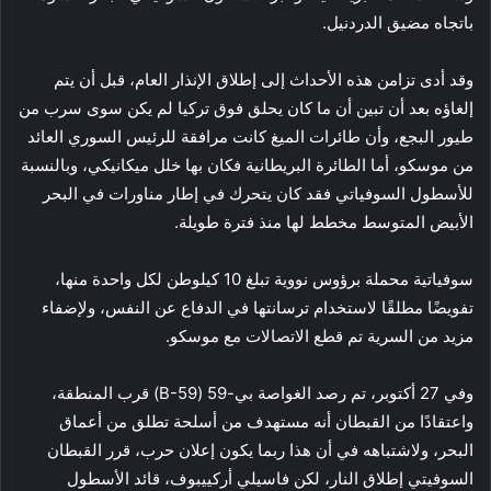
باتجاه مضيق الدردنيل.
وقد أدى تزامن هذه الأحداث إلى إطلاق الإنذار العام، قبل أن يتم
إلغاؤه بعد أن تبين أن ما كان يحلق فوق تركيا لم يكن سوى سرب من
طيور البجع، وأن طائرات الميغ كانت مرافقة للرئيس السوري العائد
من موسكو، أما الطائرة البريطانية فكان بها خلل ميكانيكي، وبالنسبة
للأسطول السوفياتي فقد كان يتحرك في إطار مناورات في البحر
الأبيض المتوسط ​​مخطط لها منذ فترة طويلة.
سوفياتية محملة برؤوس نووية تبلغ 10 كيلوطن لكل واحدة منها،
تفويضًا مطلقًا لاستخدام ترسانتها في الدفاع عن النفس، ولإضفاء
مزيد من السرية تم قطع الاتصالات مع موسكو.
وفي 27 أكتوبر، تم رصد الغواصة بي-59 (B-59) قرب المنطقة،
واعتقادًا من القبطان أنه مستهدف من أسلحة تطلق من أعماق
البحر، ولاشتباهه في أن هذا ربما يكون إعلان حرب، قرر القبطان
السوفيتي إطلاق النار، لكن فاسيلي أركييبوف، قائد الأسطول