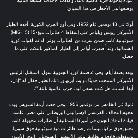
عودة بدخوله حربا عالمية ثالثة، وعددت الأحداث السبعة التالية
بوصفها هي الأخطر في هذا السياق:
أولا: في 18 نوفمبر عام 1952، وفي أوج الحرب الكورية، أقدم الطيار
الأميركي رويس ويليامز على إسقاط 4 طائرات ميغ-15 (MIG-15)
سوفياتية كانت ضمن سرب من الطائرات يوفر الدعم لقوات كوريا
الشمالية، وقد أُصدرت أوامر إلى الطيار المذكور بالتكتم على ما
حصل.
وبعد بضعة أيام، وفي عاصمة كوريا الجنوبية سول، استقبل الرئيس
الأميركي المنتخب حديثًا دوايت أيزنهاور ذلك الطيار فقال له “إذن،
أيها الشاب، هل كنت تسعى لبدء حرب عالمية ثالثة؟”.
ثانيا: في الخامس من نوفمبر 1956، وفي خضم أزمة السويس وبدء
هجوم التحالف الفرنسي الإسرائيلي البريطاني على مصر، علمت
قيادة الدفاع الجوي في أميركا الشمالية أن طائرات مجهولة كانت
تحلق فوق تركيا، بينما تم رصد طائرات ميغ سوفياتية فوق سوريا،
وسقطت قاذفة بريطانية، وعبر الأسطول السوفياتي البحر الأسود