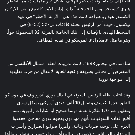
فلجأ إلى شقته، وتحدث عبر الهاتف بشكل غير متماسك، مما اضطر
هنري كيسنجر، وزير الخارجية آنذاك بإدارة الأمر كله مع رئيس الأركان
ألكسندر هيغ وباعترافه كانت هذه هي “الأزمة الأخطر” في عهد
نيكسون، حيث أمر الرئيس بتعبئة قاذفات بي-52 (B-52) في
المحيط الهادي بالإضافة إلى تلك الخاصة بالفرقة 82 المحمولة جواً،
وهو ما مثل عاملا رادعا لموسكو في نهاية المطاف.
سادسا: في نوفمبر1983، كانت تدريبات لحلف شمال الأطلسي من
المفترض أن تحاكي بطريقة واقعية للغاية الانتقال من حرب تقليدية
إلى مواجهة نووية.
وقد انتاب نظام الرئيس السوفياتي آنذاك يوري أندروبوف في موسكو
القلق بعدما اكتشف وصول 19 ألف جندي أميركي بشكل سري
ونقلهم عبر 170 طائرة نفاثة دونما ضجيج أو إشارات راديوية، مما
أقنع القادة السوفيات بأنهم مهددون بهجوم نووي مفاجئ، فعقدوا
العزم على توجيه ضربات وقائية، وأمروا صوامع الصواريخ وأسراب
القاذفات المقاتلة أن تكون في حالة تأهب، ولم تفهم واشنطن خطأها