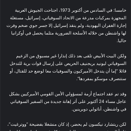
خامسا: في السادس من أكتوبر 1973، اجتاحت الجيوش العربية
المجهزة بمركبات مدرعة من الاتحاد السوفياتي، إسرائيل، مستغلة
إجازة الغفران اليهودية، ولم ينقذ إسرائيل إلا جسر جوي ضخم وفرت
لها واشنطن من خلاله الأسلحة الضرورية مثلما يحصل في أوكرانيا
حاليا.
ولكن البيت الأبيض تلقى بعد ذلك إنذارا غير مسبوق من الزعيم
السوفياتي ليونيد بريجنيف الحريص على إرسال قوات برية للتدخل
قائلا “إما أن يتدخل الأميركيون والسوفيات معا لوضع حد للقتال، أو
ستتصرف موسكو بمفردها”.
وقد تم عقد اجتماع أزمة لمسؤولي الأمن القومي الأميركيين بشكل
عاجل مساء 24 أكتوبر على أثر إهانة جديدة من السفير السوفياتي
في واشنطن، أناتولي دوبرينين.
لكن ريتشارد نيكسون لم يحضر، إذ كان منشغلا بفضيحة “ووترغيت”،