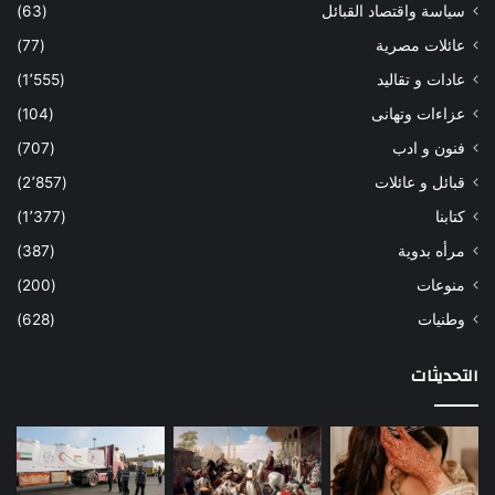
سياسة واقتصاد القبائل
(63)
عائلات مصرية
(77)
عادات و تقاليد
(1٬555)
عزاءات وتهانى
(104)
فنون و ادب
(707)
قبائل و عائلات
(2٬857)
كتابنا
(1٬377)
مرأه بدوية
(387)
منوعات
(200)
وطنيات
(628)
التحديثات