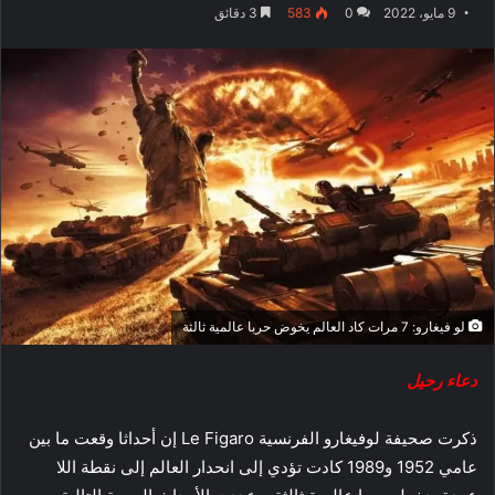
9 مايو، 2022
0
583
3 دقائق
لو فيغارو: 7 مرات كاد العالم يخوض حربا عالمية ثالثة
دعاء رحيل
ذكرت صحيفة لوفيغارو الفرنسية Le Figaro إن أحداثا وقعت ما بين
عامي 1952 و1989 كادت تؤدي إلى انحدار العالم إلى نقطة اللا