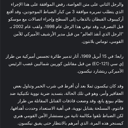
والرجل الثاني على متن الغواصة، رفض الموافقة على هذا الإجراء
الذي يتطلب تمريره موافقة 3 من كبار الضباط الموجودين، وقد أقنع
أركييبوف القبطان بالذهاب إلى السطح وإجراء اتصالات مع موسكو
قبل التصرف، وقد توفي هذا الرجل عام 1998، ولقب عام 2002 بـ
“الرجل الذي أنقذ العالم” من قبل مدير الأرشيف الأميركي للأمن
القومي، توماس بلانتون.
رابعا: في 15 أبريل 1969، أثار تدمير طائرة تجسس أميركية من طراز
إي سي (EC-121) من قبل مقاتلين كوريين شماليين غضب الرئيس
الأميركي ريتشارد نيكسون.
وقد كان نيكسون ثملا بعد أن أفرط في شرب الخمر وتناول بعض
العقاقير وأمر، وهو في تلك الحالة، بتسديد ضربة نووية تكتيكية ضد
نظام بيونغ يانغ، وقد وضعت قاذفات القنابل المقاتلة من طراز
فانتوم، المسلحة بقنابل نووية، في أهبة الاستعداد وحددت أهدافها،
لكن الضباط تلقوا مكالمة ثانية من مستشار الأمن القومي هنري
كيسنجر هذه المرة، الذي أمرهم بالانتظار حتى يفيق نيكسون.