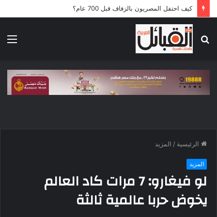
5 قوافل إماراتية تعبر إلى قطاع غزة محملة بـ792 طناً من المساعدات الإنسانية
بحث
الق
عن
الرئيسية
/
المزيد
المزيد
لو فيغارو: 7 مرات كاد العالم
يخوض حربا عالمية ثالثة