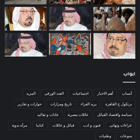
ابواب
أنساب
أهم الاخبار
اجتماعيات
العدد الورقى
المزيد
برتكول ج القاهرة
بريد القراء
تاريخ ومزارات
حوارات و تقارير
سياسة واقتصاد القبائل
عائلات مصرية
عادات و تقاليد
عزاءات وتهانى
فنون و ادب
قبائل و عائلات
كتابنا
مرأه بدوية
منوعات
وطنيات