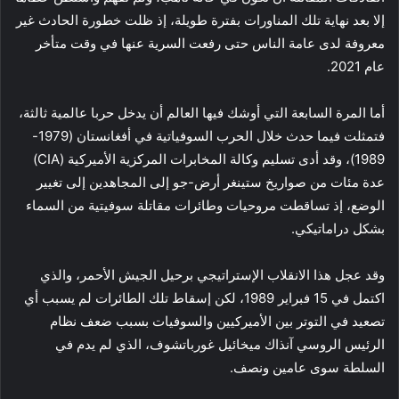
إلا بعد نهاية تلك المناورات بفترة طويلة، إذ ظلت خطورة الحادث غير
معروفة لدى عامة الناس حتى رفعت السرية عنها في وقت متأخر
عام 2021.
أما المرة السابعة التي أوشك فيها العالم أن يدخل حربا عالمية ثالثة،
فتمثلت فيما حدث خلال الحرب السوفياتية في أفغانستان (1979-
1989)، وقد أدى تسليم وكالة المخابرات المركزية الأميركية (CIA)
عدة مئات من صواريخ ستينغر أرض-جو إلى المجاهدين إلى تغيير
الوضع، إذ تساقطت مروحيات وطائرات مقاتلة سوفيتية من السماء
بشكل دراماتيكي.
وقد عجل هذا الانقلاب الإستراتيجي برحيل الجيش الأحمر، والذي
اكتمل في 15 فبراير 1989، لكن إسقاط تلك الطائرات لم يسبب أي
تصعيد في التوتر بين الأميركيين والسوفيات بسبب ضعف نظام
الرئيس الروسي آنذاك ميخائيل غورباتشوف، الذي لم يدم في
السلطة سوى عامين ونصف.