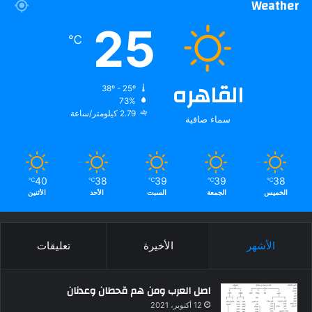
Weather
25
℃
القاهره
38º - 25º
73%
2.79 كيلومتر/ساعة
سماء صافية
40
38
39
39
38
℃
℃
℃
℃
℃
الخميس
الجمعة
السبت
الأحد
الأثنين
الأشهر
الأخيرة
تعليقات
اصل العرب ومن هم قحطان وعدنان
12 أكتوبر، 2021