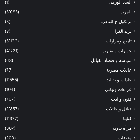
العدد الورقى
(1)
المزيد
(5٬085)
برتكول ج القاهرة
(3)
بريد القراء
(3)
تاريخ ومزارات
(5٬133)
حوارات و تقارير
(4٬221)
سياسة واقتصاد القبائل
(63)
عائلات مصرية
(77)
عادات و تقاليد
(1٬555)
عزاءات وتهانى
(104)
فنون و ادب
(707)
قبائل و عائلات
(2٬857)
كتابنا
(1٬377)
مرأه بدوية
(387)
منوعات
(200)