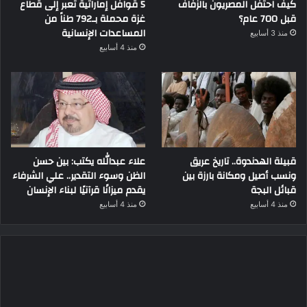
كيف احتفل المصريون بالزفاف
5 قوافل إماراتية تعبر إلى قطاع
قبل 700 عام؟
غزة محملة بـ792 طناً من
المساعدات الإنسانية
منذ 3 أسابيع
منذ 4 أسابيع
قبيلة الهدندوة.. تاريخ عريق
علاء عبدالله يكتب: بين حسن
ونسب أصيل ومكانة بارزة بين
الظن وسوء التقدير.. علي الشرفاء
قبائل البجة
يقدم ميزانًا قرآنيًا لبناء الإنسان
منذ 4 أسابيع
منذ 4 أسابيع