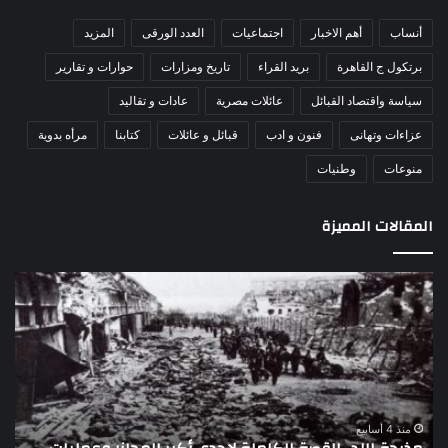
أنساب
أهم الاخبار
اجتماعيات
العدد الورقى
المزيد
برتكول ج القاهرة
بريد القراء
تاريخ ومزارات
حوارات و تقارير
سياسة واقتصاد القبائل
عائلات مصرية
عادات و تقاليد
عزاءات وتهانى
فنون و ادب
قبائل و عائلات
كتابنا
مرأه بدوية
منوعات
وطنيات
المقالات المميزة
اللواء
دكتور
راضي
عبدالمعطي
يكتب:
30
يونيو
–
منذ 4 أسابيع