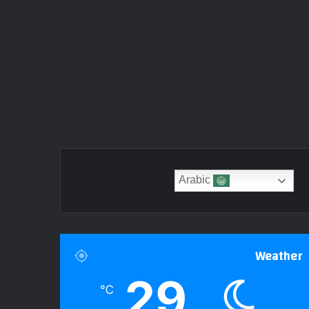
Arabic
Weather
29
℃