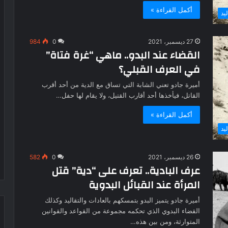
أكمل القراءة »
يد
27 ديسمبر، 2021
0
984
القضاء عند البدو.. ماهي “غرة فتاة”
في العرف القبلي؟
أميرة جادو تعني الشابة التي تساق مع الدية من أحد أقرب
القاتل، فيأخذها أحد أقارب القتيل، ولا يقام لها حفل…
أكمل القراءة »
يد
26 ديسمبر، 2021
0
582
عرف البادية.. تعرف على “دية” قتل
المرأة عند القبائل البدوية
أميرة جادو يتميز البدو بتمسكهم بالعادات والتقاليد وكذلك
القضاء البدوي الذي تحكمه مجموعة من القواعد والقوانين
المتوارثة، ومن بين هذه…