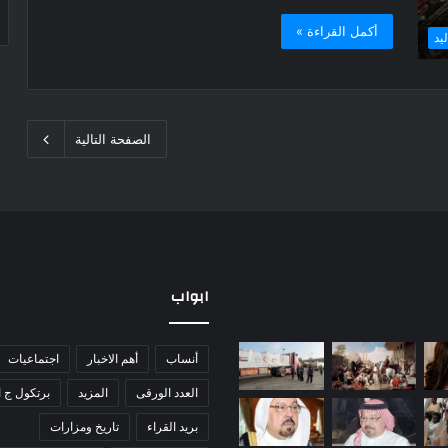
أكمل القراءة »
يد
الصفحة التالية
ابواب
لشيخ
5
أنساب
أهم الاخبار
اجتماعيات
بدالله
قوافل
هامة:
إماراتية
العدد الورقى
المزيد
برتكول ج ا
طولات
تعبر
بريد القراء
تاريخ ومزارات
بناء
إلى
6 يوليو، 2026