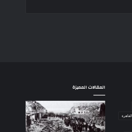
المقالات المميزة
مذبحة
اللواء
اللد..
دكتور
لقاهرة
القصة
راضي
الكاملة
عبدالمعطي
لإحدى
يكتب:
منذ 4 أسابيع