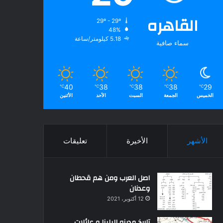
القاهره
29º - 29º
48%
5.18 كيلومتر/ساعة
سماء صافية
40
38
38
38
29
℃
℃
℃
℃
℃
الخميس
الجمعة
السبت
الأحد
الأثنين
الأشهر
الأخيرة
تعليقات
اصل العرب ومن هم قحطان
وعدنان
12 أكتوبر، 2021
تاريخ مدينه البلينا و عائلات