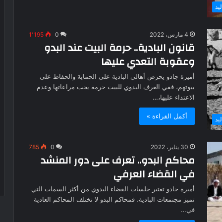
يد
4 مارس، 2022
0
1٬195
قانون البادية.. حرمة البيت عند البدو
وعقوبة التعدي عليها
أميرة جادو يحرص أهالي البادية على الحماية والحفاظ على
بيوتهم، ففي العرف البدوي للبيت حرمة يجب مراعاتها وعدم
الاعتداء عليها،…
أكمل القراءة »
يد
30 يناير، 2022
0
785
محاكم البدو.. تعرف على دور المنشد
في القضاء العرفي
أميرة جادو تعتبر جلسات القضاء البدوي من أكثر السمات التي
تميز مجتمعات البادية، فمحاكم البدو لا تختلف المحاكم العادية
في…