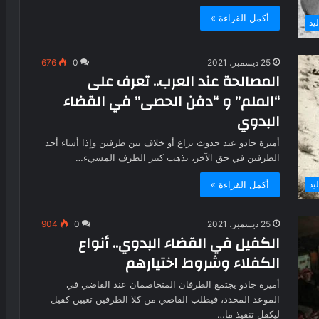
أكمل القراءة »
يد
25 ديسمبر، 2021
0
676
المصالحة عند العرب.. تعرف على
“الملم” و “دفن الحصى” في القضاء
البدوي
أميرة جادو عند حدوث نزاع أو خلاف بين طرفين وإذا أساء أحد
الطرفين في حق الآخر، يذهب كبير الطرف المسيء…
أكمل القراءة »
يد
25 ديسمبر، 2021
0
904
الكفيل في القضاء البدوي.. أنواع
الكفلاء وشروط اختيارهم
أميرة جادو يجتمع الطرفان المتخاصمان عند القاضي في
الموعد المحدد، فيطلب القاضي من كلا الطرفين تعيين كفيل
ليكفل تنفيذ ما…