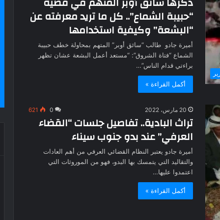
ذكرها سائق أوبر المتهم في قضية
“حبيبة الشماع”.. كل ما تريد معرفته عن
“البشعة” وكيفية استخدامها
أميرة جادو طالب “سائق أوبر” المتهم بمحاولة خطف حبيبة
الشماع “فتاة الشروق”: “مستعد أعمل البشعة عشان تظهر
براءتي قدام الناس”…
ير
أكمل القراءة »
20 مارس، 2022
0
621
تراث البادية.. تفاصيل جلسات “القضاء
العرفي” عند بدو جنوب سيناء
أميرة جادو يعتبر النظام القضائي العرفي من أهم العادات
والتقاليد التي يتمسك بها البدو، فهو من الموروثات التي
اعتمدوا عليها…
أكمل القراءة »