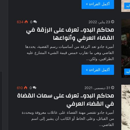
أكمل القراءة »
يد
23 يناير، 2022
0
634
محاكم البدو.. تعرف على الرزقة في
القضاء العرفي وأنواعها
أميرة جادو تعد الرزقة من أساسيات رسم القضية، يحددها
القاضي وهي ما تقارب خمس قيمة الشيء المتنازع عليه
الطرافين، ولكن…
أكمل القراءة »
يد
31 ديسمبر، 2021
0
610
محاكم البدو.. تعرف على سمات القضاة
في القضاء العرفي
أميرة جادو تقتصر مهنة القضاة على عائلات معروفة ومحددة
من القبائل، وعلى الخاط أو الكاتب أن يشير إلى اسم
القاضي…