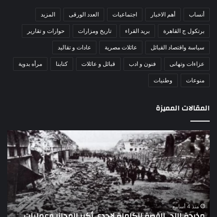
أنساب
أهم الاخبار
اجتماعيات
العدد الورقى
المزيد
برتكول ج القاهرة
بريد القراء
تاريخ ومزارات
حوارات و تقارير
سياسة واقتصاد القبائل
عائلات مصرية
عادات و تقاليد
عزاءات وتهانى
فنون و ادب
قبائل و عائلات
كتابنا
مرأه بدوية
منوعات
وطنيات
المقالات المميزة
اللواء
الأ
دكتور
العا
راضي
للهل
عبدالمعطي
الأ
يكتب:
الإم
30
يتف
يونيو
مرك
ا
–
الع
منذ 4 أسابيع
اللواء دكتور راضي عبدالمعطي يكتب: 30 يونيو – 3 يوليو..
ا
3
الل