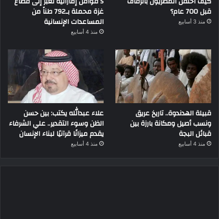
كيف احتفل المصريون بالزفاف
5 قوافل إماراتية تعبر إلى قطاع
قبل 700 عام؟
غزة محملة بـ792 طناً من
المساعدات الإنسانية
منذ 3 أسابيع
منذ 4 أسابيع
قبيلة الهدندوة.. تاريخ عريق
علاء عبدالله يكتب: بين حسن
ونسب أصيل ومكانة بارزة بين
الظن وسوء التقدير.. علي الشرفاء
قبائل البجة
يقدم ميزانًا قرآنيًا لبناء الإنسان
منذ 4 أسابيع
منذ 4 أسابيع