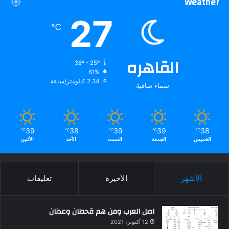
Weather
27
℃
القاهره
38º - 25º
61%
2.34 كيلومتر/ساعة
سماء صافية
39
38
39
39
38
℃
℃
℃
℃
℃
الخميس
الجمعة
السبت
الأحد
الأثنين
الأشهر
الأخيرة
تعليقات
اصل العرب ومن هم قحطان وعدنان
12 أكتوبر، 2021