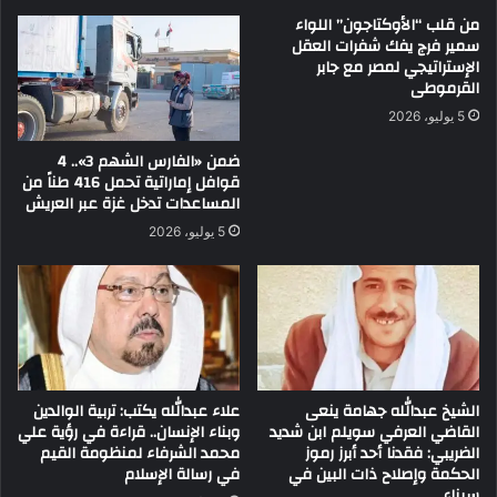
من قلب “الأوكتاجون” اللواء
سمير فرج يفك شفرات العقل
الإستراتيجي لمصر مع جابر
القرموطى
5 يوليو، 2026
ضمن «الفارس الشهم 3».. 4
قوافل إماراتية تحمل 416 طناً من
المساعدات تدخل غزة عبر العريش
5 يوليو، 2026
الشيخ عبدالله جهامة ينعى
علاء عبدالله يكتب: تربية الوالدين
القاضي العرفي سويلم ابن شديد
وبناء الإنسان.. قراءة في رؤية علي
الضريبي: فقدنا أحد أبرز رموز
محمد الشرفاء لمنظومة القيم
الحكمة وإصلاح ذات البين في
في رسالة الإسلام
سيناء