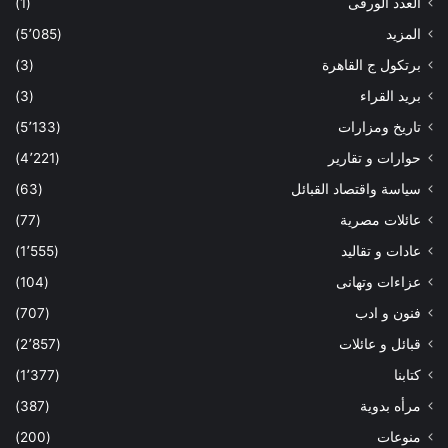
العدد الورقى
(1)
المزيد
(5٬085)
برتكول ج القاهرة
(3)
بريد القراء
(3)
تاريخ ومزارات
(5٬133)
حوارات و تقارير
(4٬221)
سياسة واقتصاد القبائل
(63)
عائلات مصرية
(77)
عادات و تقاليد
(1٬555)
عزاءات وتهانى
(104)
فنون و ادب
(707)
قبائل و عائلات
(2٬857)
كتابنا
(1٬377)
مرأه بدوية
(387)
منوعات
(200)