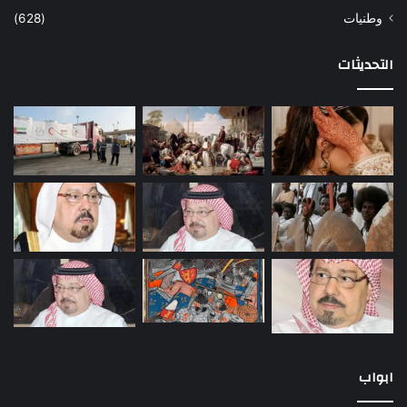
وطنيات
(628)
التحديثات
ابواب