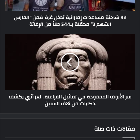
42 شاحنة مساعدات إماراتية تدخل غزة ضمن “الفارس
الشهم 3” محمّلة بـ544 طناً من الإغاثة
سر الأنوف المفقودة في تماثيل الفراعنة.. لغز أثري يكشف
حكايات من آلاف السنين
مقالات ذات صلة