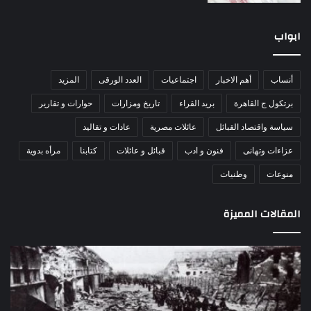
ابواب
أنساب
أهم الاخبار
اجتماعيات
العدد الورقى
المزيد
برتكول ج القاهرة
بريد القراء
تاريخ ومزارات
حوارات و تقارير
سياسة واقتصاد القبائل
عائلات مصرية
عادات و تقاليد
عزاءات وتهانى
فنون و ادب
قبائل و عائلات
كتابنا
مرأه بدوية
منوعات
وطنيات
المقالات المميزة
اللواء
الأ
دكتور
العا
راضي
للهل
عبدالمعطي
الأ
يكتب:
الإم