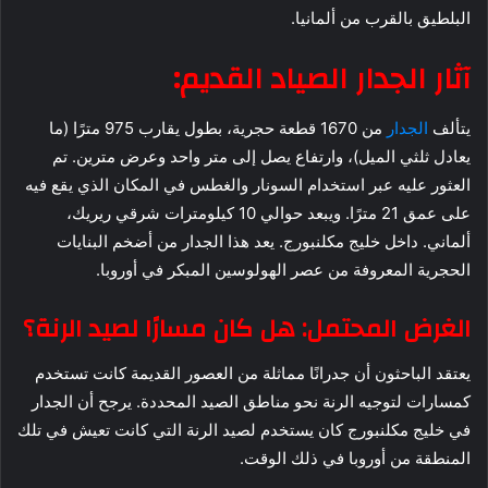
البلطيق بالقرب من ألمانيا.
آثار الجدار الصياد القديم:
يتألف
الجدار
من 1670 قطعة حجرية، بطول يقارب 975 مترًا (ما
يعادل ثلثي الميل)، وارتفاع يصل إلى متر واحد وعرض مترين. تم
العثور عليه عبر استخدام السونار والغطس في المكان الذي يقع فيه
على عمق 21 مترًا. ويبعد حوالي 10 كيلومترات شرقي ريريك،
ألماني. داخل خليج مكلنبورج. يعد هذا الجدار من أضخم البنايات
الحجرية المعروفة من عصر الهولوسين المبكر في أوروبا.
الغرض المحتمل: هل كان مسارًا لصيد الرنة؟
يعتقد الباحثون أن جدرانًا مماثلة من العصور القديمة كانت تستخدم
كمسارات لتوجيه الرنة نحو مناطق الصيد المحددة. يرجح أن الجدار
في خليج مكلنبورج كان يستخدم لصيد الرنة التي كانت تعيش في تلك
المنطقة من أوروبا في ذلك الوقت.