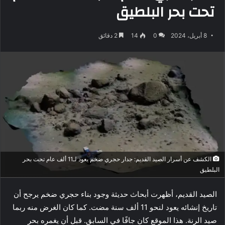
تحت بحر البلطيق
8 أبريل، 2024
0
14
2 دقائق
الكشف عن أسرار الصيد القديم: جدار حجري ضخم يعود لـ11 ألف عام تحت بحر
البلطيق
الصيد القديم، أظهرت أبحاث حديثة وجود بناء حجري ضخم يرجح أن
تاريخ إنشائه يعود لنحو 11 ألف سنة مضت. كما كان الغرض منه ربما
صيد الرنة. هذا الموقع كان جافًا في السابق. قبل أن يغمره بحر