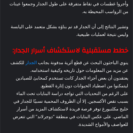
وأجروا غطسات في نقاط متفرقة على طول الجدار وجمعوا عينات
من الرواسب المحيطة به.
وتشير النتائج إلى أن الجدار قد تم بناؤه بشكل متعمد على اليابسة
وليس نتيجة لعمليات طبيعية.
خطط مستقبلية لاستكشاف أسرار الجدار:
ينوي الباحثون البحث عن قطع أثرية مدفونة بجانب
الجدار
للكشف
عن مزيد من المعلومات حول تاريخه وكيفية استخدامه.
يعتقدون أن بعض أجزاء الجدار كانت تستخدم كمخابئ للصيادين
ليتمكنوا من اصطياد الحيوانات دون إثارة القطيع.
على الرغم من التحديات التي تواجه دراسة البنايات تحت الماء
بسبب نقص الأكسجين. إلا أن الظروف المحمية نسبيًا للجدار في
خليج مكلنبورغ توفر فرصة فريدة لاستكشاف المزيد من أسرار
الماضي. على عكس البنايات في منطقة “دوجرلاند” التي تتعرض
للعواصف والأمواج الشديدة.