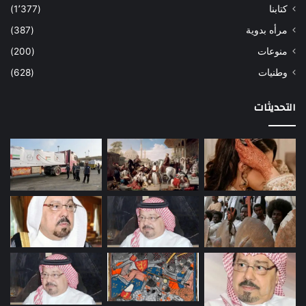
كتابنا
(1٬377)
مرأه بدوية
(387)
منوعات
(200)
وطنيات
(628)
التحديثات