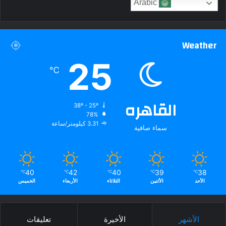
Arabic
Weather
25
℃
القاهره
38º - 25º
78%
3.31 كيلومتر/ساعة
سماء صافية
40
42
40
39
38
℃
℃
℃
℃
℃
الأحد
الأثنين
الثلاثاء
الأربعاء
الخميس
الأشهر
الأخيرة
تعليقات