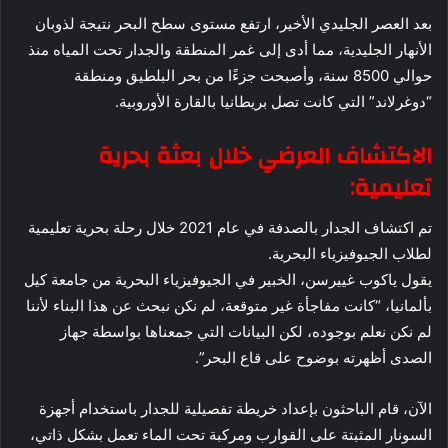
بعد العصر الجليدي الأخير، ارتفع مستوى سطح البحر نتيجة لذوبان
الأنهار الجليدية، مما أدى إلى غمر المنطقة والجدار تحت المياه منذ
حوالي 8500 سنة، وأصبحت جزءًا من بحر البلطيق ومنطقة
“دوغرلاند” التي كانت تصل بريطانيا بالقارة الأوروبية.
الاكتشاف العرضي خلال بعثة بحرية
تعليمية:
تم اكتشاف الجدار بالصدفة في عام 2021 خلال رحلة بحرية تعليمية
لطلاب الجيوفيزياء البحرية.
يقول ياكوب غييرسن، الخبير في الجيوفيزياء البحرية من جامعة كيل
بألمانيا، “كانت مفاجأة غير متوقعة، لم نكن نبحث عن هذا البناء لأننا
لم نكن نعلم بوجوده، لكن البيانات التي جمعناها بواسطة جهاز
الصدى أظهرته بوضوح على قاع البحر”.
الآن، قام الباحثون بإعداد خريطة تفصيلية للجدار باستخدام أجهزة
السونار المثبتة على القوارب ومركبة تحت الماء تعمل بشكل ذاتي،