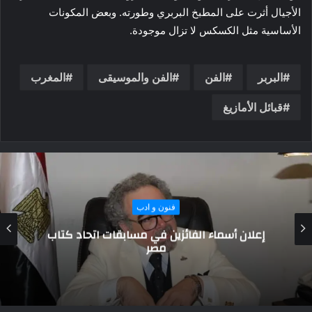
الأجيال أثرت على المطبخ البربري وطورته. وبعض المكونات
الأساسية مثل الكسكس لا تزال موجودة.
البربر
الفن
الفن والموسيقى
المغرب
قبائل الأمازيغ
فنون و ادب
افتتاح الموسم الثقافى والفنى بالأكاديمية
المصرية للفنون بروما