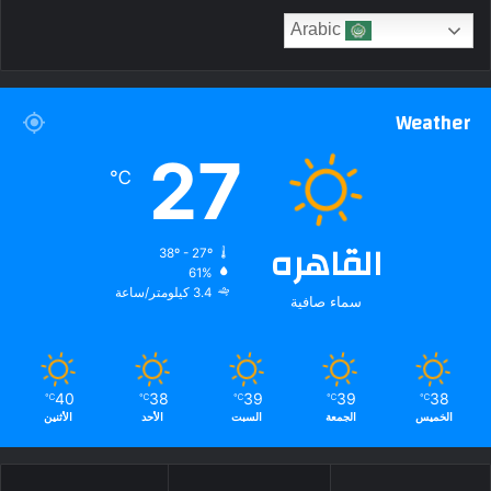
Arabic
Weather
27
℃
القاهره
38º - 27º
61%
3.4 كيلومتر/ساعة
سماء صافية
40
38
39
39
38
℃
℃
℃
℃
℃
الخميس
الجمعة
السبت
الأحد
الأثنين