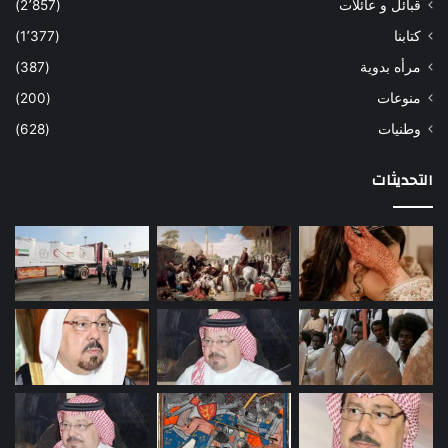
قبائل و عائلات
(2٬857)
كتابنا
(1٬377)
مرأه بدوية
(387)
منوعات
(200)
وطنيات
(628)
التحديثات