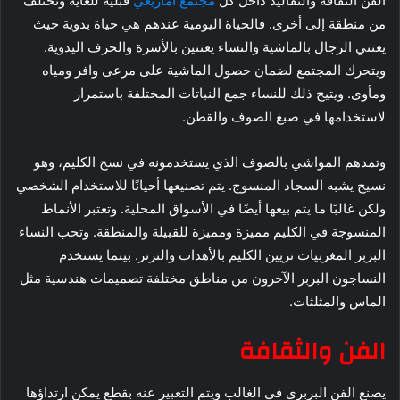
الفن الثقافة والتقاليد داخل كل
مجتمع أمازيغي
قبلية للغاية وتختلف
من منطقة إلى أخرى. فالحياة اليومية عندهم هي حياة بدوية حيث
يعتني الرجال بالماشية والنساء يعتنين بالأسرة والحرف اليدوية.
ويتحرك المجتمع لضمان حصول الماشية على مرعى وافر ومياه
ومأوى. ويتيح ذلك للنساء جمع النباتات المختلفة باستمرار
لاستخدامها في صبغ الصوف والقطن.
وتمدهم المواشي بالصوف الذي يستخدمونه في نسج الكليم، وهو
نسيج يشبه السجاد المنسوج. يتم تصنيعها أحيانًا للاستخدام الشخصي
ولكن غالبًا ما يتم بيعها أيضًا في الأسواق المحلية. وتعتبر الأنماط
المنسوجة في الكليم مميزة ومميزة للقبيلة والمنطقة. وتحب النساء
البربر المغربيات تزيين الكليم بالأهداب والترتر. بينما يستخدم
النساجون البربر الآخرون من مناطق مختلفة تصميمات هندسية مثل
الماس والمثلثات.
الفن والثقافة
يصنع الفن البربري في الغالب ويتم التعبير عنه بقطع يمكن ارتداؤها