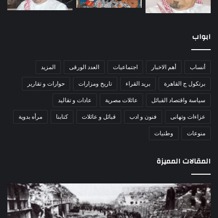
ابواب
أنساب
أهم الاخبار
اجتماعيات
العدد الورقى
المزيد
برتكول ج القاهرة
بريد القراء
تاريخ ومزارات
حوارات و تقارير
سياسة واقتصاد القبائل
عائلات مصرية
عادات و تقاليد
عزاءات وتهانى
فنون و ادب
قبائل و عائلات
كتابنا
مرأه بدوية
منوعات
وطنيات
المقالات المميزة
اللواء
الأ
دكتور
العا
راضي
للهل