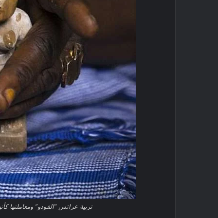
تربية عرائس “الفودو” ومعاملتها كأنه