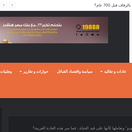
ف قبل 700 عام؟
عادات و تقاليد
سياسة واقتصاد القبائل
حوارات و تقارير
وطنيات
و” وتعاملها كأنها على قيد الحياة.. فما سر هذه العادة الغريبة؟