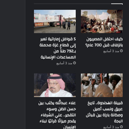
كيف احتفل المصريون
5 قوافل إماراتية تعبر
بالزفاف قبل 700 عام؟
إلى قطاع غزة محملة
بـ792 طناً من
منذ 3 أسابيع
المساعدات الإنسانية
منذ 3 أسابيع
قبيلة الهدندوة.. تاريخ
علاء عبدالله يكتب: بين
عريق ونسب أصيل
حسن الظن وسوء
ومكانة بارزة بين قبائل
التقدير.. علي الشرفاء
البجة
يقدم ميزانًا قرآنيًا لبناء
الإنسان
منذ 3 أسابيع