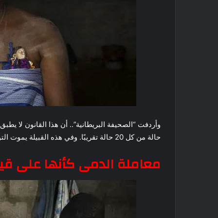
وأردفت “الصحيفة البريطانية”.. أن هذا القانون لا يطب
حالة من كل 20 حالة تقريبًا. وفي هذه القبيلة يموت التوأم كلاهما أو واحد منهما بسبب ظروف المعيشة.
معاملة الدمى كأنها على قيد