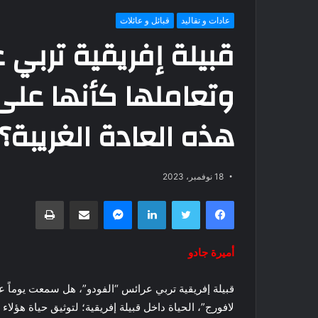
عادات و تقاليد
قبائل و عائلات
قبيلة إفريقية تربي 
وتعاملها كأنها على 
هذه العادة الغريبة؟
18 نوفمبر، 2023
فيسبوك
تويتر
لينكدإن
ماسنجر
مشاركة عبر البريد
طباعة
أميرة جادو
قبيلة إفريقية تربي عرائس “الفودو”، هل سمعت يوماً
لافورج”، الحياة داخل قبيلة إفريقية؛ لتوثيق حياة هؤلاء 