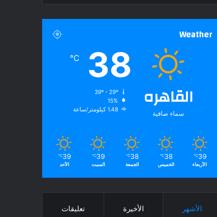
Weather
38
℃
القاهره
39º - 29º
15%
1.48 كيلومتر/ساعة
سماء صافية
39
39
38
38
39
℃
℃
℃
℃
℃
الأربعاء
الخميس
الجمعة
السبت
الأحد
الأشهر
الأخيرة
تعليقات