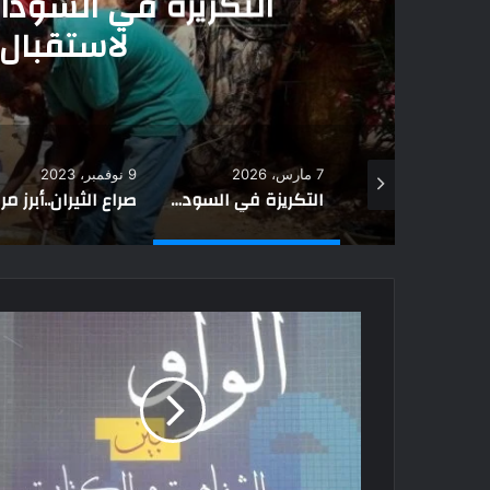
ودان.. عادة رمضانية قديمة
ال الشهر الكريم
7 مارس، 2026
9 نوفمبر، 2023
2 مايو، 2026
يخطفوا العروسة ويراضوا أهلها بكلب ومعزتين.. أغرب عادات الزواج عند هذه القبيلة الإفريقية
التكريزة في السودان.. عادة رمضانية قديمة لاستقبال الشهر الكريم
صراع الثيران..أبرز مراسم الجنازة في قبيلة التوراجا