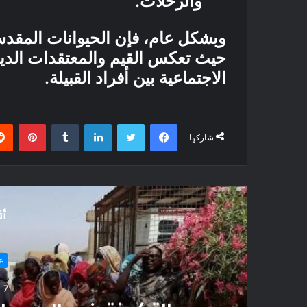
والرحلات.
وبشكل عام، فإن الحيوانات المقدسة 
حيث تعكس القيم والمعتقدات الديني
الاجتماعية بين أفراد القبيلة.
فيسبوك
تويتر
لينكدإن
بينتي
شاركها
أق
عادات و تقاليد
7 مارس، 2026