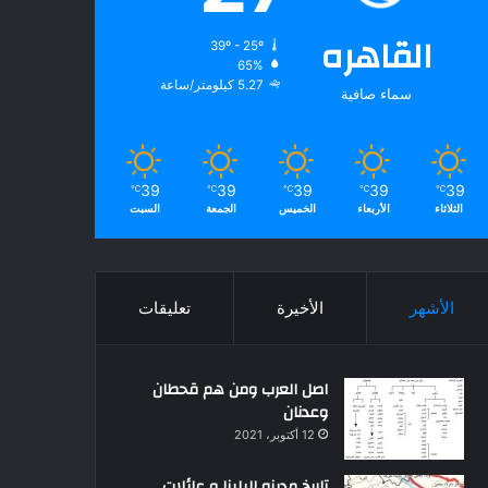
القاهره
39º - 25º
65%
5.27 كيلومتر/ساعة
سماء صافية
39
39
39
39
39
℃
℃
℃
℃
℃
الثلاثاء
الأربعاء
الخميس
الجمعة
السبت
الأشهر
الأخيرة
تعليقات
اصل العرب ومن هم قحطان
وعدنان
12 أكتوبر، 2021
تاريخ مدينه البلينا و عائلات