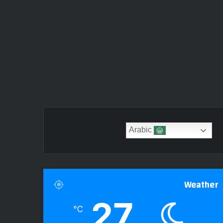
Arabic
Weather
27
℃