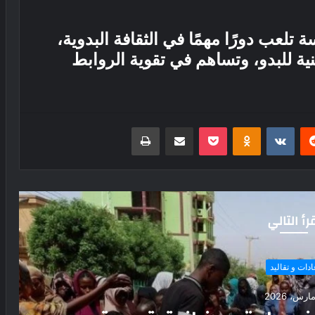
تلعب دورًا مهمًا في الثقافة البدوية،
ة للبدو، وتساهم في تقوية الروابط
ريست
بوكيت
Odnoklassniki
مشاركة عبر البريد
طباعة
رأ التالي
عادات و تقاليد
9 نوفمبر، 2023