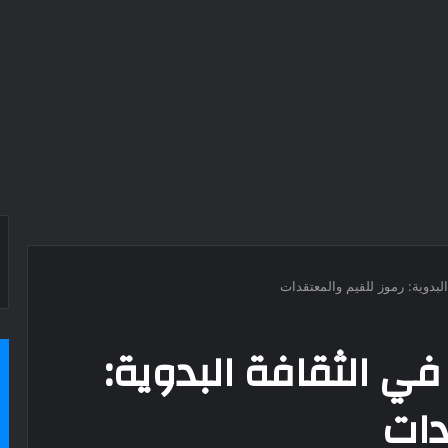
لبدوية: رموز للقيم والمعتقدات
ي الثقافة البدوية:
دات