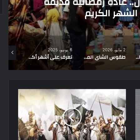
صراع الثيران..أبرز مراسم الجن
6 يونيو، 2025
25 يوليو، 2025
طقوس الشاي الموريتاني.. ثلاث كؤوس تختصر فلسفة الحياة في موريتانيا
تعرف على أشهر أكلات عيد الأضحى في الدول العربية
يخطفوا العروسة ويراضوا أهلها بكلب ومعزتين.. أغرب عادات الزواج عند هذه القبيلة الإفريقية