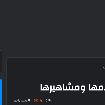
ها
امها ومشاهيرها
0
550
دقيقة واحدة