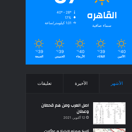
القاهره
40º - 28º
17%
1.01 كيلومتر/ساعة
سماء صافية
39
39
40
39
40
℃
℃
℃
℃
℃
الأثنين
الثلاثاء
الأربعاء
الخميس
الجمعة
الأشهر
الأخيرة
تعليقات
اصل العرب ومن هم قحطان
وعدنان
12 أكتوبر، 2021
تاريخ مدينه البلينا و عائلات