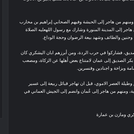
م، ومنهم من هاجر إلى الحبشة وفيهم الصحابي إبراهيم بن محارب
اجر إلى المدينة المنورة وشارك مع رسول اللهعليه الصلاة
 وحنين والطائف وشهد بيعة الرضوان وحجة الوداع.
لصديق، فشاركوا في حرب الردة، ومن أبرزهم ابان اليشكري كان
 بكر الصديق إلى عمان لامتناع بعض أَهلها عن الزكاة، ومصعب
مة وبزاخة و اجنادين وقنسرين.
 وطيلة العصر الاموي، قبل ان تهاجر قبائل ربيعة إلى عسير
 انتشر جنوب مكة في تهامة سنة 1201 ميلادية، ومنهم من هاجر إلى عُمان وانضم إلى الجيش العماني في
ري ومازن بن عمارة