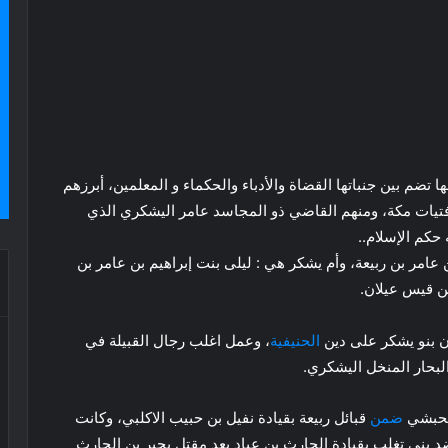
نها تضم بين جنباتها القضاة والأدباء والحكماء و المعلمين، أبرزهم
فتيات مكة، ومنهم القاضي ذو المجاسد عامر اليشكري الذي
حكم الإسلام..
عامر بن ربيعة، وأم يشكر هي : ليلى بنت إبراهيم بن عامر بن
ن قيس عيلان.
ان بنو يشكر على دين
الحنيفية
، وعمل اغلب رجال القبيلة في
لبحار المنخل اليشكري.
الحبشي
ضمن
قبائل ربيعة بقيادة نفيل بن حبيب الاكلبي، وكانت
بني تغلب بقيادة الحارث بن عباد بعد مقتل بجير بن الحارث