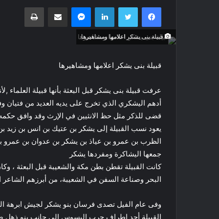
فيسبوك
تويتر
لينكدإن
ماسنجر
مشاركة عبر البريد
طباعة
قبيلة بنى يشكر اعلامها ومشاهيرها
قبيلة بنى يشكر اعلامها ومشاهيرها
عرفت قبيلة بنى يشكر قبل البعثة بأنها قبيلة العلماء ,لأ
أدهم اليشكري الذي تخرج على يديه العديد من فتيان و
قضى للذكر مثل حظ الانثيين في الإرث وقد وافق حكمه 
يعود نسب القبيلة إلى يشكر بن عتيك بن انس بن زيد بن 
الظرب بن عمرو بن عياذ بن يشكر بن عدوان بن عمرو ب
جمعها اليشاكرة ومفردها يشكر
كانت القبيلة تقطن بطن مكة والشعيبة قبل البعثة ، وك
البحر وصناعة السفن في الشعيبة، من أبرزهم الشاعر ا
وفى عام الفيل تصدى فرسان بنو يشكر لجيش ابرهة 
القبيلة أحد اطراف حرب البسوس إلى جانب بنو ذهل ضد 