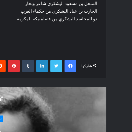
المنخل بن مسعود اليشكري شاعر وبحار
الحارث بن عباد اليشكري من حكماء العرب
ذو المجاسد اليشكري من قضاة مكة المكرمة
فيسبوك
تويتر
لينكدإن
بينتي
شاركها
أق
تاريخ ومزارات
منذ 4 أسابيع