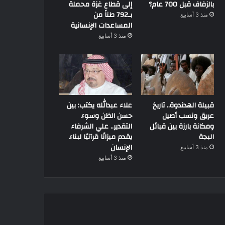
بالزفاف قبل 700 عام؟
إلى قطاع غزة محملة
متحف محمد السادس
بـ792 طناً من
منذ 3 أسابيع
في مراكش
المساعدات الإنسانية
منذ 3 أسابيع
منذ 4 أسابيع
30 يوليو، 2022
15 يوليو، 2022
في ذكرى رحيل ماري كوري.. المرأة التى غيرت تاريخ العلم
كل ما تريد معرفته عن متحف محمد السادس لحضارة الماء في مراكش
قبيلة الهدندوة.. تاريخ
علاء عبدالله يكتب: بين
عريق ونسب أصيل
حسن الظن وسوء
ومكانة بارزة بين قبائل
التقدير.. علي الشرفاء
البجة
يقدم ميزانًا قرآنيًا لبناء
الإنسان
منذ 3 أسابيع
منذ 3 أسابيع