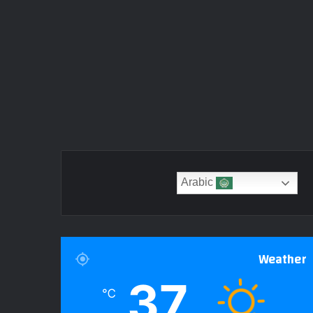
Arabic
Weather
37
℃