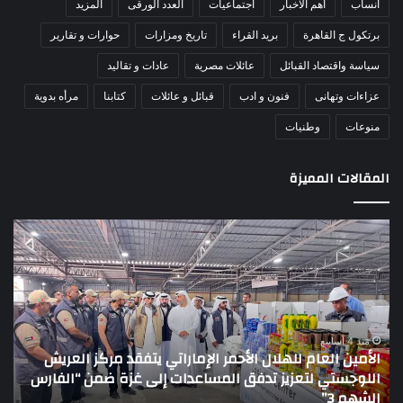
أنساب
أهم الاخبار
اجتماعيات
العدد الورقى
المزيد
برتكول ج القاهرة
بريد القراء
تاريخ ومزارات
حوارات و تقارير
سياسة واقتصاد القبائل
عائلات مصرية
عادات و تقاليد
عزاءات وتهانى
فنون و ادب
قبائل و عائلات
كتابنا
مرأه بدوية
منوعات
وطنيات
المقالات المميزة
الأمين
الش
العام
عبد
للهلال
جها
الأحمر
بطو
الإماراتي
أبنا
يتفقد
سين
مركز
لم
منذ 4 أسابيع
الأمين العام للهلال الأحمر الإماراتي يتفقد مركز العريش
العريش
تبدأ
اللوجستي لتعزيز تدفق المساعدات إلى غزة ضمن “الفارس
ا
اللوجستي
بـ”
الشهم 3”
بالمر
لتعزيز
بالم