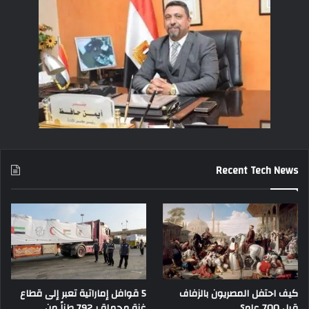
Recent Tech News
كيف احتفل المصريون بالزفاف
5 قوافل إماراتية تعبر إلى قطاع
قبل 700 عام؟
غزة محملة بـ792 طناً من