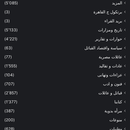
المزيد
(5٬085)
برتكول ج القاهرة
(3)
بريد القراء
(3)
تاريخ ومزارات
(5٬133)
حوارات و تقارير
(4٬221)
سياسة واقتصاد القبائل
(63)
عائلات مصرية
(77)
عادات و تقاليد
(1٬555)
عزاءات وتهانى
(104)
فنون و ادب
(707)
قبائل و عائلات
(2٬857)
كتابنا
(1٬377)
مرأه بدوية
(387)
منوعات
(200)
وطنيات
(628)