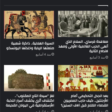
معاهدة فرساي.. السلام الذي
السيرة الهلالية.. ذاكرة شعبية
أنهى الحرب العالمية الأولى ومهد
صنعتها الربابة وخلدتها اليونسكو
لاندلاع الثانية
منذ 4 أسابيع
منذ 3 أسابيع
بعد الجدل التحكيمي أمام
لغز “سيدة التاج المقلوب”..
الأرجنتين.. كيف حارب المصريون
اكتشاف أثري يكشف أسرار النخبة
القدماء الظلم قبل آلاف السنين؟
الأرستقراطية في اليونان القديمة
منذ 4 أسابيع
منذ 4 أسابيع