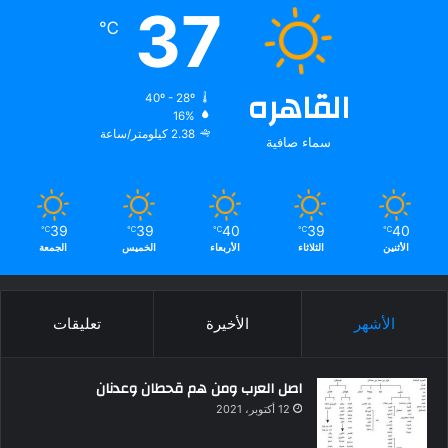
37
℃
القاهره
40º - 28º
16%
2.38 كيلومتر/ساعة
سماء صافية
39
39
40
39
40
℃
℃
℃
℃
℃
الأثنين
الثلاثاء
الأربعاء
الخميس
الجمعة
الأشهر
الأخيرة
تعليقات
اصل العرب ومن هم قحطان وعدنان
12 أكتوبر، 2021