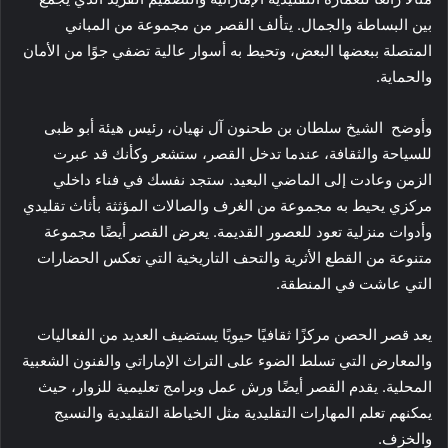
بين البساطة والجمال. يتألف القصر من مجموعة من المباني
المتصلة ببعضها البعض، وتحيط به أسوار عالية تضفي جوًا من الأمان
والحماية.
وأوضح الشيخ سلطان بن طحنون آل نهيان، رئيس هيئة أبو ظبى
للسياحة والثقافة، عندما تدخل القصر، ستشعر وكأنك قد عبرت
الزمن وعادت إلى الماضي البعيد. ستجد نفسك في فناء داخلي
مركزي يحيط به مجموعة من الغرف والصالات المؤثثة بأثاث تقليدي
وأدوات منزلية تعود للعصور القديمة. يعرض القصر أيضًا مجموعة
متنوعة من القطع الأثرية والتحف التاريخية التي تعكس الحضارات
التي عاشت في المنطقة.
يعد قصر الحصن مركزًا ثقافيًا حيويًا يستضيف العديد من الفعاليات
والمعارض التي تسلط الضوء على التراث الإماراتي والفنون الشعبية
المحلية. يقدم القصر أيضًا ورش عمل وبرامج تعليمية للزوار، حيث
يمكنهم تعلم المهارات التقليدية مثل الخياطة التقليدية والنسيج
والخزف.