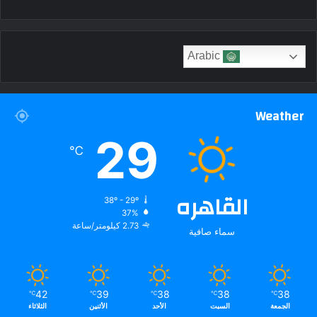
Arabic
Weather
29
℃
القاهره
38º - 29º
37%
2.73 كيلومتر/ساعة
سماء صافية
42
39
38
38
38
℃
℃
℃
℃
℃
الجمعة
السبت
الأحد
الأثنين
الثلاثاء