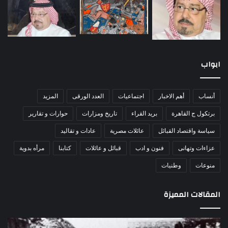
ابواب
أنساب
أهم الاخبار
اجتماعيات
العدد الورقى
المزيد
برتكول ج القاهرة
بريد القراء
تاريخ ومزارات
حوارات و تقارير
سياسة واقتصاد القبائل
عائلات مصرية
عادات و تقاليد
عزاءات وتهانى
فنون و ادب
قبائل و عائلات
كتابنا
مرأه بدوية
منوعات
وطنيات
المقالات المميزة
اللواء
الأ