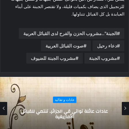
للزنجبيل الذى يضاف بكميات قليلة، ولا تقتصر الجبنة على أبناء
العبابدة بل كل القبائل تتناولها.
الجبنة"..مشروب الحزن والفرح لدى القبائل العربية
دعاء رحيل
صوت القبائل العربية
مشروب الجبنة
مشروب الجبنة للضيوف
عادات و تقاليد
أبرزها “الأحلاف” و”القلائد”.. روابط القبائل في
سيناء