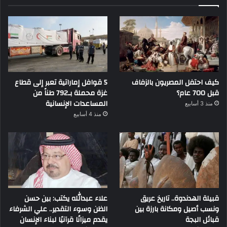
كيف احتفل المصريون بالزفاف
5 قوافل إماراتية تعبر إلى قطاع
قبل 700 عام؟
غزة محملة بـ792 طناً من
المساعدات الإنسانية
منذ 3 أسابيع
منذ 4 أسابيع
قبيلة الهدندوة.. تاريخ عريق
علاء عبدالله يكتب: بين حسن
ونسب أصيل ومكانة بارزة بين
الظن وسوء التقدير.. علي الشرفاء
قبائل البجة
يقدم ميزانًا قرآنيًا لبناء الإنسان