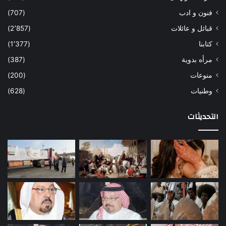
فنون و ادب
(707)
قبائل و عائلات
(2٬857)
كتابنا
(1٬377)
مرأه بدوية
(387)
منوعات
(200)
وطنيات
(628)
التحديثات