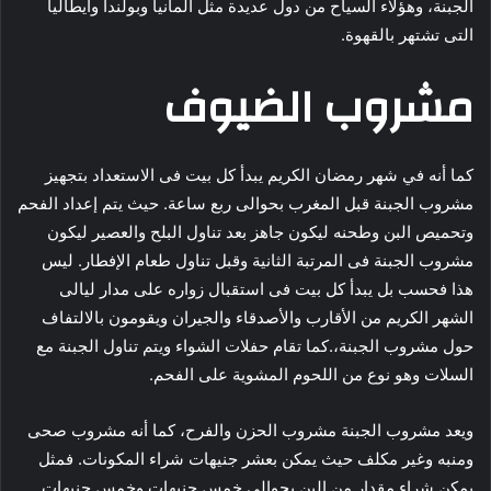
الجبنة، وهؤلاء السياح من دول عديدة مثل ألمانيا وبولندا وايطاليا
التى تشتهر بالقهوة.
مشروب الضيوف
كما أنه في شهر رمضان الكريم يبدأ كل بيت فى الاستعداد بتجهيز
مشروب الجبنة قبل المغرب بحوالى ربع ساعة. حيث يتم إعداد الفحم
وتحميص البن وطحنه ليكون جاهز بعد تناول البلح والعصير ليكون
مشروب الجبنة فى المرتبة الثانية وقبل تناول طعام الإفطار. ليس
هذا فحسب بل يبدأ كل بيت فى استقبال زواره على مدار ليالى
الشهر الكريم من الأقارب والأصدقاء والجيران ويقومون بالالتفاف
حول مشروب الجبنة،.كما تقام حفلات الشواء ويتم تناول الجبنة مع
السلات وهو نوع من اللحوم المشوية على الفحم.
ويعد مشروب الجبنة مشروب الحزن والفرح، كما أنه مشروب صحى
ومنبه وغير مكلف حيث يمكن بعشر جنيهات شراء المكونات. فمثل
يمكن شراء مقدار من البن بحوالى خمس جنيهات وخمس جنيهات