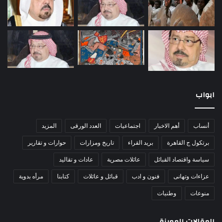
ابواب
أنساب
أهم الاخبار
اجتماعيات
العدد الورقى
المزيد
برتكول ج القاهرة
بريد القراء
تاريخ ومزارات
حوارات و تقارير
سياسة واقتصاد القبائل
عائلات مصرية
عادات و تقاليد
عزاءات وتهانى
فنون و ادب
قبائل و عائلات
كتابنا
مرأه بدوية
منوعات
وطنيات
المقالات المميزة