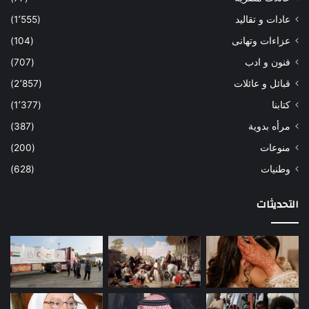
عادات و تقاليد
(1٬555)
عزاءات وتهانى
(104)
فنون و ادب
(707)
قبائل و عائلات
(2٬857)
كتابنا
(1٬377)
مرأه بدوية
(387)
منوعات
(200)
وطنيات
(628)
التحديثات