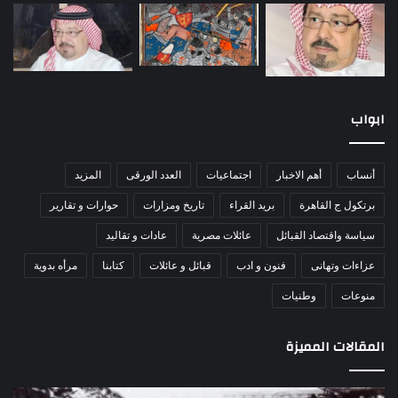
ابواب
أنساب
أهم الاخبار
اجتماعيات
العدد الورقى
المزيد
برتكول ج القاهرة
بريد القراء
تاريخ ومزارات
حوارات و تقارير
سياسة واقتصاد القبائل
عائلات مصرية
عادات و تقاليد
عزاءات وتهانى
فنون و ادب
قبائل و عائلات
كتابنا
مرأه بدوية
منوعات
وطنيات
المقالات المميزة
مذبحة
اللو