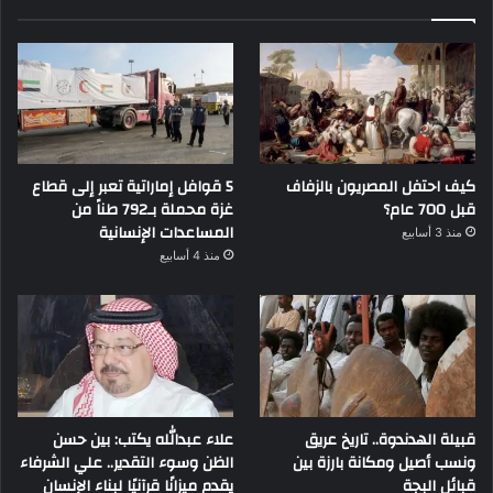
كيف احتفل المصريون بالزفاف
5 قوافل إماراتية تعبر إلى قطاع
قبل 700 عام؟
غزة محملة بـ792 طناً من
المساعدات الإنسانية
منذ 3 أسابيع
منذ 4 أسابيع
قبيلة الهدندوة.. تاريخ عريق
علاء عبدالله يكتب: بين حسن
ونسب أصيل ومكانة بارزة بين
الظن وسوء التقدير.. علي الشرفاء
قبائل البجة
يقدم ميزانًا قرآنيًا لبناء الإنسان