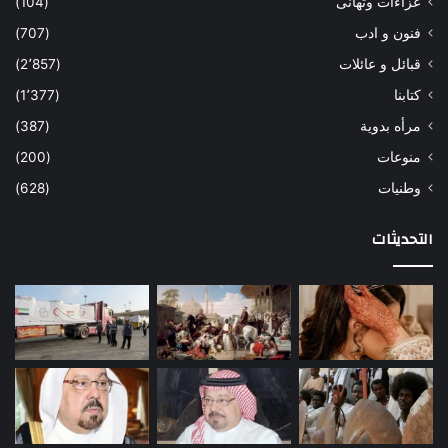
عزاءات وتهانى
(104)
فنون و ادب
(707)
قبائل و عائلات
(2٬857)
كتابنا
(1٬377)
مرأه بدوية
(387)
منوعات
(200)
وطنيات
(628)
التحديثات