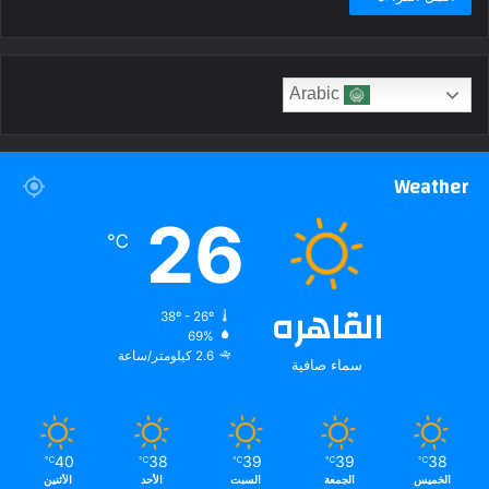
Arabic
Weather
26
℃
القاهره
38º - 26º
69%
2.6 كيلومتر/ساعة
سماء صافية
40
38
39
39
38
℃
℃
℃
℃
℃
الخميس
الجمعة
السبت
الأحد
الأثنين