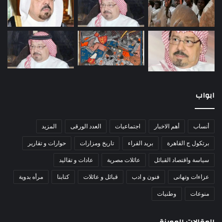
ابواب
أنساب
أهم الاخبار
اجتماعيات
العدد الورقى
المزيد
برتكول ج القاهرة
بريد القراء
تاريخ ومزارات
حوارات و تقارير
سياسة واقتصاد القبائل
عائلات مصرية
عادات و تقاليد
عزاءات وتهانى
فنون و ادب
قبائل و عائلات
كتابنا
مرأه بدوية
منوعات
وطنيات