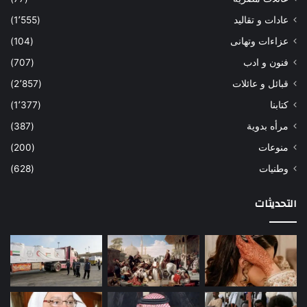
عادات و تقاليد
(1٬555)
عزاءات وتهانى
(104)
فنون و ادب
(707)
قبائل و عائلات
(2٬857)
كتابنا
(1٬377)
مرأه بدوية
(387)
منوعات
(200)
وطنيات
(628)
التحديثات