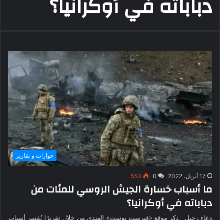
دباباته في أوكرانيا؟
حوارات و تقارير
17 أبريل، 2022
0
553
ما أسباب خسارة الجيش الروسي للمئات من
دباباته في أوكرانيا؟
دعاء رحيل ذكر موقع «فيرست بوست» الهندي من خلال تقريرًا يُفسر أسباب