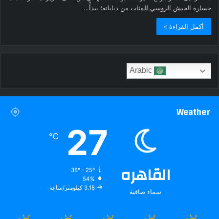
خسارة الجيش الروسي للمئات من دباباته؛ يبدأْ…
أكمل القراءة »
Arabic
Weather
27
℃
القاهره
38º - 25º
54%
3.18 كيلومتر/ساعة
سماء صافية