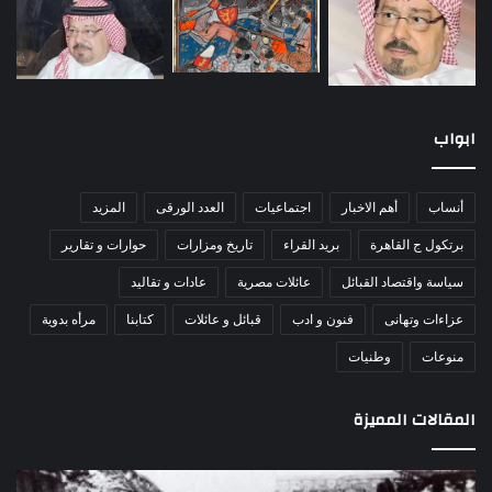
ابواب
أنساب
أهم الاخبار
اجتماعيات
العدد الورقى
المزيد
برتكول ج القاهرة
بريد القراء
تاريخ ومزارات
حوارات و تقارير
سياسة واقتصاد القبائل
عائلات مصرية
عادات و تقاليد
عزاءات وتهانى
فنون و ادب
قبائل و عائلات
كتابنا
مرأه بدوية
منوعات
وطنيات
المقالات المميزة
مذبحة
اللو