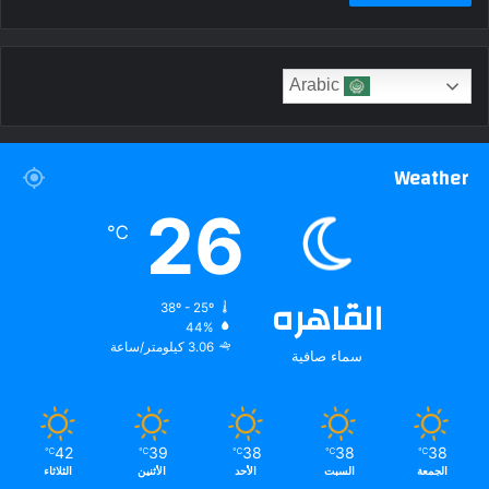
Arabic
Weather
26
℃
القاهره
38º - 25º
44%
3.06 كيلومتر/ساعة
سماء صافية
42
39
38
38
38
℃
℃
℃
℃
℃
الجمعة
السبت
الأحد
الأثنين
الثلاثاء