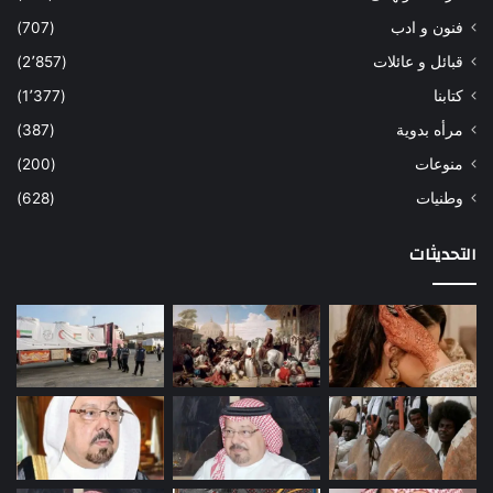
فنون و ادب
(707)
قبائل و عائلات
(2٬857)
كتابنا
(1٬377)
مرأه بدوية
(387)
منوعات
(200)
وطنيات
(628)
التحديثات