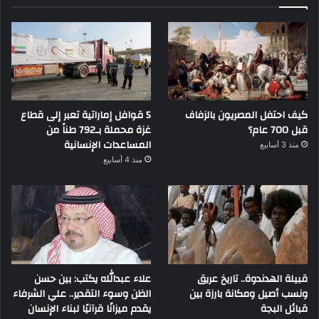
كيف احتفل المصريون بالزفاف
5 قوافل إماراتية تعبر إلى قطاع
قبل 700 عام؟
غزة محملة بـ792 طناً من
المساعدات الإنسانية
منذ 3 أسابيع
منذ 4 أسابيع
قبيلة الهدندوة.. تاريخ عريق
علاء عبدالله يكتب: بين حسن
ونسب أصيل ومكانة بارزة بين
الظن وسوء التقدير.. علي الشرفاء
قبائل البجة
يقدم ميزانًا قرآنيًا لبناء الإنسان