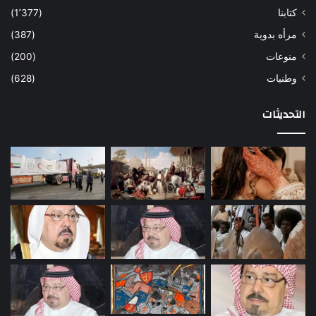
كتابنا
(1٬377)
مرأه بدوية
(387)
منوعات
(200)
وطنيات
(628)
التحديثات