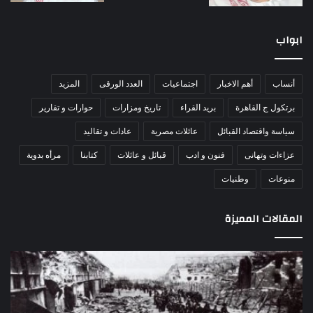
ابواب
أنساب
أهم الاخبار
اجتماعيات
العدد الورقى
المزيد
برتكول ج القاهرة
بريد القراء
تاريخ ومزارات
حوارات و تقارير
سياسة واقتصاد القبائل
عائلات مصرية
عادات و تقاليد
عزاءات وتهانى
فنون و ادب
قبائل و عائلات
كتابنا
مرأه بدوية
منوعات
وطنيات
المقالات المميزة
مذبحة
اللو
اللد..
دكت
القصة
را
الكاملة
عبد