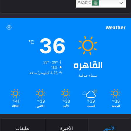
Arabic
Weather
36
℃
القاهره
38º - 29º
18%
4.23 كيلومتر/ساعة
سماء صافية
41
39
38
39
38
℃
℃
℃
℃
℃
الجمعة
السبت
الأحد
الأثنين
الثلاثاء
الأشهر
الأخيرة
تعليقات