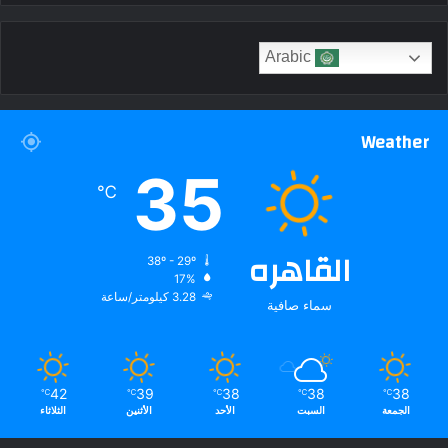
Arabic
Weather
35
℃
القاهره
38º - 29º
17%
3.28 كيلومتر/ساعة
سماء صافية
42
39
38
38
38
℃
℃
℃
℃
℃
الجمعة
السبت
الأحد
الأثنين
الثلاثاء