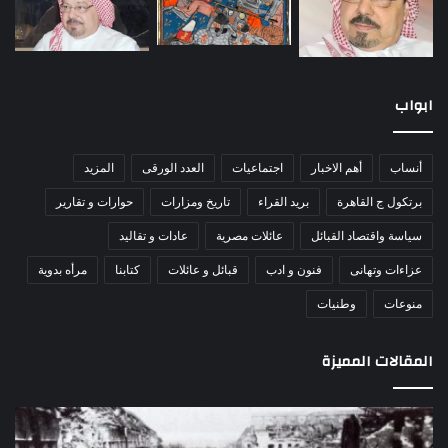
ابواب
أنساب
أهم الاخبار
اجتماعيات
العدد الورقى
المزيد
برتكول ج القاهرة
بريد القراء
تاريخ ومزارات
حوارات و تقارير
سياسة واقتصاد القبائل
عائلات مصرية
عادات و تقاليد
عزاءات وتهانى
فنون و ادب
قبائل و عائلات
كتابنا
مرأه بدوية
منوعات
وطنيات
المقالات المميزة
مذبحة
اللو
اللد..
دكت