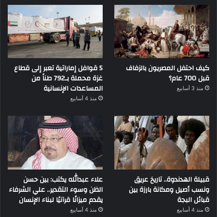
كيف احتفل المصريون بالزفاف
5 قوافل إماراتية تعبر إلى قطاع
قبل 700 عام؟
غزة محملة بـ792 طناً من
المساعدات الإنسانية
منذ 3 أسابيع
منذ 4 أسابيع
قبيلة الهدندوة.. تاريخ عريق
علاء عبدالله يكتب: بين حسن
ونسب أصيل ومكانة بارزة بين
الظن وسوء التقدير.. علي الشرفاء
قبائل البجة
يقدم ميزانًا قرآنيًا لبناء الإنسان
منذ 4 أسابيع
منذ 4 أسابيع