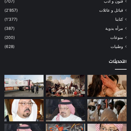
فنون و ادب
(707)
قبائل و عائلات
(2٬857)
كتابنا
(1٬377)
مرأه بدوية
(387)
منوعات
(200)
وطنيات
(628)
التحديثات