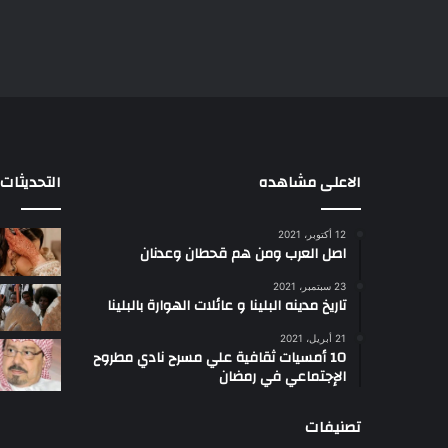
الاعلى مشاهده
التحديثات
12 أكتوبر، 2021
ا
اصل العرب ومن هم قحطان وعدنان
ع
ج
23 سبتمبر، 2021
ب
تاريخ مدينه البلينا و عائلات الهوارة بالبلينا
أ
21 أبريل، 2021
س
10 أمسيات ثقافية علي مسرح نادي مطروح
ل
الإجتماعي في رمضان
ت
ب
تصنيفات
ب