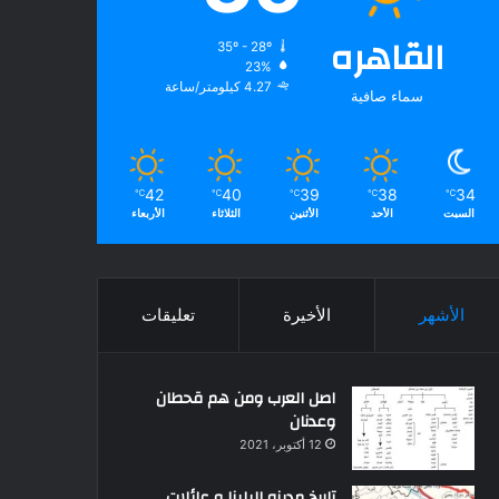
القاهره
35º - 28º
23%
4.27 كيلومتر/ساعة
سماء صافية
42
40
39
38
34
℃
℃
℃
℃
℃
السبت
الأحد
الأثنين
الثلاثاء
الأربعاء
الأشهر
الأخيرة
تعليقات
اصل العرب ومن هم قحطان
وعدنان
12 أكتوبر، 2021
تاريخ مدينه البلينا و عائلات