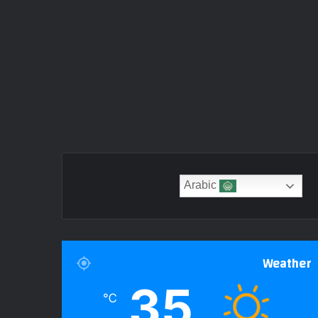
Arabic
Weather
35
℃