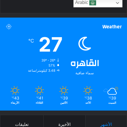
Arabic
Weather
27
℃
القاهره
39º - 26º
57%
3.48 كيلومتر/ساعة
سماء صافية
43
41
39
38
39
℃
℃
℃
℃
℃
السبت
الأحد
الأثنين
الثلاثاء
الأربعاء
الأشهر
الأخيرة
تعليقات