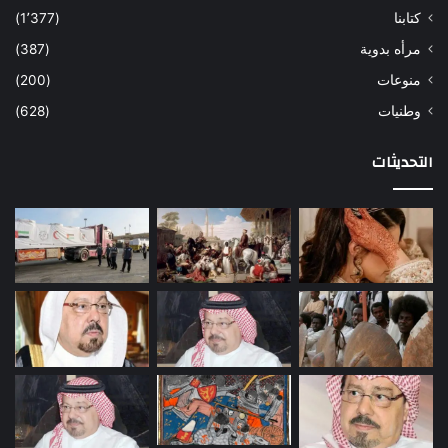
كتابنا
(1٬377)
مرأه بدوية
(387)
منوعات
(200)
وطنيات
(628)
التحديثات