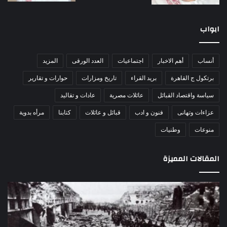
ابواب
أنساب
أهم الاخبار
اجتماعيات
العدد الورقى
المزيد
برتكول ج القاهرة
بريد القراء
تاريخ ومزارات
حوارات و تقارير
سياسة واقتصاد القبائل
عائلات مصرية
عادات و تقاليد
عزاءات وتهانى
فنون و ادب
قبائل و عائلات
كتابنا
مرأه بدوية
منوعات
وطنيات
المقالات المميزة
مذبحة
اللو
اللد..
دكت
القصة
را
الكاملة
عبد