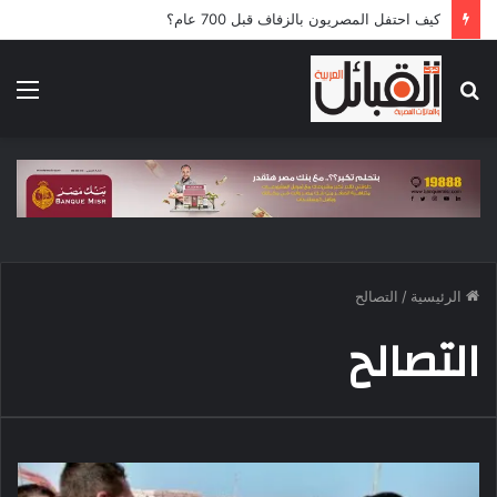
كيف احتفل المصريون بالزفاف قبل 700 عام؟
بحث
الق
عن
الرئيسية
/
التصالح
التصالح