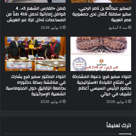
السفير عبدالله بن ناصر الرحبي،
ضمن «الفارس الشهم 3».. 4
سفير سلطنة عُمان لدى جمهورية
قوافل إماراتية تحمل 416 طناً من
مصر العربية
المساعدات تدخل غزة عبر العريش
منذ 4 أسابيع
5 يوليو، 2026
اللواء سمير فرج: دعوة المشاركة
اللواء الدكتور سمير فرج يشارك
في افتتاح القيادة الاستراتيجية
في مناقشة رسالة دكتوراه
بحضور الرئيس السيسي أعظم
بجامعة الزقازيق حول الدبلوماسية
تشريف في حياتي
الشعبية الإسرائيلية
5 يوليو، 2026
4 يوليو، 2026
اترك تعليقاً