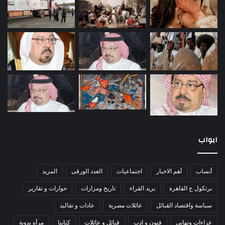
ابواب
أنساب
أهم الاخبار
اجتماعيات
العدد الورقى
المزيد
برتكول ج القاهرة
بريد القراء
تاريخ ومزارات
حوارات و تقارير
سياسة واقتصاد القبائل
عائلات مصرية
عادات و تقاليد
عزاءات وتهانى
فنون و ادب
قبائل و عائلات
كتابنا
مرأه بدوية