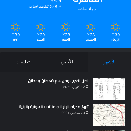
73%
3.46 كيلومتر/ساعة
سماء صافية
39
39
38
38
39
℃
℃
℃
℃
℃
الأربعاء
الخميس
الجمعة
السبت
الأحد
الأشهر
الأخيرة
تعليقات
اصل العرب ومن هم قحطان وعدنان
12 أكتوبر، 2021
تاريخ مدينه البلينا و عائلات الهوارة بالبلينا
23 سبتمبر، 2021