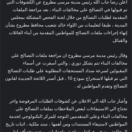
أعلن رضا جاب الله رئيس مدينة مرسى مطروح عن الكشوفات التي
تم قبولها في التصالح علي مخالفات البناء ، بعد مراجعة الملفات
المقدمة لطلبات التصالح من خلال لجنة الفحص المشكلة بمجلس
المدينة ، طبقا لتعليمات من اللواء خالد شعيب محافظ مطروح بشأن
إنهاء إجراءات ملفات التصالح للمواطنين المقدمة من أبناء العائلات
والقبائل.
وقال رئيس مدينة مرسي مطروح ان مراجعة ملفات التصالح علي
مخالفات البناء تتم بشكل دوري ، والتي أسفرت عن أسماء
المقبولين لسرعة سداد المستحقات المطلوبة علي طلبات التصالح
التي تم قبلها لاستخراج نموذج 10 ، قبل أصدر اللائحة الجديدة لقانون
التصالح وتقدم المواطنين له .
وأشار جاب الله الي الاعلان عن كشوفات الطلبات المرفوضة واخر
تحتاج الي الاستيفاءات لبعض الملاحظات بملفات التصالح علي
مخالفات البناء وعلي المتقدمين التوجه للمركز التكنولوجي لخدمة
المواطنين لاستيفاء المستندات ومن أهمها ، سند ملكية ، اثبات تاريخ
المخالفة ، وتوفير خرائط مساحية، واحداثيات ، وعدم دفع أقساط