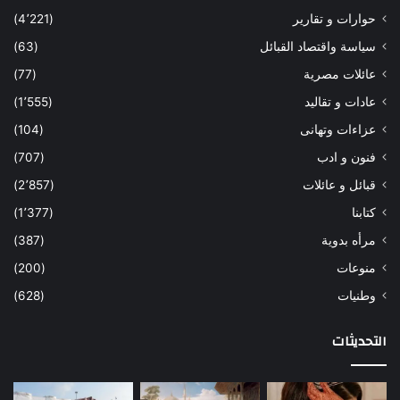
حوارات و تقارير
(4٬221)
سياسة واقتصاد القبائل
(63)
عائلات مصرية
(77)
عادات و تقاليد
(1٬555)
عزاءات وتهانى
(104)
فنون و ادب
(707)
قبائل و عائلات
(2٬857)
كتابنا
(1٬377)
مرأه بدوية
(387)
منوعات
(200)
وطنيات
(628)
التحديثات