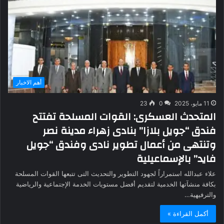
أهم الاخبار
11 مايو، 2025
0
23
المتحدث العسكرى: القوات المسلحة تفتتح
فندق “جويل بلازا” بنادى زهراء مدينة نصر
وتنتهى من أعمال تطوير نادى وفندق “جويل
فايد” بالإسماعيلية
علاء عبدالله استمراراً لجهود التطوير والتحديث التى تتبعها القوات المسلحة
بكافة منشآتها الخدمية لتقديم أفضل مستويات الخدمة الإجتماعية والرياضية
والترفيهية…
أكمل القراءة »