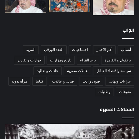
ابواب
أنساب
أهم الاخبار
اجتماعيات
العدد الورقى
المزيد
برتكول ج القاهرة
بريد القراء
تاريخ ومزارات
حوارات و تقارير
سياسة واقتصاد القبائل
عائلات مصرية
عادات و تقاليد
عزاءات وتهانى
فنون و ادب
قبائل و عائلات
كتابنا
مرأه بدوية
منوعات
وطنيات
المقالات المميزة
اللواء
الأ
دكتور
العا