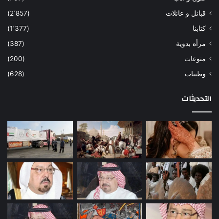
قبائل و عائلات
(2٬857)
كتابنا
(1٬377)
مرأه بدوية
(387)
منوعات
(200)
وطنيات
(628)
التحديثات