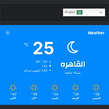
Arabic
Weather
25
℃
القاهره
38º - 25º
73%
2.84 كيلومتر/ساعة
سماء صافية
40
38
39
39
38
℃
℃
℃
℃
℃
الخميس
الجمعة
السبت
الأحد
الأثنين