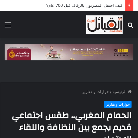
كيف احتفل المصريون بالزفاف قبل 700 عام؟
بحث
الق
عن
الرئيسية
/
حوارات و تقارير
حوارات و تقارير
الحمام المغربي.. طقس اجتماعي
قديم يجمع بين النظافة واللقاء