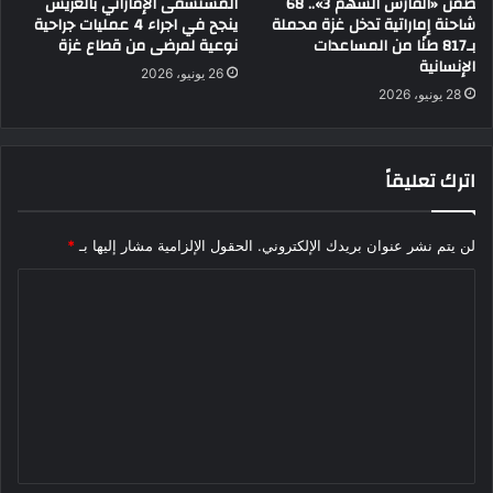
ضمن «الفارس الشهم 3».. 68
المستشفى الإماراتي بالعريش
شاحنة إماراتية تدخل غزة محملة
ينجح في اجراء 4 عمليات جراحية
بـ817 طنًا من المساعدات
نوعية لمرضى من قطاع غزة
الإنسانية
26 يونيو، 2026
28 يونيو، 2026
اترك تعليقاً
لن يتم نشر عنوان بريدك الإلكتروني.
الحقول الإلزامية مشار إليها بـ
*
ا
ل
ت
ع
ل
ي
ق