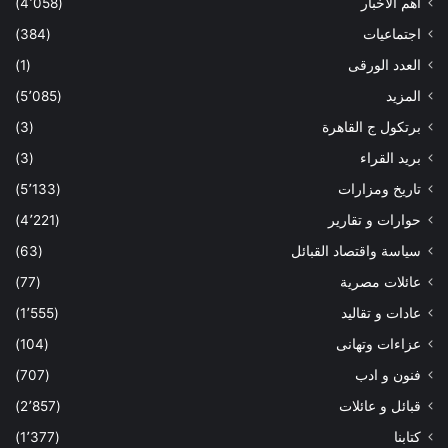
أهم الاخبار
(4٬058)
اجتماعيات
(384)
العدد الورقى
(1)
المزيد
(5٬085)
برتكول ج القاهرة
(3)
بريد القراء
(3)
تاريخ ومزارات
(5٬133)
حوارات و تقارير
(4٬221)
سياسة واقتصاد القبائل
(63)
عائلات مصرية
(77)
عادات و تقاليد
(1٬555)
عزاءات وتهانى
(104)
فنون و ادب
(707)
قبائل و عائلات
(2٬857)
كتابنا
(1٬377)