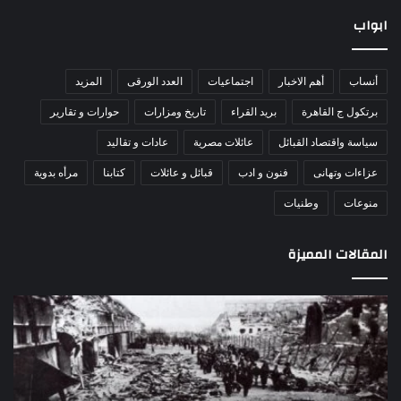
ابواب
أنساب
أهم الاخبار
اجتماعيات
العدد الورقى
المزيد
برتكول ج القاهرة
بريد القراء
تاريخ ومزارات
حوارات و تقارير
سياسة واقتصاد القبائل
عائلات مصرية
عادات و تقاليد
عزاءات وتهانى
فنون و ادب
قبائل و عائلات
كتابنا
مرأه بدوية
منوعات
وطنيات
المقالات المميزة
اللواء
الأ
دكتور
العا
راضي
للهل
عبدالمعطي
الأ
يكتب:
الإم
30
يتف