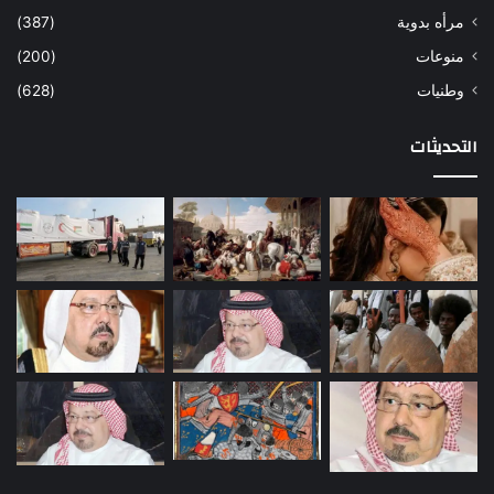
مرأه بدوية
(387)
منوعات
(200)
وطنيات
(628)
التحديثات