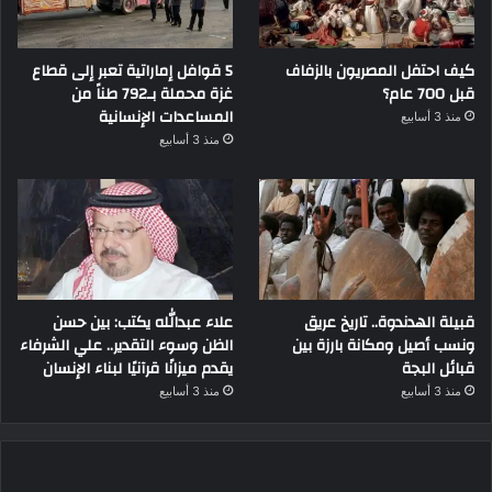
كيف احتفل المصريون بالزفاف
5 قوافل إماراتية تعبر إلى قطاع
قبل 700 عام؟
غزة محملة بـ792 طناً من
المساعدات الإنسانية
منذ 3 أسابيع
منذ 3 أسابيع
قبيلة الهدندوة.. تاريخ عريق
علاء عبدالله يكتب: بين حسن
ونسب أصيل ومكانة بارزة بين
الظن وسوء التقدير.. علي الشرفاء
قبائل البجة
يقدم ميزانًا قرآنيًا لبناء الإنسان
منذ 3 أسابيع
منذ 3 أسابيع