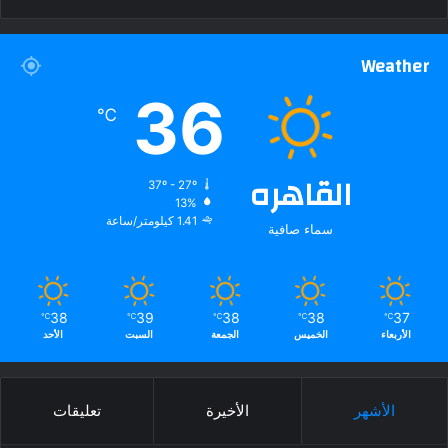
Weather
36
℃
القاهره
37º - 27º
13%
1.41 كيلومتر/ساعة
سماء صافية
38
39
38
38
37
℃
℃
℃
℃
℃
الأربعاء
الخميس
الجمعة
السبت
الأحد
الأشهر
الأخيرة
تعليقات