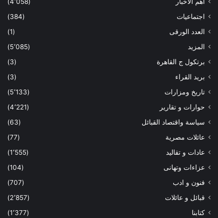
أهم الاخبار
(4٬058)
اجتماعيات
(384)
العدد الورقى
(1)
المزيد
(5٬085)
برتكول ج القاهرة
(3)
بريد القراء
(3)
تاريخ ومزارات
(5٬133)
حوارات و تقارير
(4٬221)
سياسة واقتصاد القبائل
(63)
عائلات مصرية
(77)
عادات و تقاليد
(1٬555)
عزاءات وتهانى
(104)
فنون و ادب
(707)
قبائل و عائلات
(2٬857)
كتابنا
(1٬377)