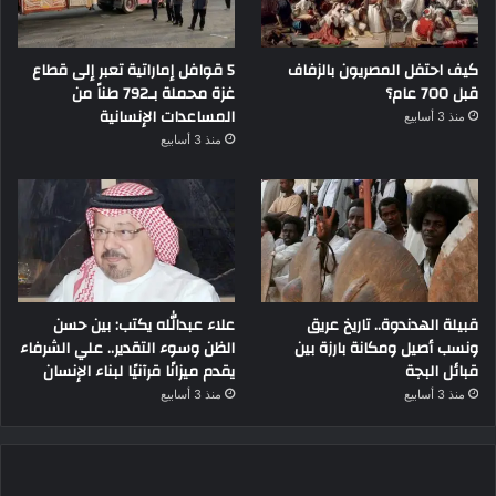
كيف احتفل المصريون بالزفاف
5 قوافل إماراتية تعبر إلى قطاع
قبل 700 عام؟
غزة محملة بـ792 طناً من
المساعدات الإنسانية
منذ 3 أسابيع
منذ 3 أسابيع
قبيلة الهدندوة.. تاريخ عريق
علاء عبدالله يكتب: بين حسن
ونسب أصيل ومكانة بارزة بين
الظن وسوء التقدير.. علي الشرفاء
قبائل البجة
يقدم ميزانًا قرآنيًا لبناء الإنسان
منذ 3 أسابيع
منذ 3 أسابيع