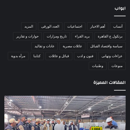
ابواب
أنساب
أهم الاخبار
اجتماعيات
العدد الورقى
المزيد
برتكول ج القاهرة
بريد القراء
تاريخ ومزارات
حوارات و تقارير
سياسة واقتصاد القبائل
عائلات مصرية
عادات و تقاليد
عزاءات وتهانى
فنون و ادب
قبائل و عائلات
كتابنا
مرأه بدوية
منوعات
وطنيات
المقالات المميزة
الأمين
الش
العام
عبد
للهلال
جها
الأحمر
بطو
الإماراتي
أبنا
يتفقد
سين