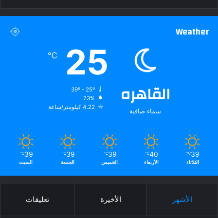
Weather
25
℃
القاهره
39º - 25º
73%
4.22 كيلومتر/ساعة
سماء صافية
39
39
39
40
39
℃
℃
℃
℃
℃
الثلاثاء
الأربعاء
الخميس
الجمعة
السبت
الأشهر
الأخيرة
تعليقات