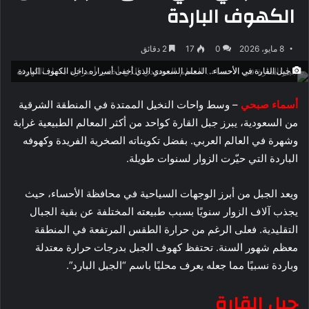
الكهوف الباردة
8 مايو، 2026
0
17
2 دقائق
جبل القارة في الأحساء.. المعلم السعودي الذي أخفى أسراره داخل الكهوف الباردة
أسماء صبحي
– وسط واحات النخيل الممتدة في المنطقة الشرقية
من السعودية، يبرز جبل القارة كواحد من أكثر المعالم الطبيعية غرابة
وشهرة في العالم العربي. بفضل تكويناته الصخرية الفريدة وكهوفه
الباردة التي حيّرت الزوار لسنوات طويلة.
ويعد الجبل من أبرز الوجهات السياحية في محافظة الأحساء، حيث
يجذب آلاف الزوار سنويًا بسبب طبيعته المختلفة عن بقية الجبال
التقليدية. فعلى الرغم من حرارة الطقس المرتفعة في المنطقة
معظم شهور السنة. تحتفظ كهوف الجبل بدرجات حرارة معتدلة
وباردة نسبيًا مما جعله يعرف محليًا باسم “الجبل البارد”.
جبل القارة