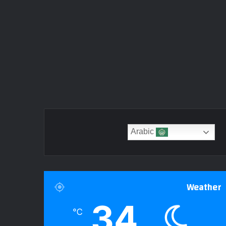
Arabic
Weather
34
℃