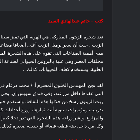
كتب – حاتم عبدالهادي السيد
تعد شجرة الزيتون المباركة، هي الهوية التي تميز سين
الزيت ، حيث أن سعر برميل الزيت أغلى أضعافا مضاعفة
مدى أهمية الصناعات التي تقوم على هذه الشجرة المبار
مخلفات العصر وهي غنية بالبروتين الحيواني لصناعة 
الطبية، وتستخدم كعلف للحيوانات كذلك، .
لقد نجح المهندس الخلوق المحترم أ. / محمد درغام في
التي عقدها داخل مزرعته، وفي فندق سويس إن، وفي قا
زيت الزيتون رسخ من خلالها هذه الثقافة، واستقدم خبر
تدريبية، ومؤتمرات سنوية أتت ثمارها، ووزع أعدادات كب
والمزارع، ونشر زراعة هذه الشجرة التي تدر دخلا كبير
وكل من داخل بيته قطعة فضاء، أو حديقة صغيرة كذلك.