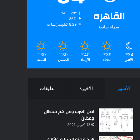
القاهره
34º - 28º
36%
8.29 كيلومتر/ساعة
سماء صافية
39
39
40
39
34
℃
℃
℃
℃
℃
الأثنين
الثلاثاء
الأربعاء
الخميس
الجمعة
الأشهر
الأخيرة
تعليقات
اصل العرب ومن هم قحطان
وعدنان
12 أكتوبر، 2021
تاريخ مدينه البلينا و عائلات