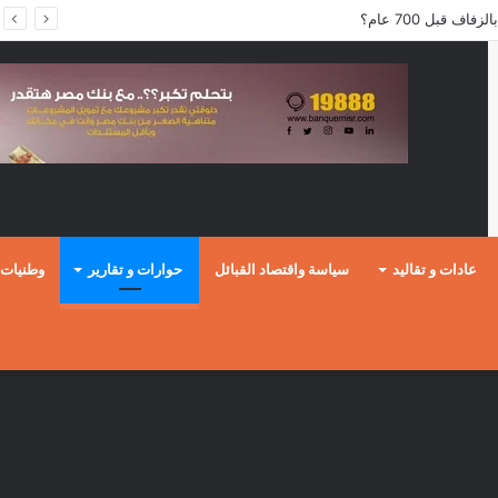
ف قبل 700 عام؟
عادات و تقاليد
سياسة واقتصاد القبائل
حوارات و تقارير
وطنيات