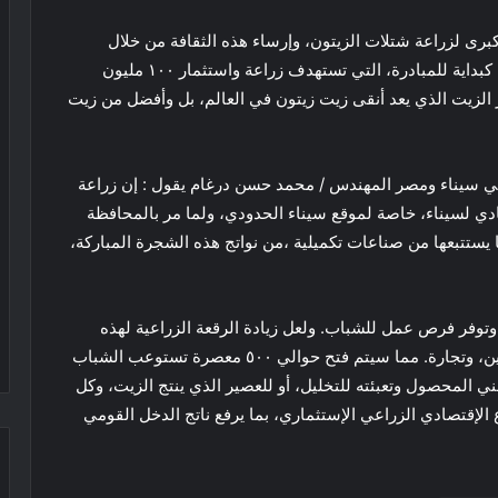
رى لزراعة شتلات الزيتون، وإرساء هذه الثقافة من خلال
استقدامه المتخصصين، وبدأ توزيع حوالي مليون شجرة كبداية للمبادرة، التي تستهدف زراعة واستثمار ١٠٠ مليون
 الزيت الذي يعد أنقى زيت زيتون في العالم، بل وأفضل من زيت
ن في سيناء ومصر المهندس / محمد حسن درغام يقول : إن زراعة
ي لسيناء، خاصة لموقع سيناء الحدودي، ولما مر بالمحافظة
 يستتبعها من صناعات تكميلية ،من نواتج هذه الشجرة المباركة،
توفر فرص عمل للشباب. ولعل زيادة الرقعة الزراعية لهذه
الشجرة سيفتح فرص العمل للجميع : من عمالة، وتشوين، وتجارة. مما سيتم فتح حوالي ٥٠٠ معصرة تستوعب الشباب
ني المحصول وتعبئته للتخليل، أو للعصير الذي ينتج الزيت، وكل
الإقتصادي الزراعي الإستثماري، بما يرفع ناتج الدخل القومي