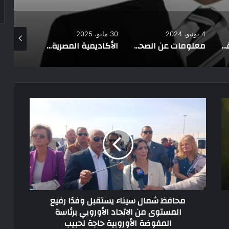
30 مايو، 2025
12 فبراير، 2025
13 أكتوبر، 2024
معلومات عن الصحابى الجليل الحارث بن الصمة
الأكاديمية المصرية للفنون بروما تفتح آفاق التعاون الثقافي: من هليوبوليس إلى العاصمة الجديدة
ممشى ديليسبس في بورسعيد.. شاهد على التاريخ وأيقونة العشاق
محافظ شمال سيناء يستقبل وفدًا رفيع
المستوى من الاتحاد الأوروبي برئاسة
المفوضة الأوروبية حاجة لحبيب