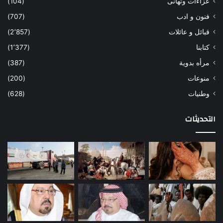
عزاءات وتهانى
(104)
فنون و ادب
(707)
قبائل و عائلات
(2٬857)
كتابنا
(1٬377)
مرأه بدوية
(387)
منوعات
(200)
وطنيات
(628)
التحديثات