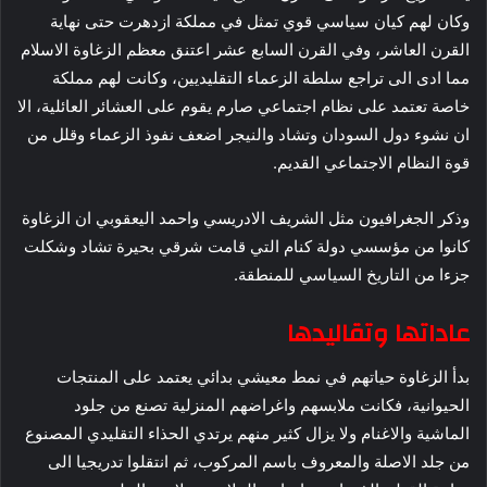
وكان لهم كيان سياسي قوي تمثل في مملكة ازدهرت حتى نهاية
القرن العاشر، وفي القرن السابع عشر اعتنق معظم الزغاوة الاسلام
مما ادى الى تراجع سلطة الزعماء التقليديين، وكانت لهم مملكة
خاصة تعتمد على نظام اجتماعي صارم يقوم على العشائر العائلية، الا
ان نشوء دول السودان وتشاد والنيجر اضعف نفوذ الزعماء وقلل من
قوة النظام الاجتماعي القديم.
وذكر الجغرافيون مثل الشريف الادريسي واحمد اليعقوبي ان الزغاوة
كانوا من مؤسسي دولة كنام التي قامت شرقي بحيرة تشاد وشكلت
جزءا من التاريخ السياسي للمنطقة.
عاداتها وتقاليدها
بدأ الزغاوة حياتهم في نمط معيشي بدائي يعتمد على المنتجات
الحيوانية، فكانت ملابسهم واغراضهم المنزلية تصنع من جلود
الماشية والاغنام ولا يزال كثير منهم يرتدي الحذاء التقليدي المصنوع
من جلد الاصلة والمعروف باسم المركوب، ثم انتقلوا تدريجيا الى