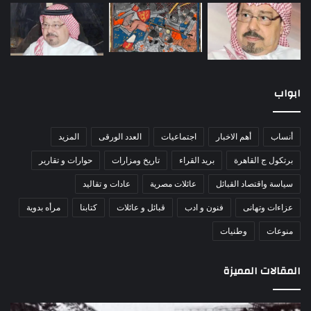
ابواب
أنساب
أهم الاخبار
اجتماعيات
العدد الورقى
المزيد
برتكول ج القاهرة
بريد القراء
تاريخ ومزارات
حوارات و تقارير
سياسة واقتصاد القبائل
عائلات مصرية
عادات و تقاليد
عزاءات وتهانى
فنون و ادب
قبائل و عائلات
كتابنا
مرأه بدوية
منوعات
وطنيات
المقالات المميزة
اللواء
الأ