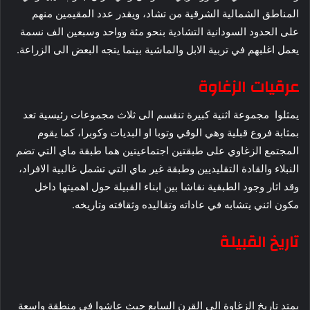
المناطق الشمالية الشرقية من تشاد، ويقدر عدد المقيمين منهم
على الحدود السودانية التشادية بنحو مئة وواحد وسبعين الف نسمة
يعمل اغلبهم في تربية الابل والماشية بينما يتجه البعض الى الزراعة.
عرقيات الزغاوة
يمثلوا مجموعة اثنية كبيرة تنقسم الى ثلاث مجموعات رئيسية تعد
بمثابة فروع قبلية وهي الوقي وتوبا او البديات وكوبرا، كما يقوم
المجتمع الزغاوي على طبقتين اجتماعيتين هما طبقة ماي التي تضم
النبلاء والقادة التقليديين وطبقة غير ماي التي تشمل غالبية الافراد،
وقد اثار وجود الطبقية نقاشا بين ابناء القبيلة حول اهميتها داخل
مكون اثني يتشابه في عاداته وتقاليده وثقافته وتاريخه.
تاريخ القبيلة
يمتد تاريخ الزغاوة الى القرن السابع حيث عاشوا في منطقة واسعة