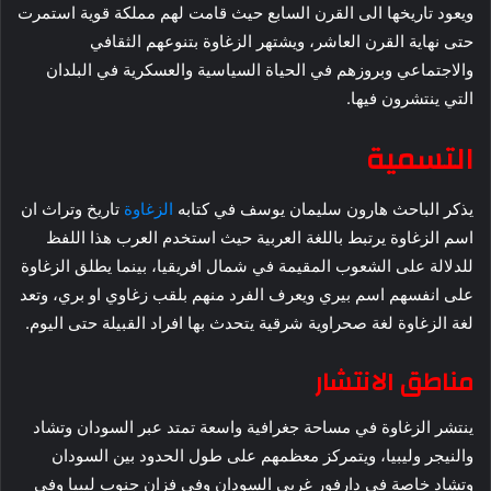
ويعود تاريخها الى القرن السابع حيث قامت لهم مملكة قوية استمرت
حتى نهاية القرن العاشر، ويشتهر الزغاوة بتنوعهم الثقافي
والاجتماعي وبروزهم في الحياة السياسية والعسكرية في البلدان
التي ينتشرون فيها.
التسمية
يذكر الباحث هارون سليمان يوسف في كتابه
الزغاوة
تاريخ وتراث ان
اسم الزغاوة يرتبط باللغة العربية حيث استخدم العرب هذا اللفظ
للدلالة على الشعوب المقيمة في شمال افريقيا، بينما يطلق الزغاوة
على انفسهم اسم بيري ويعرف الفرد منهم بلقب زغاوي او بري، وتعد
لغة الزغاوة لغة صحراوية شرقية يتحدث بها افراد القبيلة حتى اليوم.
مناطق الانتشار
ينتشر الزغاوة في مساحة جغرافية واسعة تمتد عبر السودان وتشاد
والنيجر وليبيا، ويتمركز معظمهم على طول الحدود بين السودان
وتشاد خاصة في دارفور غربي السودان وفي فزان جنوب ليبيا وفي