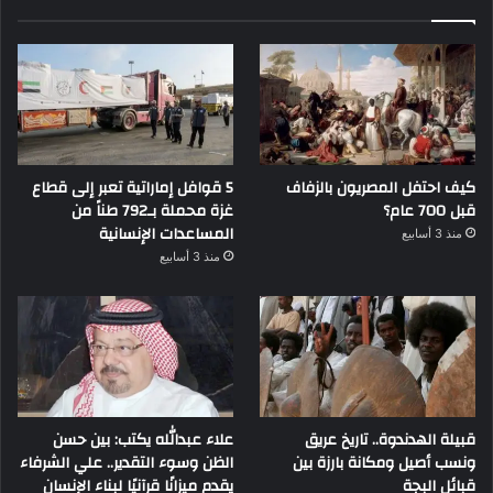
كيف احتفل المصريون بالزفاف
5 قوافل إماراتية تعبر إلى قطاع
قبل 700 عام؟
غزة محملة بـ792 طناً من
المساعدات الإنسانية
منذ 3 أسابيع
منذ 3 أسابيع
قبيلة الهدندوة.. تاريخ عريق
علاء عبدالله يكتب: بين حسن
ونسب أصيل ومكانة بارزة بين
الظن وسوء التقدير.. علي الشرفاء
قبائل البجة
يقدم ميزانًا قرآنيًا لبناء الإنسان