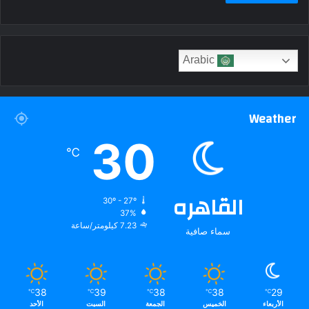
Arabic
Weather
30
℃
القاهره
30º - 27º
37%
7.23 كيلومتر/ساعة
سماء صافية
38
39
38
38
29
℃
℃
℃
℃
℃
الأربعاء
الخميس
الجمعة
السبت
الأحد