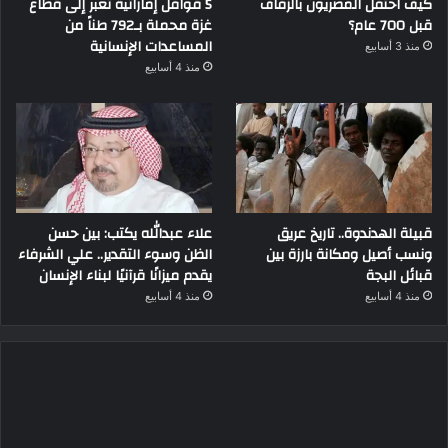
كيف احتفل المصريون بالزفاف
5 قوافل إماراتية تعبر إلى قطاع
قبل 700 عام؟
غزة محملة بـ792 طناً من
المساعدات الإنسانية
منذ 3 أسابيع
منذ 4 أسابيع
قبيلة الهدندوة.. تاريخ عريق
علاء عبدالله يكتب: بين حسن
ونسب أصيل ومكانة بارزة بين
الظن وسوء التقدير.. علي الشرفاء
قبائل البجة
يقدم ميزانًا قرآنيًا لبناء الإنسان
منذ 4 أسابيع
منذ 4 أسابيع