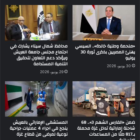
«ملحمة وطنية خالدة».. السيسي
محافظ شمال سيناء يشارك في
يهنئ المصريين بذكرى ثورة 30
اجتماع مجلس جامعة العريش
يونيو
ويؤكد دعم التعاون لتحقيق
التنمية المستدامة
30 يونيو، 2026
29 يونيو، 2026
ضمن «الفارس الشهم 3».. 68
المستشفى الإماراتي بالعريش
شاحنة إماراتية تدخل غزة محملة
ينجح في اجراء 4 عمليات جراحية
بـ817 طنًا من المساعدات
نوعية لمرضى من قطاع غزة