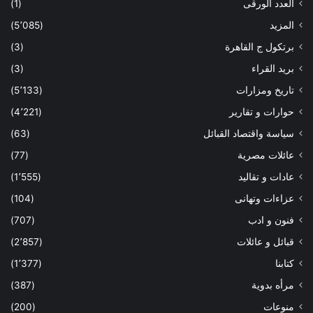
العدد الورقى
(1)
المزيد
(5٬085)
برتكول ج القاهرة
(3)
بريد القراء
(3)
تاريخ ومزارات
(5٬133)
حوارات و تقارير
(4٬221)
سياسة واقتصاد القبائل
(63)
عائلات مصرية
(77)
عادات و تقاليد
(1٬555)
عزاءات وتهانى
(104)
فنون و ادب
(707)
قبائل و عائلات
(2٬857)
كتابنا
(1٬377)
مرأه بدوية
(387)
منوعات
(200)