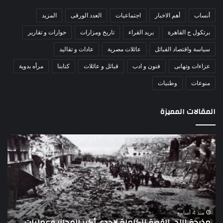
أنساب
أهم الاخبار
اجتماعيات
العدد الورقى
المزيد
برتكول ج القاهرة
بريد القراء
تاريخ ومزارات
حوارات و تقارير
سياسة واقتصاد القبائل
عائلات مصرية
عادات و تقاليد
عزاءات وتهانى
فنون و ادب
قبائل و عائلات
كتابنا
مرأه بدوية
منوعات
وطنيات
المقالات المميزة
اللواء
الأ
دكتور
العا
راضي
للهل
عبدالمعطي
الأ
يكتب:
الإم
30
يتف
يونيو
مرك
ا
–
الع
منذ 4 أسابيع
اللواء دكتور راضي عبدالمعطي يكتب: 30 يونيو – 3 يوليو..
ا
3
الل