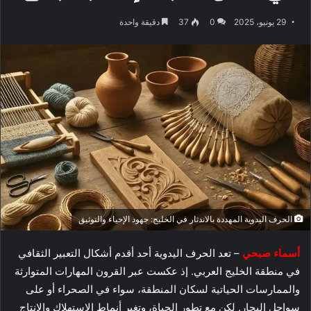
29 يونيو، 2025
0
37
دقيقة واحدة
الحرف اليدوية المهددة بالاندثار في الخليج: جهود الإحياء والتوثيق
أسماء صبحي
– تعد الحرف اليدوية أحد أقدم أشكال التعبير الثقافي
في منطقة الخليج العربي. إذ عكست عبر القرون المهارات المتوارثة
والممارسات الحياتية لسكان المنطقة، سواء في الصحراء أو على
سواحل البحار. لكن مع تطور الحياة، وتغير أنماط الاستهلاك والإنتاج