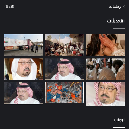
وطنيات
(628)
التحديثات
ابواب