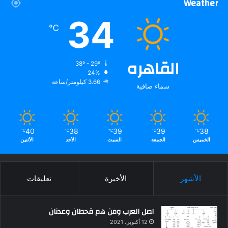
Weather
34
℃
القاهره
38º - 29º
24%
3.66 كيلومتر/ساعة
سماء صافية
40
38
39
39
38
℃
℃
℃
℃
℃
الخميس
الجمعة
السبت
الأحد
الأثنين
الأشهر
الأخيرة
تعليقات
اصل العرب ومن هم قحطان وعدنان
12 أكتوبر، 2021