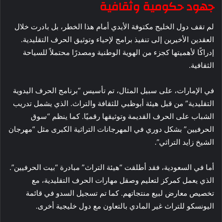
جهود حكومية وثقافية
لم تقف دول الخليج مكتوفة الأيدي أمام هذا الخطر، بل بادرت خلال
العقدين الأخيرين إلى تنفيذ برامج لإحياء وتوثيق الحرف التقليدية.
إدراكًا لأهميتها كجزء من الهوية الوطنية ومصدرًا محتملاً للسياحة
الثقافية.
في الإمارات، على سبيل المثال، تم تأسيس “برنامج الحرف اليدوية
التقليدية” من قبل هيئة أبوظبي للثقافة والتراث. الذي يشمل تدريب
الشباب على الحرف القديمة وتوثيقها رقميًا. كما ينظم “سوق
الحرفيين” بشكل دوري في المهرجانات التراثية الكبرى مثل “مهرجان
الشيخ زايد التراثي”.
أما في السعودية، فقد أطلقت “هيئة التراث” مبادرة “بيت الحرفيين”.
الذي يعمل كمركز لتعليم وصقل مهارات الحرف التقليدية، مع
تخصيص معارض لبيع منتجاتهم. كما تم تسجيل السدو في قائمة
اليونسكو للتراث غير المادي بالتعاون مع دول خليجية أخرى.