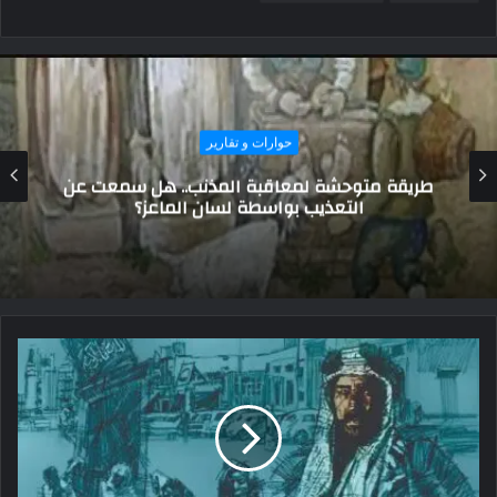
حوارات و تقارير
د. صلاح سلام عضو مجلس حقوق الإنسان ونقيب
أطباء شمال سيناء: مصر ستكون فى مكان آخر بعد
10 سنوات بسبب المعجزات الإنشائية
والمشروعات العملاقة |حوار|