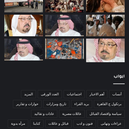
ابواب
أنساب
أهم الاخبار
اجتماعيات
العدد الورقى
المزيد
برتكول ج القاهرة
بريد القراء
تاريخ ومزارات
حوارات و تقارير
سياسة واقتصاد القبائل
عائلات مصرية
عادات و تقاليد
عزاءات وتهانى
فنون و ادب
قبائل و عائلات
كتابنا
مرأه بدوية