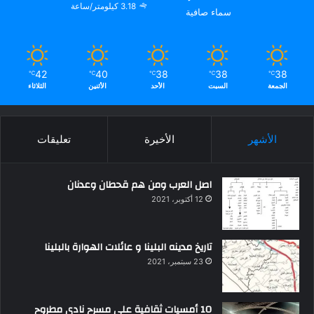
3.18 كيلومتر/ساعة
سماء صافية
42
40
38
38
38
℃
℃
℃
℃
℃
الجمعة
السبت
الأحد
الأثنين
الثلاثاء
الأشهر
الأخيرة
تعليقات
اصل العرب ومن هم قحطان وعدنان
12 أكتوبر، 2021
تاريخ مدينه البلينا و عائلات الهوارة بالبلينا
23 سبتمبر، 2021
10 أمسيات ثقافية علي مسرح نادي مطروح