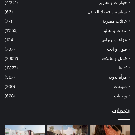
حوارات و تقارير
(4٬221)
سياسة واقتصاد القبائل
(63)
عائلات مصرية
(77)
عادات و تقاليد
(1٬555)
عزاءات وتهانى
(104)
فنون و ادب
(707)
قبائل و عائلات
(2٬857)
كتابنا
(1٬377)
مرأه بدوية
(387)
منوعات
(200)
وطنيات
(628)
التحديثات