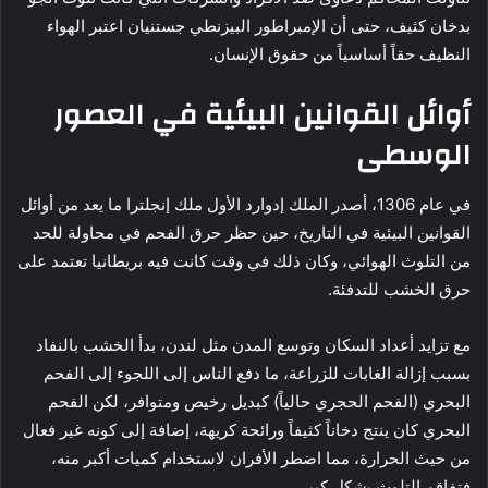
بدخان كثيف، حتى أن الإمبراطور البيزنطي جستنيان اعتبر الهواء
النظيف حقاً أساسياً من حقوق الإنسان.
أوائل القوانين البيئية في العصور
الوسطى
في عام 1306، أصدر الملك إدوارد الأول ملك إنجلترا ما يعد من أوائل
القوانين البيئية في التاريخ، حين حظر حرق الفحم في محاولة للحد
من التلوث الهوائي، وكان ذلك في وقت كانت فيه بريطانيا تعتمد على
حرق الخشب للتدفئة.
مع تزايد أعداد السكان وتوسع المدن مثل لندن، بدأ الخشب بالنفاد
بسبب إزالة الغابات للزراعة، ما دفع الناس إلى اللجوء إلى الفحم
البحري (الفحم الحجري حالياً) كبديل رخيص ومتوافر، لكن الفحم
البحري كان ينتج دخاناً كثيفاً ورائحة كريهة، إضافة إلى كونه غير فعال
من حيث الحرارة، مما اضطر الأفران لاستخدام كميات أكبر منه،
فتفاقم التلوث بشكل كبير.