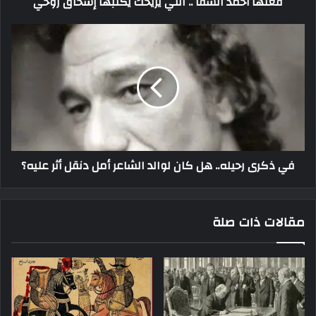
فعلها أحمد السقا .. اللي يريحك يكتبها إسحاق روحي
في ذكرى رحيله.. هل كان لوالد الشاعر أمل دنقل أثر عليه؟
مقالات ذات صلة