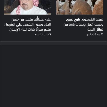
قبيلة الهدندوة.. تاريخ عريق
علاء عبدالله يكتب: بين حسن
ونسب أصيل ومكانة بارزة بين
الظن وسوء التقدير.. علي الشرفاء
قبائل البجة
يقدم ميزانًا قرآنيًا لبناء الإنسان
منذ 4 أسابيع
منذ 4 أسابيع