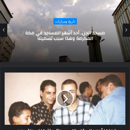
تاريخ ومزارات
النمرود بن كنعان.. أول طاغية تحدى الله فنال
عقابه